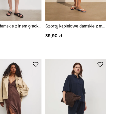
Bermudy damskie z lnem gładkie
Szorty kąpielowe damskie z motywem roślinnym
89,90 zł