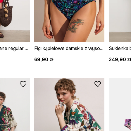
Szorty damskie lniane regular waist gładkie
Figi kąpielowe damskie z wysokim stanem
Sukienka b
69,90 zł
249,90 z