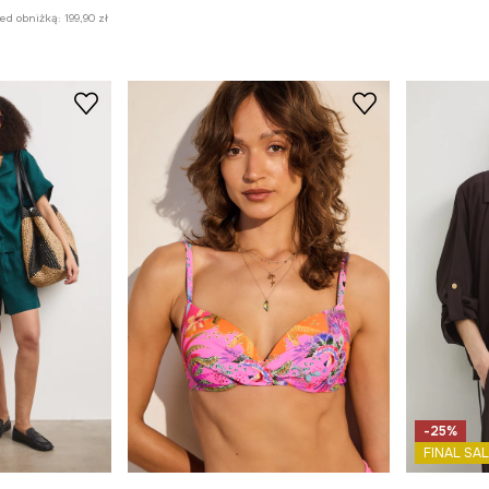
zed obniżką:
199,90 zł
-25%
FINAL SAL