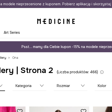
awet w 24h
a modele nieprzecenione z kuponem. Pobierz aplikację i skorzystaj 
Darmowa dostawa do salonów
30 d
e
Art Series
Psst… mamy dla Ciebie kupon -15% na modele nieprzec
llery
Ona
lery | Strona 2
Liczba produktów: 466
Kategoria
Rozmiar
Kolor