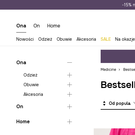
Wysyłka n
-15% n
Ona
On
Home
Nowości
Odzież
Obuwie
Akcesoria
SALE
Na okazj
Ona
Medicine
Bestse
Odzież
Bestsel
Obuwie
Bielizna
Akcesoria
Bluzy
Klapki i sandały
Od popularnych
Jeansy
Espadryle
Torebki
On
Kombinezony
Lifestyle i trampki
Plecaki
Odzież
Home
Koszule i bluzki
Kalosze
Torby płócienne
Obuwie
Bielizna
Kurtki
Szpilki
Bagaż i akcesoria
Sypialnia