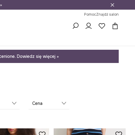
»
ni na zwrot
Pomoc
Znajdź salon
enione. Dowiedz się więcej »
Cena