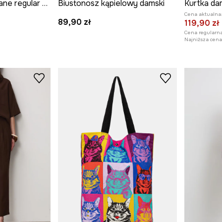
Szorty damskie lniane regular waist gładkie
Biustonosz kąpielowy damski
Kurtka da
Cena aktualna
89,90 zł
119,90 zł
Cena regularna
Najniższa cena 