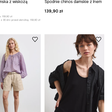
mska z wiskozą
Spodnie chinos damskie z lnem
:
139,90 zł
:
159,90 zł
z 30 dni przed obniżką:
159,90 zł