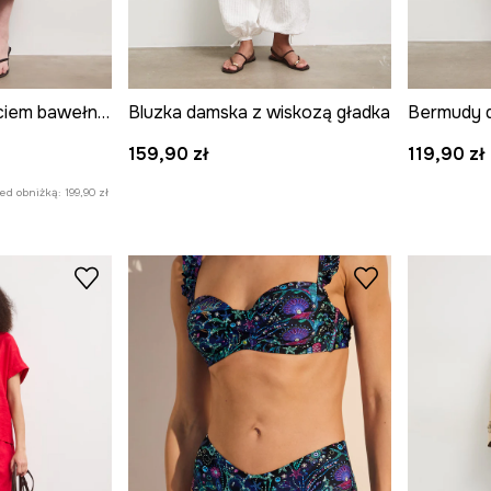
Spódnica z rozcięciem bawełniana ażurowa
Bluzka damska z wiskozą gładka
159,90 zł
119,90 zł
zed obniżką:
199,90 zł