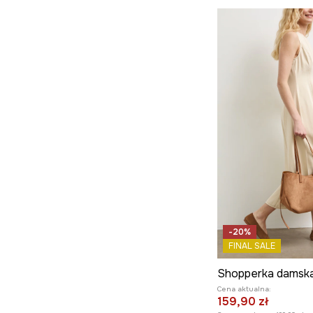
Prezenty
Komplety
-20%
FINAL SALE
Cena aktualna:
159,90 zł