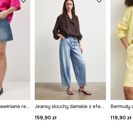
Szorty damskie bawełniane regular waist
Jeansy slouchy damskie z efektem sprania
159,90 zł
119,90 zł