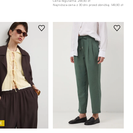
Cena regularna:
299,90 zł
Najniższa cena z 30 dni przed obniżką:
149,90 zł
E