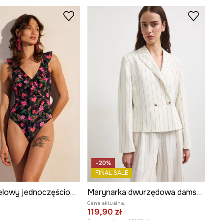
-20%
FINAL SALE
Strój kąpielowy jednoczęściowy damski z falbaną w kwiaty
Marynarka dwurzędowa damska z dodatkiem lnu
Cena aktualna:
119,90 zł