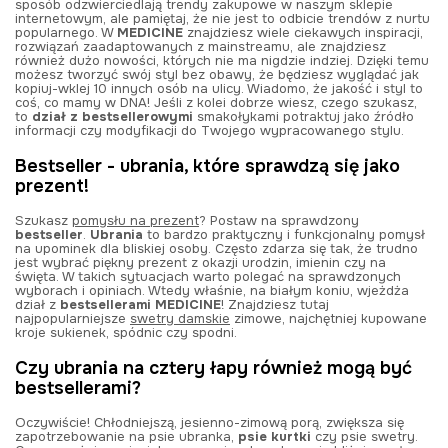
sposób odzwierciedlają trendy zakupowe w naszym sklepie
internetowym, ale pamiętaj, że nie jest to odbicie trendów z nurtu
popularnego. W
MEDICINE
znajdziesz wiele ciekawych inspiracji,
rozwiązań zaadaptowanych z mainstreamu, ale znajdziesz
również dużo nowości, których nie ma nigdzie indziej. Dzięki temu
możesz tworzyć swój styl bez obawy, że będziesz wyglądać jak
kopiuj-wklej 10 innych osób na ulicy. Wiadomo, że jakość i styl to
coś, co mamy w DNA! Jeśli z kolei dobrze wiesz, czego szukasz,
to
dział z bestsellerowymi
smakołykami potraktuj jako źródło
informacji czy modyfikacji do Twojego wypracowanego stylu.
Bestseller - ubrania, które sprawdzą się jako
prezent!
Szukasz
pomysłu na prezent
? Postaw na sprawdzony
bestseller
.
Ubrania
to bardzo praktyczny i funkcjonalny pomysł
na upominek dla bliskiej osoby. Często zdarza się tak, że trudno
jest wybrać piękny prezent z okazji urodzin, imienin czy na
święta. W takich sytuacjach warto polegać na sprawdzonych
wyborach i opiniach. Wtedy właśnie, na białym koniu, wjeżdża
dział z
bestsellerami MEDICINE
! Znajdziesz tutaj
najpopularniejsze
swetry damskie
zimowe, najchętniej kupowane
kroje sukienek, spódnic czy spodni.
Czy ubrania na cztery łapy również mogą być
bestsellerami?
Oczywiście! Chłodniejszą, jesienno-zimową porą, zwiększa się
zapotrzebowanie na psie ubranka,
psie kurtki
czy psie swetry.