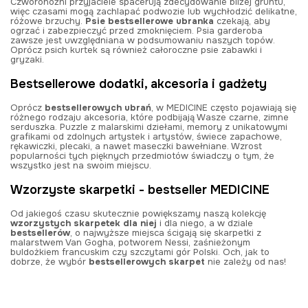
Czworonożni przyjaciele spacerują zdecydowanie bliżej gruntu,
więc czasami mogą zachlapać podwozie lub wychłodzić delikatne,
różowe brzuchy.
Psie bestsellerowe ubranka
czekają, aby
ogrzać i zabezpieczyć przed zmoknięciem. Psia garderoba
zawsze jest uwzględniana w podsumowaniu naszych topów.
Oprócz psich kurtek są również całoroczne psie zabawki i
gryzaki.
Bestsellerowe dodatki, akcesoria i gadżety
Oprócz
bestsellerowych ubrań
, w MEDICINE często pojawiają się
różnego rodzaju akcesoria, które podbijają Wasze czarne, zimne
serduszka. Puzzle z malarskimi dziełami, memory z unikatowymi
grafikami od zdolnych artystek i artystów, świece zapachowe,
rękawiczki, plecaki, a nawet maseczki bawełniane. Wzrost
popularności tych pięknych przedmiotów świadczy o tym, że
wszystko jest na swoim miejscu.
Wzorzyste skarpetki - bestseller MEDICINE
Od jakiegoś czasu skutecznie powiększamy naszą kolekcję
wzorzystych skarpetek dla niej
i dla niego, a w dziale
bestsellerów
, o najwyższe miejsca ścigają się skarpetki z
malarstwem Van Gogha, potworem Nessi, zaśnieżonym
buldożkiem francuskim czy szczytami gór Polski. Och, jak to
dobrze, że wybór
bestsellerowych skarpet
nie zależy od nas!