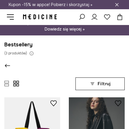
Kupon -15% w appce! Pobierz i skorzystaj »
Darmowa dostawa do salonów
Psst… mamy dla Ciebie kupon -15% na modele nieprzecenione.
Dowiedz się więcej »
Bestsellery
(
3
produktów
)
Filtruj