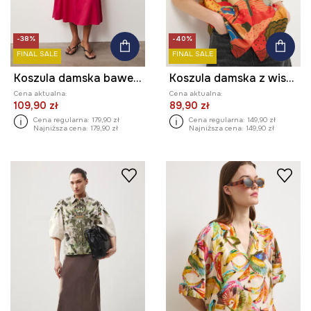
-38%
-40%
FINAL SALE
FINAL SALE
Koszula damska bawełniana żakardowa
Koszula damska z wiskozy by Gigi Rosado, Grafika Polska
Cena aktualna:
Cena aktualna:
109,90 zł
89,90 zł
Cena regularna:
179,90 zł
Cena regularna:
149,90 zł
Najniższa cena:
179,90 zł
Najniższa cena:
149,90 zł