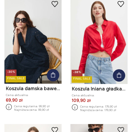
-30%
-38%
FINAL SALE
FINAL SALE
Koszula damska bawełniana
Koszula lniana gładka kolor czerwony
Cena aktualna:
Cena aktualna:
69,90 zł
109,90 zł
Cena regularna:
99,90 zł
Cena regularna:
179,90 zł
Najniższa cena:
99,90 zł
Najniższa cena:
179,90 zł