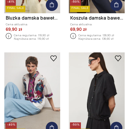
-41%
-50%
FINAL SALE
FINAL SALE
Bluzka damska bawełniana z elastanem
Koszula damska bawełniana
Cena aktualna:
Cena aktualna:
69,90 zł
69,90 zł
Cena regularna:
119,90 zł
Cena regularna:
139,90 zł
Najniższa cena:
119,90 zł
Najniższa cena:
139,90 zł
-40%
-50%