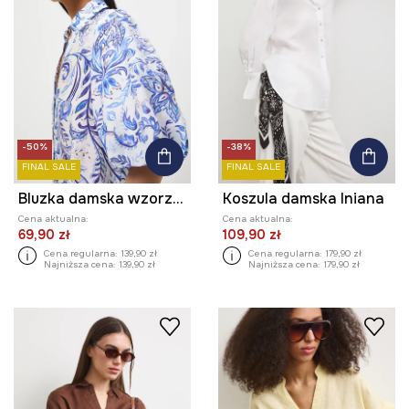
-50%
-38%
FINAL SALE
FINAL SALE
Bluzka damska wzorzysta z lyocellem
Koszula damska lniana
Cena aktualna:
Cena aktualna:
69,90 zł
109,90 zł
Cena regularna:
139,90 zł
Cena regularna:
179,90 zł
Najniższa cena:
139,90 zł
Najniższa cena:
179,90 zł