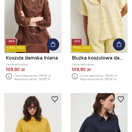
-38%
-31%
FINAL SALE
FINAL SALE
Koszula damska lniana
Bluzka koszulowa damska lniana gładka
Cena aktualna:
Cena aktualna:
109,90 zł
109,90 zł
Cena regularna:
179,90 zł
Cena regularna:
159,90 zł
Najniższa cena:
179,90 zł
Najniższa cena:
159,90 zł