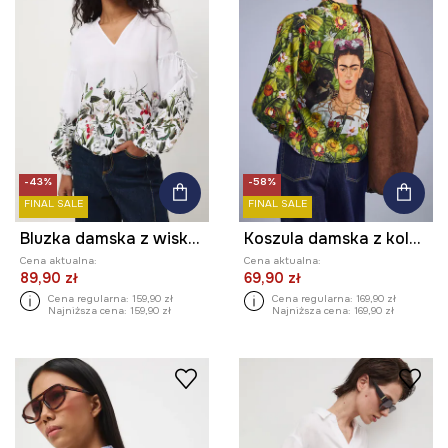
-43%
-58%
FINAL SALE
FINAL SALE
Bluzka damska z wiskozy
Koszula damska z kolekcji Frida
Cena aktualna:
Cena aktualna:
89,90 zł
69,90 zł
Cena regularna:
159,90 zł
Cena regularna:
169,90 zł
Najniższa cena:
159,90 zł
Najniższa cena:
169,90 zł