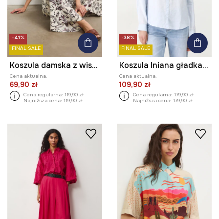
-41%
-38%
FINAL SALE
FINAL SALE
Koszula damska z wiskozą
Koszula lniana gładka kolor niebieski
Cena aktualna:
Cena aktualna:
69,90 zł
109,90 zł
Cena regularna:
119,90 zł
Cena regularna:
179,90 zł
Najniższa cena:
119,90 zł
Najniższa cena:
179,90 zł