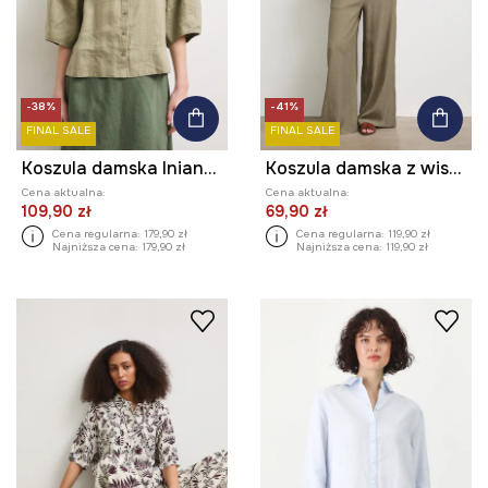
-38%
-41%
FINAL SALE
FINAL SALE
Koszula damska lniana gładka
Koszula damska z wiskozą
Cena aktualna:
Cena aktualna:
109,90 zł
69,90 zł
Cena regularna:
179,90 zł
Cena regularna:
119,90 zł
Najniższa cena:
179,90 zł
Najniższa cena:
119,90 zł