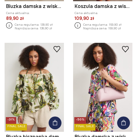
Bluzka damska z wiskozy
Koszula damska z wiskozą z kolekcji Kit Mizeres x Medicine
Cena aktualna:
Cena aktualna:
89,90 zł
109,90 zł
Cena regularna:
139,90 zł
Cena regularna:
159,90 zł
Najniższa cena:
139,90 zł
Najniższa cena:
159,90 zł
-31%
-50%
FINAL SALE
FINAL SALE
Bluzka hiszpanka damska z lyocellem
Bluzka damska z wiskozy z falbankami