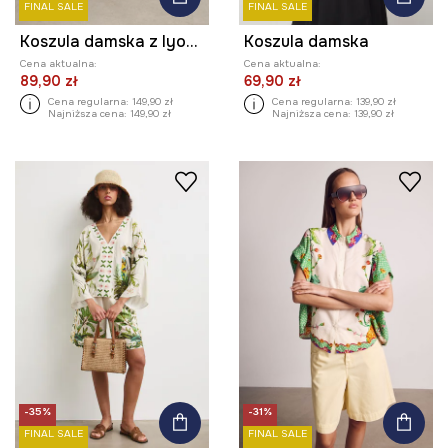
FINAL SALE
FINAL SALE
Koszula damska z lyocellem z kolekcji Ilona Tambor x Medicine
Koszula damska
Cena aktualna:
Cena aktualna:
89,90 zł
69,90 zł
Cena regularna:
149,90 zł
Cena regularna:
139,90 zł
Najniższa cena:
149,90 zł
Najniższa cena:
139,90 zł
-35%
-31%
FINAL SALE
FINAL SALE