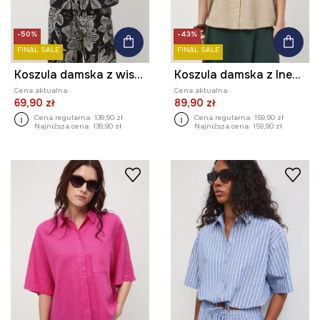
-50%
-43%
FINAL SALE
FINAL SALE
Koszula damska z wiskozą w kwiaty
Koszula damska z lnem gładka
Cena aktualna:
Cena aktualna:
69,90 zł
89,90 zł
Cena regularna:
139,90 zł
Cena regularna:
159,90 zł
Najniższa cena:
139,90 zł
Najniższa cena:
159,90 zł