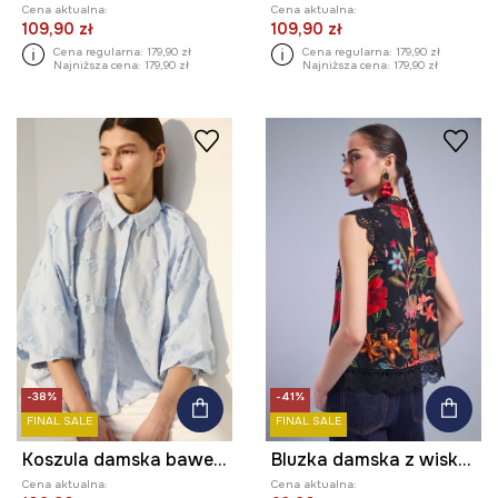
Cena aktualna:
Cena aktualna:
109,90 zł
109,90 zł
Cena regularna:
179,90 zł
Cena regularna:
179,90 zł
Najniższa cena:
179,90 zł
Najniższa cena:
179,90 zł
-38%
-41%
FINAL SALE
FINAL SALE
Koszula damska bawełniana żakardowa
Bluzka damska z wiskozy z koronką
Cena aktualna:
Cena aktualna: