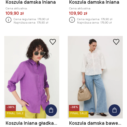
Koszula damska lniana
Koszula damska lniana
Cena aktualna:
Cena aktualna:
109,90 zł
109,90 zł
Cena regularna:
179,90 zł
Cena regularna:
179,90 zł
Najniższa cena:
179,90 zł
Najniższa cena:
179,90 zł
-38%
-38%
FINAL SALE
FINAL SALE
Koszula lniana gładka kolor fioletowy
Koszula damska bawełniana żakardowa