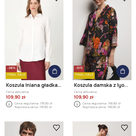
-38%
-31%
FINAL SALE
FINAL SALE
Koszula lniana gładka kolor biały
Koszula damska z lyocellem z kolekcji Ilona Tambor x Medicine
Cena aktualna:
Cena aktualna:
109,90 zł
109,90 zł
Cena regularna:
179,90 zł
Cena regularna:
159,90 zł
Najniższa cena:
179,90 zł
Najniższa cena:
159,90 zł