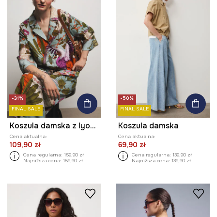
-31%
-50%
FINAL SALE
FINAL SALE
Koszula damska z lyocellem z kolekcji Ilona Tambor x Medicine
Koszula damska
Cena aktualna:
Cena aktualna:
109,90 zł
69,90 zł
Cena regularna:
159,90 zł
Cena regularna:
139,90 zł
Najniższa cena:
159,90 zł
Najniższa cena:
139,90 zł