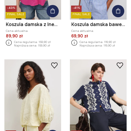
-43%
-41%
FINAL SALE
FINAL SALE
Koszula damska z lnem gładka
Koszula damska bawełniana
Cena aktualna:
Cena aktualna:
89,90 zł
69,90 zł
Cena regularna:
159,90 zł
Cena regularna:
119,90 zł
Najniższa cena:
159,90 zł
Najniższa cena:
119,90 zł