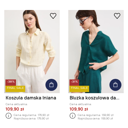
-38%
-31%
FINAL SALE
FINAL SALE
Koszula damska lniana
Bluzka koszulowa damska lniana gładka
Cena aktualna:
Cena aktualna:
109,90 zł
109,90 zł
Cena regularna:
179,90 zł
Cena regularna:
159,90 zł
Najniższa cena:
179,90 zł
Najniższa cena:
159,90 zł