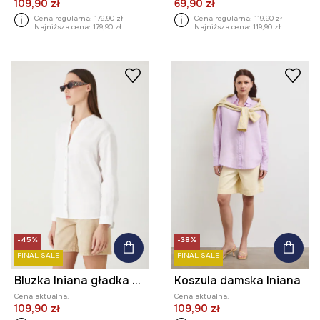
109,90 zł
69,90 zł
Cena regularna:
179,90 zł
Cena regularna:
119,90 zł
Najniższa cena:
179,90 zł
Najniższa cena:
119,90 zł
-45%
-38%
FINAL SALE
FINAL SALE
Bluzka lniana gładka kolor biały
Koszula damska lniana
Cena aktualna:
Cena aktualna:
109,90 zł
109,90 zł