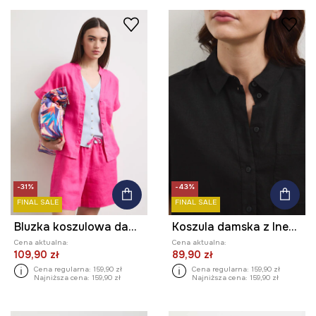
-31%
-43%
FINAL SALE
FINAL SALE
Bluzka koszulowa damska lniana gładka
Koszula damska z lnem gładka
Cena aktualna:
Cena aktualna:
109,90 zł
89,90 zł
Cena regularna:
159,90 zł
Cena regularna:
159,90 zł
Najniższa cena:
159,90 zł
Najniższa cena:
159,90 zł