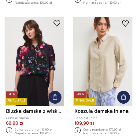
Najniższa cena:
139,90 zł
Najniższa cena:
139,90 zł
-41%
-38%
FINAL SALE
FINAL SALE
Bluzka damska z wiskozy w kwiaty
Koszula damska lniana
Cena aktualna:
Cena aktualna:
69,90 zł
109,90 zł
Cena regularna:
119,90 zł
Cena regularna:
179,90 zł
Najniższa cena:
119,90 zł
Najniższa cena:
179,90 zł