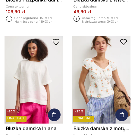
Cena aktualna:
Cena aktualna:
109,90 zł
49,90 zł
Cena regularna:
159,90 zł
Cena regularna:
99,90 zł
Najniższa cena:
159,90 zł
Najniższa cena:
99,90 zł
-35%
-25%
FINAL SALE
FINAL SALE
Bluzka damska lniana
Bluzka damska z motywem roślinnym