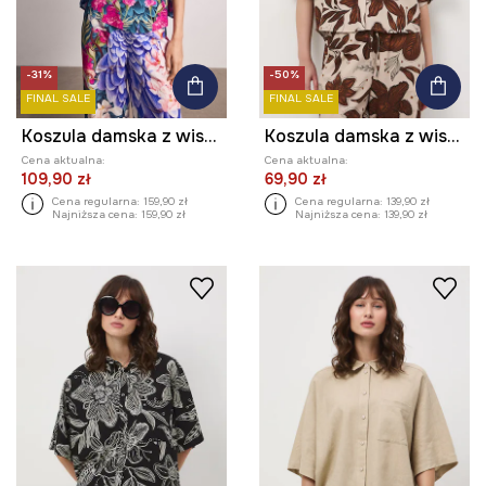
-31%
-50%
FINAL SALE
FINAL SALE
Koszula damska z wiskozą
Koszula damska z wiskozą w kwiaty
Cena aktualna:
Cena aktualna:
109,90 zł
69,90 zł
Cena regularna:
159,90 zł
Cena regularna:
139,90 zł
Najniższa cena:
159,90 zł
Najniższa cena:
139,90 zł