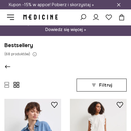
Kupon -15% w appce! Pobierz i skorzystaj »
Darmowa dostawa do salonów
Psst… mamy dla Ciebie kupon -15% na modele nieprzecenione.
Dowiedz się więcej »
Bestsellery
(
68
produktów
)
Filtruj