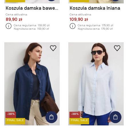
Koszula damska bawełniana
Koszula damska lniana
Cena aktualna:
Cena aktualna:
89,90 zł
109,90 zł
Cena regularna:
159,90 zł
Cena regularna:
179,90 zł
Najniższa cena:
159,90 zł
Najniższa cena:
179,90 zł
-38%
-38%
FINAL SALE
FINAL SALE