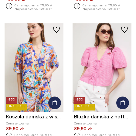
Cena regularna:
179,90 zł
Cena regularna:
179,90 zł
Najniższa cena:
179,90 zł
Najniższa cena:
179,90 zł
-35%
-35%
FINAL SALE
FINAL SALE
Koszula damska z wiskozą
Bluzka damska z haftem w kratkę
Cena aktualna:
Cena aktualna:
89,90 zł
89,90 zł
Cena regularna:
139,90 zł
Cena regularna:
139,90 zł