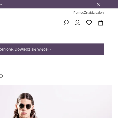
»
ni na zwrot
Pomoc
Znajdź salon
enione. Dowiedz się więcej »