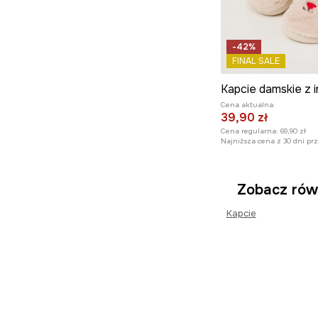
-42%
FINAL SALE
Cena aktualna:
39,90 zł
Cena regularna:
69,90 zł
Najniższa cena z 30 dni pr
Zobacz rów
Kapcie