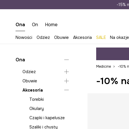
Wysyłka n
-15% n
Ona
On
Home
Nowości
Odzież
Obuwie
Akcesoria
SALE
Na okazj
Ona
Medicine
-10% 
Odzież
-10% n
Obuwie
Bluzy
Akcesoria
Jeansy
Klapki i sandały
Kombinezony
Espadryle
Torebki
Koszule i bluzki
Baleriny
Okulary
Kurtki
Kalosze
Czapki i kapelusze
Marynarki
Kozaki i botki
Szaliki i chusty