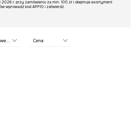
3.2026 r. przy zamówieniu za min. 100 zł i obejmuje asortyment
pów wprowadź kod APP10 i zatwierdź.
trzny
Cena