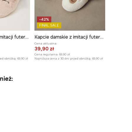
-42%
FINAL SALE
Kapcie damskie z imitacji futerka
Kapcie damskie z imitacji futerka
Cena aktualna:
39,90 zł
Cena regularna:
69,90 zł
zed obniżką:
69,90 zł
Najniższa cena z 30 dni przed obniżką:
69,90 zł
nież: