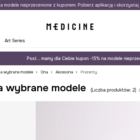
awet w 24h
a modele nieprzecenione z kuponem. Pobierz aplikację i skorzystaj 
Darmowa dostawa do salonów
30 d
e
Art Series
Psst… mamy dla Ciebie kupon -15% na modele nieprzec
na wybrane modele
Ona
Akcesoria
Prezenty
a wybrane modele
Liczba produktów: 2