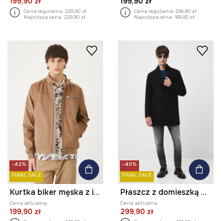
199,90 zł
199,90 zł
Cena regularna:
229,90 zł
Cena regularna:
299,90 zł
Najniższa cena:
229,90 zł
Najniższa cena:
169,90 zł
-42%
-40%
FINAL SALE
FINAL SALE
Kurtka biker męska z imitacji zamszu kolor brązowy
Płaszcz z domieszką wełny męski gładki
Cena aktualna:
Cena aktualna:
199,90 zł
299,90 zł