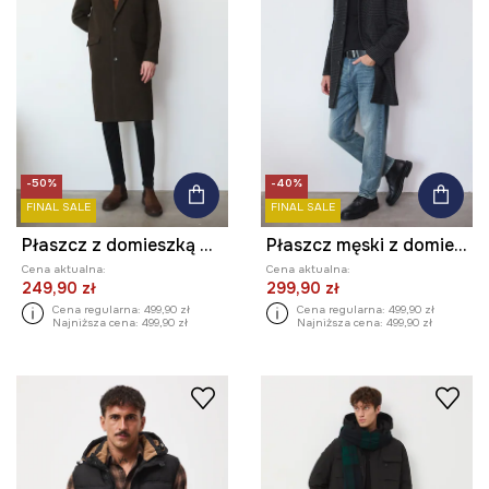
-50%
-40%
FINAL SALE
FINAL SALE
Płaszcz z domieszką wełny męski w kratę
Płaszcz męski z domieszką wełny
Cena aktualna:
Cena aktualna:
249,90 zł
299,90 zł
Cena regularna:
499,90 zł
Cena regularna:
499,90 zł
Najniższa cena:
499,90 zł
Najniższa cena:
499,90 zł