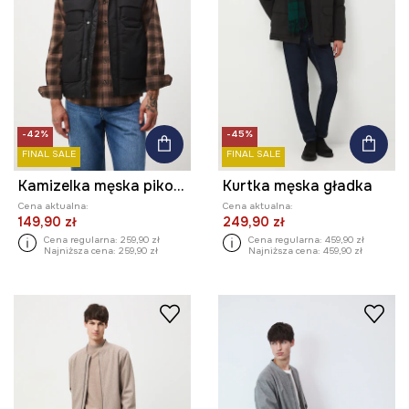
-42%
-45%
FINAL SALE
FINAL SALE
Kamizelka męska pikowana
Kurtka męska gładka
Cena aktualna:
Cena aktualna:
149,90 zł
249,90 zł
Cena regularna:
259,90 zł
Cena regularna:
459,90 zł
Najniższa cena:
259,90 zł
Najniższa cena:
459,90 zł