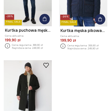
-20%
-20%
FINAL SALE
FINAL SALE
Kurtka puchowa męska pikowana
Kurtka męska pikowana kolor granatowy
Cena aktualna:
Cena aktualna:
199,90 zł
199,90 zł
Cena regularna:
399,90 zł
Cena regularna:
359,90 zł
Najniższa cena:
249,90 zł
Najniższa cena:
249,90 zł