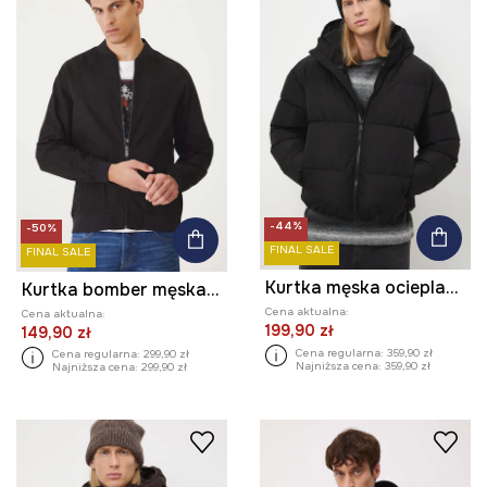
-44%
-50%
FINAL SALE
FINAL SALE
Kurtka męska ocieplana pikowana
Kurtka bomber męska z imitacji zamszu kolor czarny
Cena aktualna:
Cena aktualna:
199,90 zł
149,90 zł
Cena regularna:
359,90 zł
Cena regularna:
299,90 zł
Najniższa cena:
359,90 zł
Najniższa cena:
299,90 zł