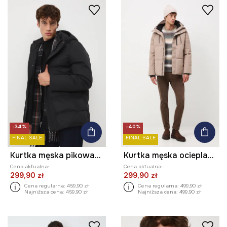
-34%
-40%
FINAL SALE
FINAL SALE
Kurtka męska pikowana
Kurtka męska ocieplana pikowana
Cena aktualna:
Cena aktualna:
299,90 zł
299,90 zł
Cena regularna:
459,90 zł
Cena regularna:
499,90 zł
Najniższa cena:
459,90 zł
Najniższa cena:
499,90 zł