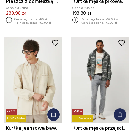
Płaszcz z domieszką wełny męski melanżowy
Kurtka męska pikowana kolor granatowy
Cena aktualna:
Cena aktualna:
299,90 zł
199,90 zł
Cena regularna:
499,90 zł
Cena regularna:
299,90 zł
Najniższa cena:
499,90 zł
Najniższa cena:
169,90 zł
-20%
-50%
FINAL SALE
FINAL SALE
Kurtka jeansowa bawełniana z diagonalu
Kurtka męska przejściowa