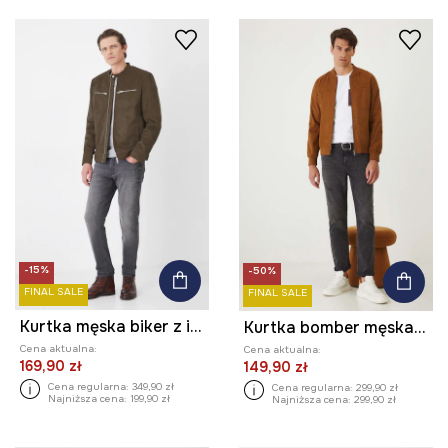
-15%
-50%
FINAL SALE
FINAL SALE
Kurtka męska biker z imitacji zamszu kolor zielony
Kurtka bomber męska z imitacji zamszu kolor brązowy
Cena aktualna:
Cena aktualna:
169,90 zł
149,90 zł
Cena regularna:
349,90 zł
Cena regularna:
299,90 zł
Najniższa cena:
199,90 zł
Najniższa cena:
299,90 zł