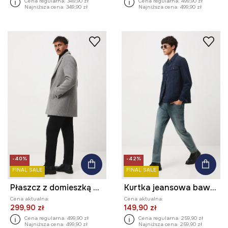
Cena regularna:
349,90 zł
Cena regularna:
499,90 zł
Najniższa cena:
349,90 zł
Najniższa cena:
499,90 zł
-40%
-42%
FINAL SALE
FINAL SALE
Płaszcz z domieszką wełny męski melanżowy
Kurtka jeansowa bawełniana męska z efektem sprania
Cena aktualna:
Cena aktualna:
299,90 zł
149,90 zł
Cena regularna:
499,90 zł
Cena regularna:
259,90 zł
Najniższa cena:
499,90 zł
Najniższa cena:
259,90 zł