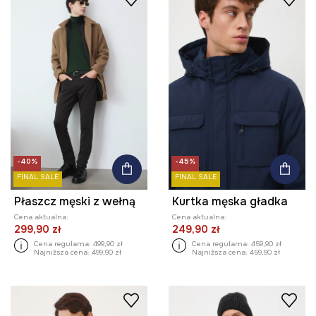
-40%
-45%
FINAL SALE
FINAL SALE
Płaszcz męski z wełną
Kurtka męska gładka
Cena aktualna:
Cena aktualna:
299,90 zł
249,90 zł
Cena regularna:
499,90 zł
Cena regularna:
459,90 zł
Najniższa cena:
499,90 zł
Najniższa cena:
459,90 zł