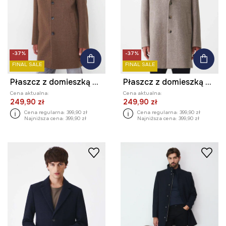
-37%
-37%
FINAL SALE
FINAL SALE
Płaszcz z domieszką wełny męski kolor brązowy
Płaszcz z domieszką wełny męski kolor beżowy
Cena aktualna:
Cena aktualna:
249,90 zł
249,90 zł
Cena regularna:
399,90 zł
Cena regularna:
399,90 zł
Najniższa cena:
399,90 zł
Najniższa cena:
399,90 zł