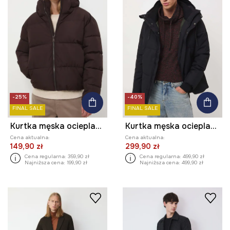
-25%
-40%
FINAL SALE
FINAL SALE
Kurtka męska ocieplana pikowana
Kurtka męska ocieplana pikowana
Cena aktualna:
Cena aktualna:
149,90 zł
299,90 zł
Cena regularna:
359,90 zł
Cena regularna:
499,90 zł
Najniższa cena:
199,90 zł
Najniższa cena:
499,90 zł