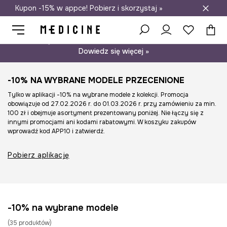
Kupon -15% w appce! Pobierz i skorzystaj »
Darmowa dostawa do salonów
Psst… mamy dla Ciebie kupon -15% na modele nieprzecenione.
Dowiedz się więcej »
-10% NA WYBRANE MODELE PRZECENIONE
Tylko w aplikacji -10% na wybrane modele z kolekcji. Promocja
obowiązuje od 27.02.2026 r. do 01.03.2026 r. przy zamówieniu za min.
100 zł i obejmuje asortyment prezentowany poniżej. Nie łączy się z
innymi promocjami ani kodami rabatowymi. W koszyku zakupów
wprowadź kod APP10 i zatwierdź.
Pobierz aplikację
-10% na wybrane modele
(
35
produktów
)