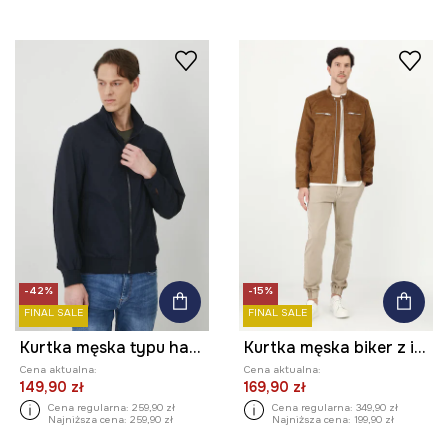
-42%
-15%
FINAL SALE
FINAL SALE
Kurtka męska typu harrington gładka kolor granatowy
Kurtka męska biker z imitacji zamszu kolor beżowy
Cena aktualna:
Cena aktualna:
149,90 zł
169,90 zł
Cena regularna:
259,90 zł
Cena regularna:
349,90 zł
Najniższa cena:
259,90 zł
Najniższa cena:
199,90 zł