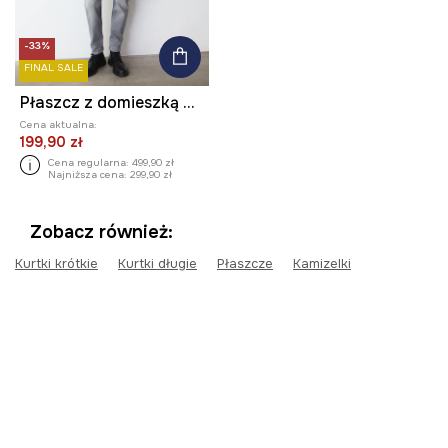
-33%
FINAL SALE
Płaszcz z domieszką wełny męski wzorzysty
Cena aktualna:
199,90 zł
Cena regularna:
499,90 zł
Najniższa cena:
299,90 zł
Zobacz również:
Kurtki krótkie
Kurtki długie
Płaszcze
Kamizelki