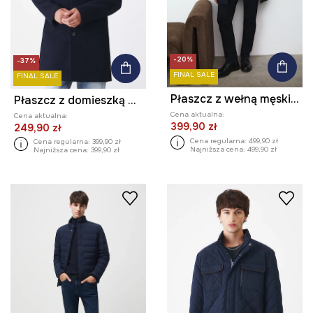
-20%
-37%
FINAL SALE
FINAL SALE
Płaszcz z wełną męski melanżowy
Płaszcz z domieszką wełny męski kolor granatowy
Cena aktualna:
Cena aktualna:
399,90 zł
249,90 zł
Cena regularna:
499,90 zł
Cena regularna:
399,90 zł
Najniższa cena:
499,90 zł
Najniższa cena:
399,90 zł