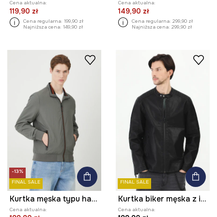
Cena aktualna:
Cena aktualna:
119,90 zł
149,90 zł
Cena regularna:
199,90 zł
Cena regularna:
299,90 zł
Najniższa cena:
149,90 zł
Najniższa cena:
299,90 zł
-13%
FINAL SALE
FINAL SALE
Kurtka męska typu harrington gładka kolor szary
Kurtka biker męska z imitacji skóry kolor czarny
Cena aktualna:
Cena aktualna: