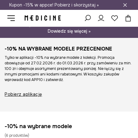
Kupon -15% w appce! Pobierz i skorzystaj »
Darmowa dostawa do salonów
Psst… mamy dla Ciebie kupon -15% na modele nieprzecenione.
Dowiedz się więcej »
-10% NA WYBRANE MODELE PRZECENIONE
Tylko w aplikacji -10% na wybrane modele z kolekcji. Promocja
obowiązuje od 27.02.2026 r. do 01.03.2026 r. przy zamówieniu za min.
100 zł i obejmuje asortyment prezentowany poniżej. Nie łączy się z
innymi promocjami ani kodami rabatowymi. W koszyku zakupów
wprowadź kod APP10 i zatwierdź.
Pobierz aplikację
-10% na wybrane modele
(
6
produktów
)