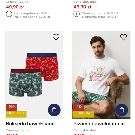
Cena aktualna:
Cena aktualna:
49,90 zł
49,90 zł
Cena regularna:
69,90 zł
Cena regularna:
99,90 zł
Najniższa cena:
69,90 zł
Najniższa cena:
99,90 zł
-50%
-41%
FINAL SALE
FINAL SALE
Bokserki bawełniane męskie z elastanem świąteczne Shrek (2-pack)
Piżama bawełniana męska świąteczna Shrek
Cena aktualna:
Cena aktualna: