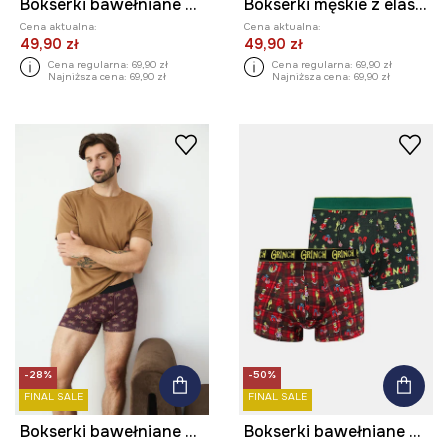
Bokserki bawełniane męskie z elastanem wzorzyste (2-pack)
Bokserki męskie z elastanem wzorzyste (2-pack)
Cena aktualna:
Cena aktualna:
49,90 zł
49,90 zł
Cena regularna:
69,90 zł
Cena regularna:
69,90 zł
Najniższa cena:
69,90 zł
Najniższa cena:
69,90 zł
-28%
-50%
FINAL SALE
FINAL SALE
Bokserki bawełniane męskie z elastanem wzorzyste (2-pack)
Bokserki bawełniane męskie z elastanem świąteczne Grinch (2-pack)