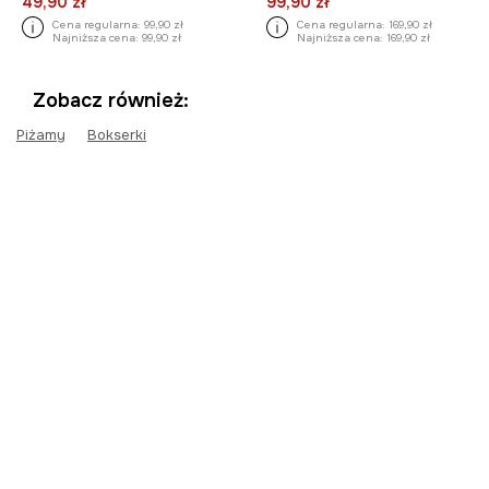
49,90 zł
99,90 zł
Cena regularna:
99,90 zł
Cena regularna:
169,90 zł
Najniższa cena:
99,90 zł
Najniższa cena:
169,90 zł
Zobacz również:
Piżamy
Bokserki