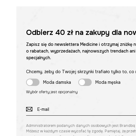
Odbierz
40 zł
na zakupy dla no
Zapisz się do newslettera Medicine i otrzymaj zniżkę 
o rabatach, wyprzedażach, najnowszych trendach ani
specjalnych.
Chcemy, żeby do Twojej skrzynki trafiało tylko to, co 
Moda damska
Moda męska
Wybór oferty jest opcjonalny
Administratorem podanych danych osobowych jest Brandbq sp. 
Możesz w każdym czasie wycofać tę zgodę. Pamiętaj, że prze