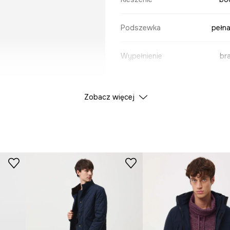
Podszewka
pełna
Wypełnienie
br
DANE PRODUKTU
Zobacz więcej
Kolor
ID Produktu
RS2
Producent