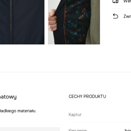
War
Zwr
anatowy
CECHY PRODUKTU
adkiego materiału.
Kaptur
Kieszenie
boc