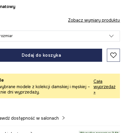
ranatowy
Zobacz wymiary produktu
rozmiar
Dodaj do koszyka
le
Cała
ybrane modele z kolekcji damskiej i męskiej –
wyprzedaż
tnie dni wyprzedaży.
»
awdź dostępność w salonach