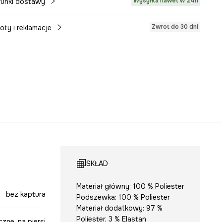
Wysyłka nawet w 24h
unki dostawy
Zwrot do 30 dni
oty i reklamacje
SKŁAD
Materiał główny: 100 % Poliester
bez kaptura
Podszewka: 100 % Poliester
Materiał dodatkowy: 97 %
Poliester, 3 % Elastan
zne, na piersi