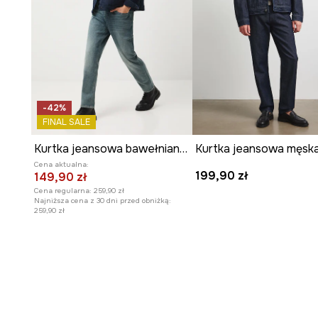
-42%
FINAL SALE
Kurtka jeansowa bawełniana męska z efektem sprania
Cena aktualna:
199,90 zł
149,90 zł
Cena regularna:
259,90 zł
Najniższa cena z 30 dni przed obniżką:
259,90 zł