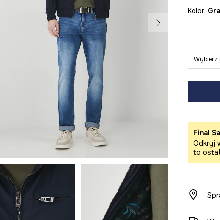
Kolor:
g
Wybierz 
Final Sa
Odkryj w
to osta
Spr