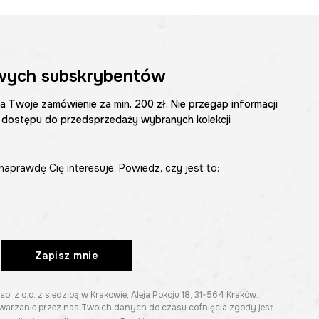
wych subskrybentów
na Twoje zamówienie za min. 200 zł. Nie przegap informacji
 dostępu do przedsprzedaży wybranych kolekcji
naprawdę Cię interesuje. Powiedz, czy jest to:
Zapisz mnie
z o.o. z siedzibą w Krakowie, Aleja Pokoju 18, 31-564 Kraków.
twarzanie przez nas Twoich danych do czasu cofnięcia zgody jest