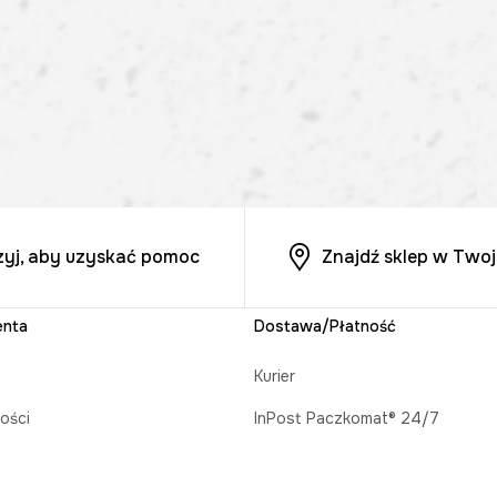
zyj, aby uzyskać pomoc
Znajdź sklep w Twoj
enta
Dostawa/Płatność
Kurier
ości
InPost Paczkomat® 24/7
acji zamówienia
Odbiór w salonie MEDICINE