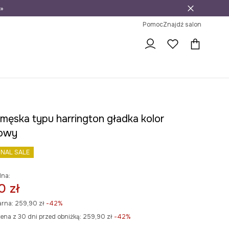
»
ni na zwrot
Pomoc
Znajdź salon
męska typu harrington gładka kolor
towy
INAL SALE
lna:
0 zł
arna:
259,90 zł
-42%
ena z 30 dni przed obniżką:
259,90 zł
 -42%