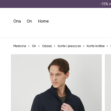
Wysyłka n
-15% n
Ona
On
Home
Medicine
On
Odzież
Kurtki i płaszcze
Kurtki krótkie