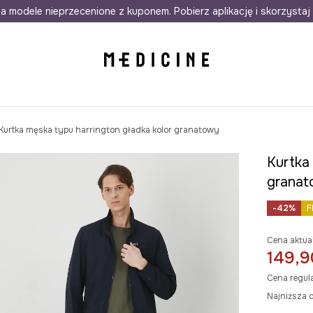
awet w 24h
a modele nieprzecenione z kuponem. Pobierz aplikację i skorzystaj 
Darmowa dostawa do salonów
30 d
Kurtka męska typu harrington gładka kolor granatowy
Kurtka 
grana
-42%
F
Cena aktua
149,9
Cena regul
Najniższa c