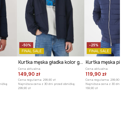
-50%
-25%
FINAL SALE
FINAL SALE
Kurtka męska gładka kolor granatowy
Cena aktualna:
Cena aktualna:
149,90 zł
119,90 zł
Cena regularna:
299,90 zł
Cena regularna:
299,90 zł
niżką:
Najniższa cena z 30 dni przed obniżką:
Najniższa cena z 30 dni przed o
299,90 zł
159,90 zł