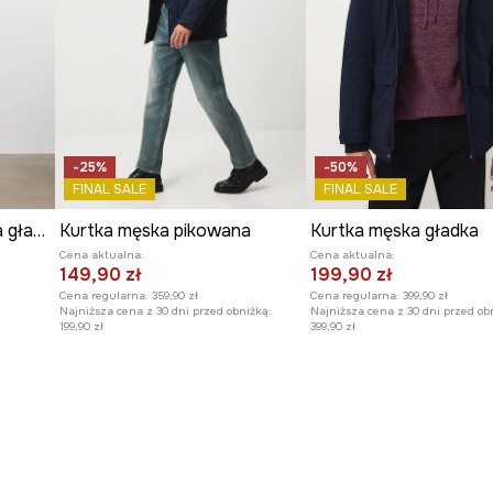
-25%
-50%
FINAL SALE
FINAL SALE
Kurtka jeansowa męska gładka
Kurtka męska pikowana
Kurtka męska gładka
Cena aktualna:
Cena aktualna:
149,90 zł
199,90 zł
Cena regularna:
359,90 zł
Cena regularna:
399,90 zł
Najniższa cena z 30 dni przed obniżką:
Najniższa cena z 30 dni przed ob
199,90 zł
399,90 zł