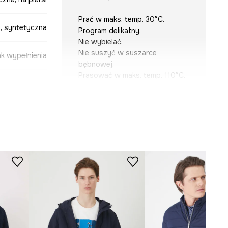
Prać w maks. temp. 30°C.
, syntetyczna
Program delikatny.
Nie wybielać.
Nie suszyć w suszarce
ak wypełnienia
bębnowej.
Prasować w maks. temp. 110°C.
KRÓJ
granatowy
Krój
:
regular fit
5-KUM611-59X
WYMIARY
Zobacz wymiary produktu