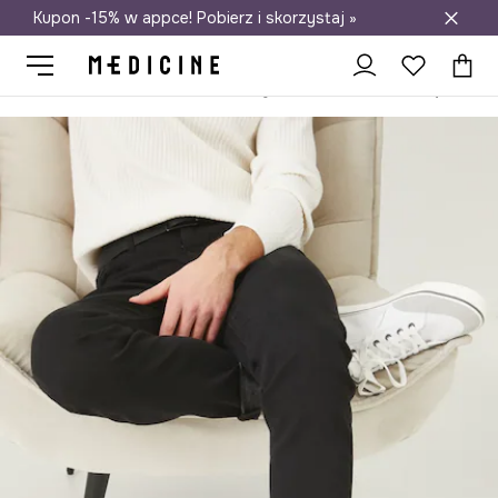
Kupon -15% w appce! Pobierz i skorzystaj »
Darmowa dostawa do salonów
Medicine
On
Obuwie
Lifestyle i trampki