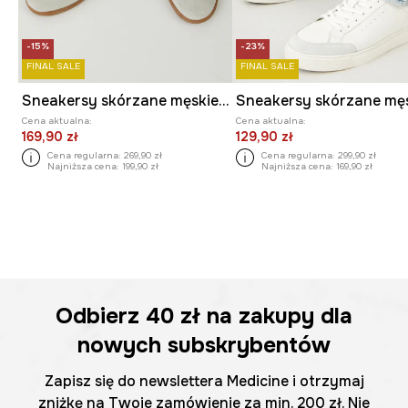
-15%
-23%
FINAL SALE
FINAL SALE
Sneakersy skórzane męskie z elastyczną podeszwą kolor biały
Sneakersy skórzane mę
Cena aktualna:
Cena aktualna:
169,90 zł
129,90 zł
Cena regularna:
269,90 zł
Cena regularna:
299,90 zł
Najniższa cena:
199,90 zł
Najniższa cena:
169,90 zł
Odbierz
40 zł
na zakupy dla
nowych subskrybentów
Zapisz się do newslettera Medicine i otrzymaj
zniżkę na Twoje zamówienie za min. 200 zł. Nie