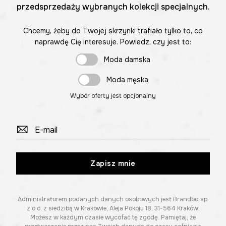
przedsprzedaży wybranych kolekcji specjalnych.
Chcemy, żeby do Twojej skrzynki trafiało tylko to, co
naprawdę Cię interesuje. Powiedz, czy jest to:
Moda damska
Moda męska
Wybór oferty jest opcjonalny
Zapisz mnie
Administratorem podanych danych osobowych jest Brandbq sp.
z o.o. z siedzibą w Krakowie, Aleja Pokoju 18, 31-564 Kraków.
Możesz w każdym czasie wycofać tę zgodę. Pamiętaj, że