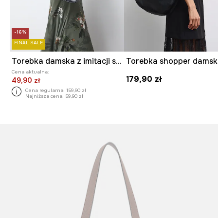
-16%
FINAL SALE
Torebka damska z imitacji skóry
Torebka shopper dams
Cena aktualna:
179,90 zł
49,90 zł
Cena regularna:
159,90 zł
Najniższa cena:
59,90 zł