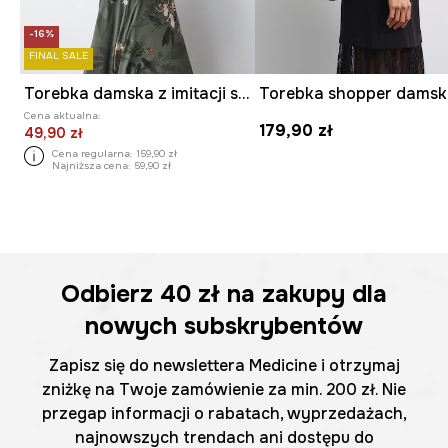
-16%
FINAL SALE
Torebka damska z imitacji skóry
Torebka shopper dams
Cena aktualna:
179,90 zł
49,90 zł
Cena regularna:
159,90 zł
Najniższa cena:
59,90 zł
Odbierz
40 zł
na zakupy dla
nowych subskrybentów
Zapisz się do newslettera Medicine i otrzymaj
zniżkę na Twoje zamówienie za min. 200 zł. Nie
przegap informacji o rabatach, wyprzedażach,
najnowszych trendach ani dostępu do