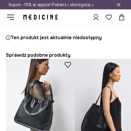
Kupon -15% w appce! Pobierz i skorzystaj »
Darmowa dostawa do salonów
Medicine
Ona
Akcesoria
Torebki
Shopper i tote
Ten produkt jest aktualnie niedostępny
Sprawdź podobne produkty