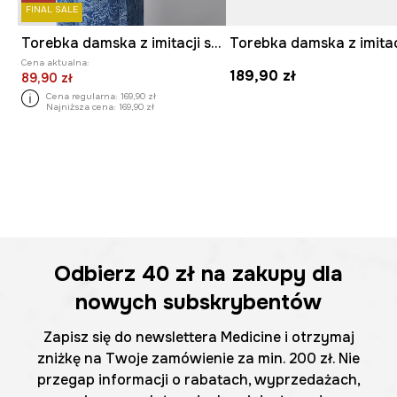
FINAL SALE
Torebka damska z imitacji skóry
Cena aktualna:
189,90 zł
89,90 zł
Cena regularna:
169,90 zł
Najniższa cena:
169,90 zł
Odbierz
40 zł
na zakupy dla
nowych subskrybentów
Zapisz się do newslettera Medicine i otrzymaj
zniżkę na Twoje zamówienie za min. 200 zł. Nie
przegap informacji o rabatach, wyprzedażach,