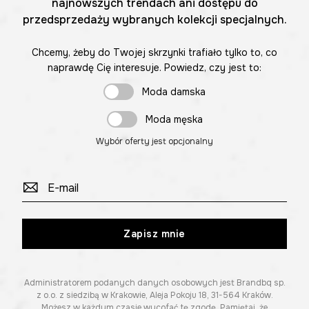
najnowszych trendach ani dostępu do
przedsprzedaży wybranych kolekcji specjalnych.
Chcemy, żeby do Twojej skrzynki trafiało tylko to, co
naprawdę Cię interesuje. Powiedz, czy jest to:
Moda damska
Moda męska
Wybór oferty jest opcjonalny
Zapisz mnie
Administratorem podanych danych osobowych jest Brandbq sp.
z o.o. z siedzibą w Krakowie, Aleja Pokoju 18, 31-564 Kraków.
Możesz w każdym czasie wycofać tę zgodę. Pamiętaj, że