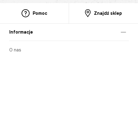
Pomoc
Znajdź sklep
Informacje
O nas
Nasze salony
Aplikacja mobilna
Zasady prezentowania towarów
Projekt Murale
Blog
Cooperation
Zgłaszanie naruszeń (whistleblowing)