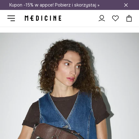
Kupon -15% w appce! Pobierz i skorzystaj »
Darmowa dostawa do salonów
Medicine
Ona
Akcesoria
Torebki
Shopper i tote