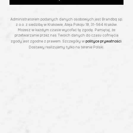
Administratorem podanych danych osobowych jest Brandbq sp.
z o.o. z siedzibą w Krakowie, Aleja Pokoju 18, 31-564 Kraków.
Możesz w każdym czasie wycofać tę zgodę. Pamiętaj, że
przetwarzanie przez nas Twoich danych do czasu cofnięcia
zgody jest zgodne z prawem. Szczegóły w
polityce prywatności
.
Dostawy realizujemy tylko na terenie Polski.