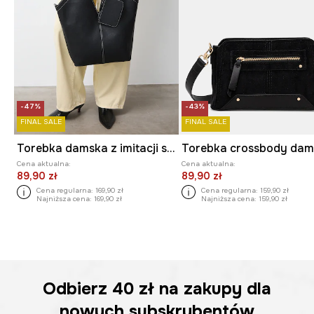
-47%
-43%
FINAL SALE
FINAL SALE
Torebka damska z imitacji skóry
Cena aktualna:
Cena aktualna:
89,90 zł
89,90 zł
Cena regularna:
169,90 zł
Cena regularna:
159,90 zł
Najniższa cena:
169,90 zł
Najniższa cena:
159,90 zł
Odbierz
40 zł
na zakupy dla
nowych subskrybentów