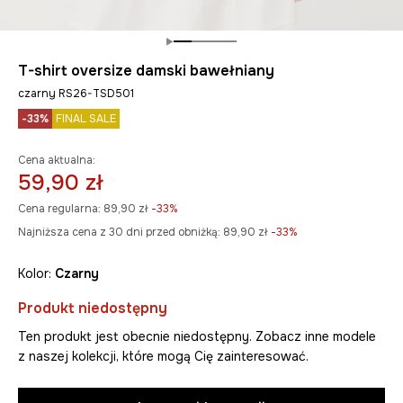
T-shirt oversize damski bawełniany
czarny RS26-TSD501
-33%
FINAL SALE
Cena aktualna:
59,90 zł
Cena regularna:
89,90 zł
-33%
Najniższa cena z 30 dni przed obniżką:
89,90 zł
 -33%
Kolor:
czarny
Produkt niedostępny
Ten produkt jest obecnie niedostępny. Zobacz inne modele
z naszej kolekcji, które mogą Cię zainteresować.