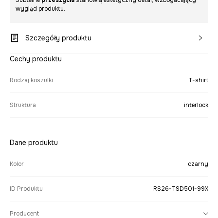
Subtelne
przeszycia
stanowią estetyczny detal, wzbogacający
wygląd produktu.
Szczegóły produktu
Cechy produktu
Rodzaj koszulki
T-shirt
Struktura
interlock
Dane produktu
Kolor
czarny
ID Produktu
RS26-TSD501-99X
Producent