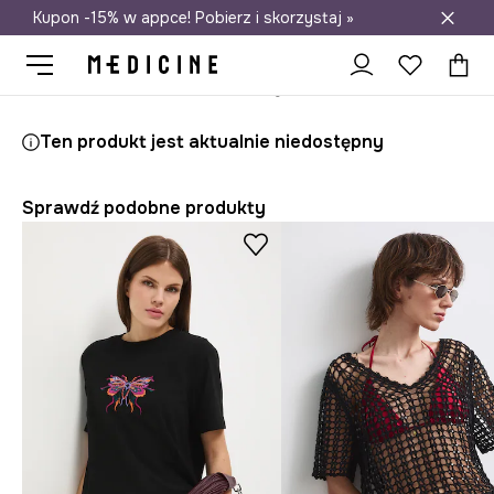
Kupon -15% w appce! Pobierz i skorzystaj »
Darmowa dostawa do salonów
Medicine
Ona
Odzież
T-shirty
Ten produkt jest aktualnie niedostępny
Sprawdź podobne produkty