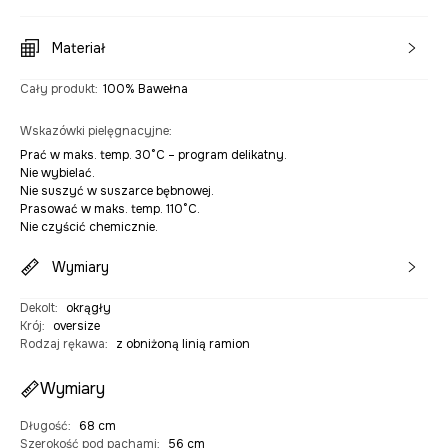
Materiał
Cały produkt
:
100% Bawełna
Wskazówki pielęgnacyjne
:
Prać w maks. temp. 30°C – program delikatny.
Nie wybielać.
Nie suszyć w suszarce bębnowej.
Prasować w maks. temp. 110°C.
Nie czyścić chemicznie.
Wymiary
Dekolt
:
okrągły
Krój
:
oversize
Rodzaj rękawa
:
z obniżoną linią ramion
Wymiary
Długość
:
68 cm
Szerokość pod pachami
:
56 cm