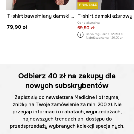
FINAL SALE
T-shirt bawełniany damski z elastanem z aplikacją
T-shirt damski ażurowy
Cena aktualna:
79,90 zł
69,90 zł
Cena regularna:
129,90 zł
Najniższa cena:
129,90 zł
Odbierz
40 zł
na zakupy dla
nowych subskrybentów
Zapisz się do newslettera Medicine i otrzymaj
zniżkę na Twoje zamówienie za min. 200 zł. Nie
przegap informacji o rabatach, wyprzedażach,
najnowszych trendach ani dostępu do
przedsprzedaży wybranych kolekcji specjalnych.