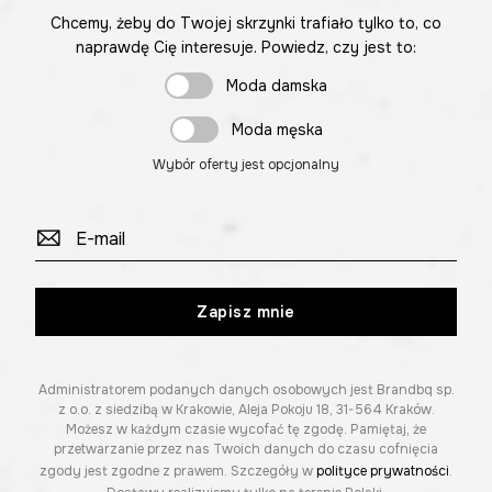
Chcemy, żeby do Twojej skrzynki trafiało tylko to, co
naprawdę Cię interesuje. Powiedz, czy jest to:
Moda damska
Moda męska
Wybór oferty jest opcjonalny
Zapisz mnie
Administratorem podanych danych osobowych jest Brandbq sp.
z o.o. z siedzibą w Krakowie, Aleja Pokoju 18, 31-564 Kraków.
Możesz w każdym czasie wycofać tę zgodę. Pamiętaj, że
przetwarzanie przez nas Twoich danych do czasu cofnięcia
zgody jest zgodne z prawem. Szczegóły w
polityce prywatności
.