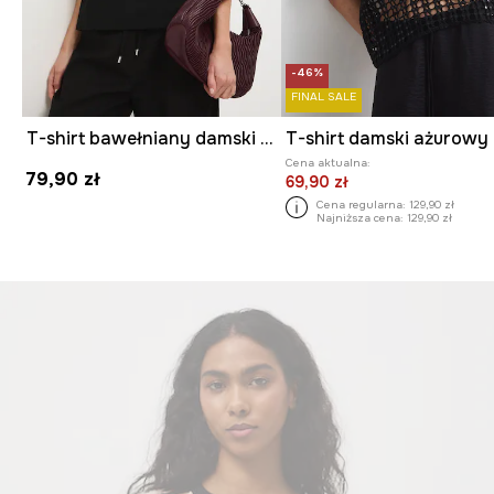
-46%
FINAL SALE
T-shirt bawełniany damski z elastanem z aplikacją
T-shirt damski ażurowy
Cena aktualna:
79,90 zł
69,90 zł
Cena regularna:
129,90 zł
Najniższa cena:
129,90 zł