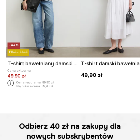
-44%
FINAL SALE
T-shirt bawełniany damski wzorzysty
Cena aktualna:
49,90 zł
49,90 zł
Cena regularna:
89,90 zł
Najniższa cena:
89,90 zł
Odbierz
40 zł
na zakupy dla
nowych subskrybentów