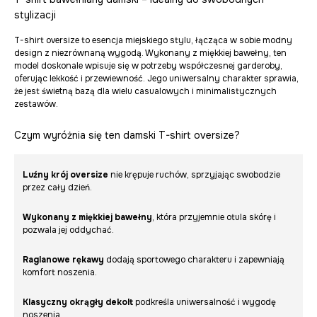
stylizacji
T-shirt oversize to esencja miejskiego stylu, łącząca w sobie modny
design z niezrównaną wygodą. Wykonany z miękkiej bawełny, ten
model doskonale wpisuje się w potrzeby współczesnej garderoby,
oferując lekkość i przewiewność. Jego uniwersalny charakter sprawia,
że jest świetną bazą dla wielu casualowych i minimalistycznych
zestawów.
Czym wyróżnia się ten damski T-shirt oversize?
Luźny krój oversize
nie krępuje ruchów, sprzyjając swobodzie
przez cały dzień.
Wykonany z miękkiej bawełny
, która przyjemnie otula skórę i
pozwala jej oddychać.
Raglanowe rękawy
dodają sportowego charakteru i zapewniają
komfort noszenia.
Klasyczny okrągły dekolt
podkreśla uniwersalność i wygodę
noszenia.