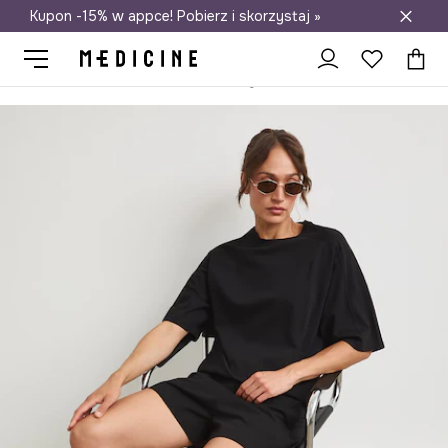
Kupon -15% w appce! Pobierz i skorzystaj »
Darmowa dostawa do salonów
Medicine
Ona
Odzież
T-shirty