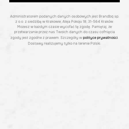
Administratorem podanych danych osobowych jest Brandbq sp.
z o.o. z siedzibą w Krakowie, Aleja Pokoju 18, 31-564 Kraków.
Możesz w każdym czasie wycofać tę zgodę. Pamiętaj, że
przetwarzanie przez nas Twoich danych do czasu cofnięcia
zgody jest zgodne z prawem. Szczegóły w
polityce prywatności
.
Dostawy realizujemy tylko na terenie Polski.