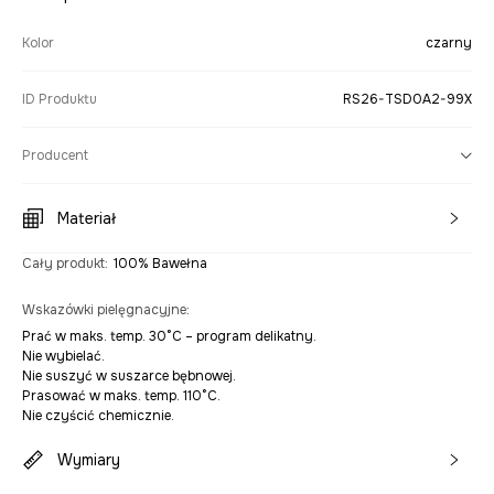
Kolor
czarny
ID Produktu
RS26-TSD0A2-99X
Producent
Materiał
Cały produkt
:
100% Bawełna
Wskazówki pielęgnacyjne
:
Prać w maks. temp. 30°C – program delikatny.
Nie wybielać.
Nie suszyć w suszarce bębnowej.
Prasować w maks. temp. 110°C.
Nie czyścić chemicznie.
Wymiary