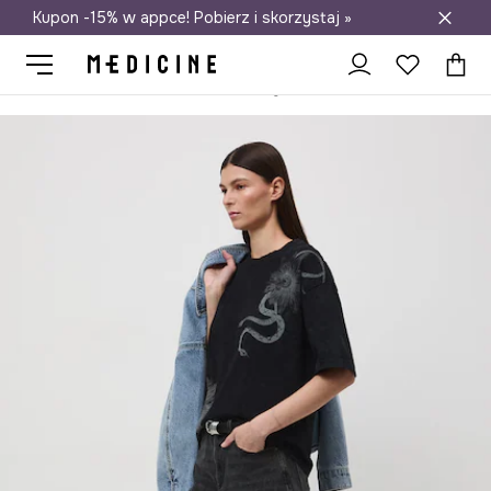
Kupon -15% w appce! Pobierz i skorzystaj »
Darmowa dostawa do salonów
Medicine
Ona
Odzież
T-shirty