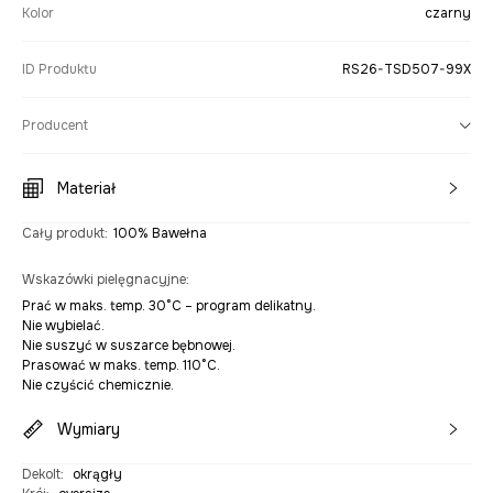
Kolor
czarny
ID Produktu
RS26-TSD507-99X
Producent
Materiał
Cały produkt
:
100% Bawełna
Wskazówki pielęgnacyjne
:
Prać w maks. temp. 30°C – program delikatny.
Nie wybielać.
Nie suszyć w suszarce bębnowej.
Prasować w maks. temp. 110°C.
Nie czyścić chemicznie.
Wymiary
Dekolt
:
okrągły