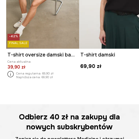
-42%
FINAL SALE
T-shirt oversize damski bawełniany
T-shirt damski
Cena aktualna:
69,90 zł
39,90 zł
Cena regularna:
69,90 zł
Najniższa cena:
69,90 zł
Odbierz
40 zł
na zakupy dla
nowych subskrybentów