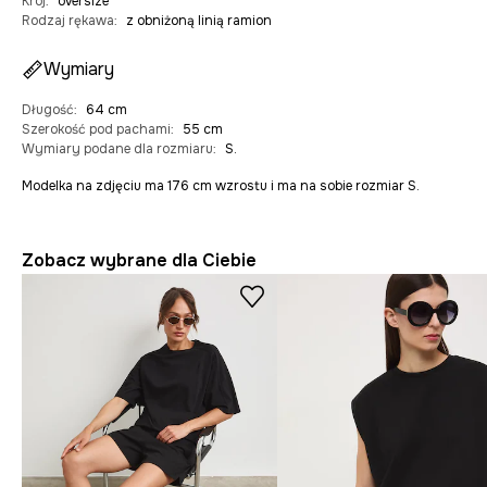
Krój
:
oversize
Rodzaj rękawa
:
z obniżoną linią ramion
Wymiary
Długość
:
64 cm
Szerokość pod pachami
:
55 cm
Wymiary podane dla rozmiaru
:
S.
Modelka na zdjęciu ma 176 cm wzrostu i ma na sobie rozmiar S.
Zobacz wybrane dla Ciebie