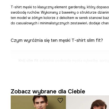
T-shirt męski to klasyczny element garderoby, który dopaso
swobodę ruchów. Wykonany z bawełny o strukturze dzianiny t
ten model w żółtym kolorze z dekoltem w serek stanowi bazę d
do casualowych i minimalistycznych zestawień, dodaje charak
Czym wyróżnia się ten męski T-shirt slim fit?
Krój slim fit
subtelnie podkreśla męską sylwetkę, sprz
wyglądowi.
Bawełna
oferuje miękkość w dotyku i dobrą oddychaln
komfortowi noszenia.
Zobacz wybrane dla Ciebie
Klasyczny krótki rękaw
sprawia, że koszulka jest uniw
wielu zestawień.