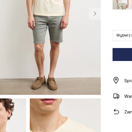
Wybierz 
Spr
War
Zwr