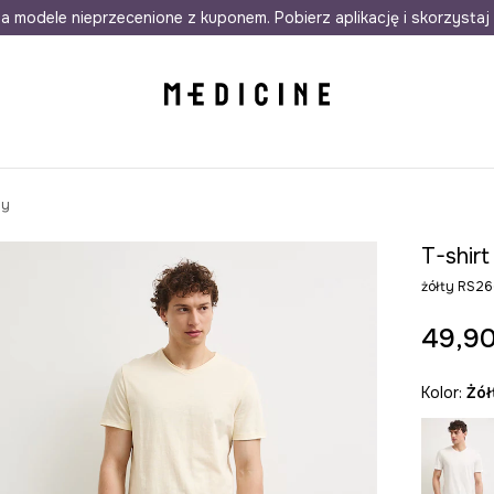
awet w 24h
a modele nieprzecenione z kuponem. Pobierz aplikację i skorzystaj 
Darmowa dostawa do salonów
30 d
ny
T-shir
żółty RS2
49,90
Kolor:
żó