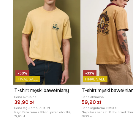
Dekolt w serek
optycznie wydłuża szyję i dodaje styliz
elegancji.
Dzianina typu slub
charakteryzuje się delikatnie niereg
dodając koszulce oryginalności.
Gładki wzór
koszulki ułatwia łączenie jej z innymi ele
tworząc spójne stylizacje.
-50%
-33%
FINAL SALE
FINAL SALE
T-shirt męski bawełniany
Cena aktualna:
Cena aktualna:
39,90 zł
59,90 zł
Cena regularna:
79,90 zł
Cena regularna:
89,90 zł
Najniższa cena z 30 dni przed obniżką:
Najniższa cena z 30 dni przed obni
79,90 zł
89,90 zł