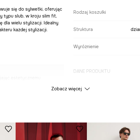
wuje się do sylwetki, oferując
Rodzaj koszulki
ypu slub, w kroju slim fit,
la wielu stylizacji. Idealny
Struktura
dzia
teru każdej stylizacji.
Wyróżnienie
DANE PRODUKTU
yjając estetycznemu
Zobacz więcej
Kolor
ość, co sprzyja
ID Produktu
RS26
ersalna i pasuje do
Producent