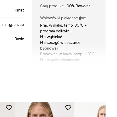
Cały produkt
:
100% Bawełna
T-shirt
Wskazówki pielęgnacyjne
:
nina typu slub
Prać w maks. temp. 30°C –
program delikatny.
Nie wybielać.
Basic
Nie suszyć w suszarce
bębnowej.
Prasować w maks. temp. 110°C.
Nie czyścić chemicznie.
żółty
KRÓJ
-TSMB03-10X
Dekolt
:
w serek
Krój
:
slim fit
Rodzaj rękawa
:
klasyczny