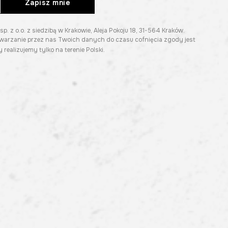
Zapisz mnie
z o.o. z siedzibą w Krakowie, Aleja Pokoju 18, 31-564 Kraków.
twarzanie przez nas Twoich danych do czasu cofnięcia zgody jest
 realizujemy tylko na terenie Polski.