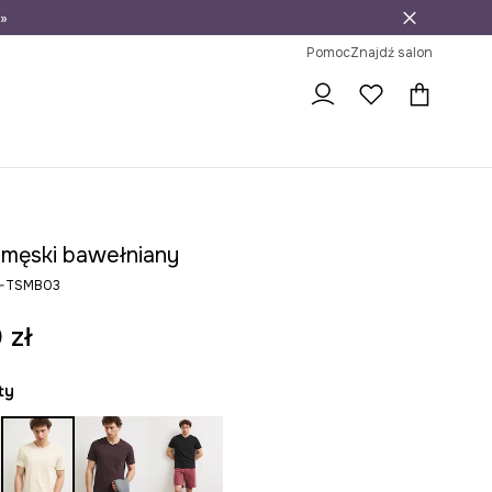
»
ni na zwrot
Pomoc
Znajdź salon
t męski bawełniany
6-TSMB03
 zł
łty