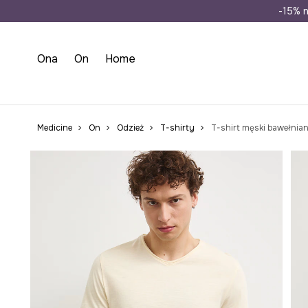
Wysyłka n
-15% n
Ona
On
Home
Medicine
On
Odzież
T-shirty
T-shirt męski bawełnia