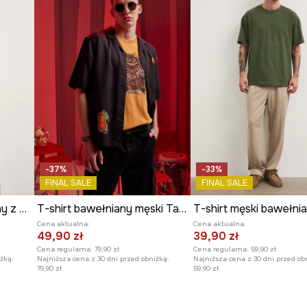
acji subtelnej
ularną fakturą,
mentami garderoby,
-37%
-33%
FINAL SALE
FINAL SALE
T-shirt męski bawełniany z nadrukiem
T-shirt bawełniany męski Tattoo Art by Boren Huang – Horiren 彫壬
T-shirt męski bawełni
Cena aktualna:
Cena aktualna:
49,90 zł
39,90 zł
Cena regularna:
79,90 zł
Cena regularna:
59,90 zł
żką:
Najniższa cena z 30 dni przed obniżką:
Najniższa cena z 30 dni przed ob
79,90 zł
59,90 zł