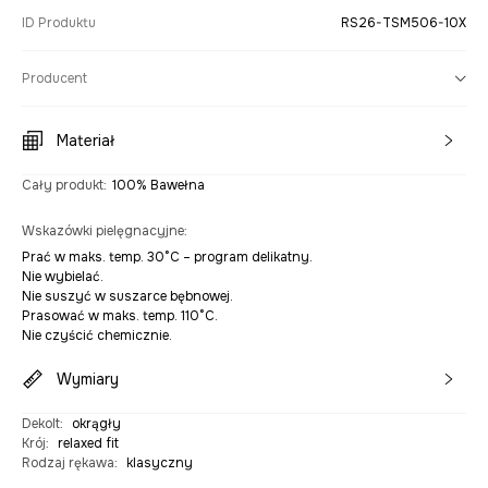
ID Produktu
RS26-TSM506-10X
Producent
Materiał
Cały produkt
:
100% Bawełna
Wskazówki pielęgnacyjne
:
Prać w maks. temp. 30°C – program delikatny.
Nie wybielać.
Nie suszyć w suszarce bębnowej.
Prasować w maks. temp. 110°C.
Nie czyścić chemicznie.
Wymiary
Dekolt
:
okrągły
Krój
:
relaxed fit
Rodzaj rękawa
:
klasyczny