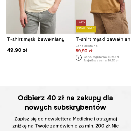
-33%
FINAL SALE
T-shirt męski bawełniany
Cena aktualna:
49,90 zł
59,90 zł
Cena regularna:
89,90 zł
Najniższa cena:
89,90 zł
Odbierz
40 zł
na zakupy dla
nowych subskrybentów
Zapisz się do newslettera Medicine i otrzymaj
zniżkę na Twoje zamówienie za min. 200 zł. Nie