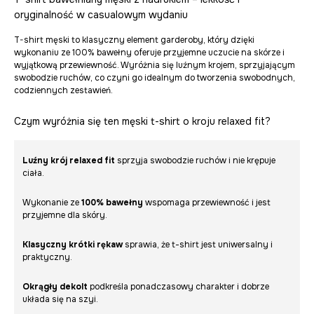
oryginalność w casualowym wydaniu
T-shirt męski to klasyczny element garderoby, który dzięki
wykonaniu ze 100% bawełny oferuje przyjemne uczucie na skórze i
wyjątkową przewiewność. Wyróżnia się luźnym krojem, sprzyjającym
swobodzie ruchów, co czyni go idealnym do tworzenia swobodnych,
codziennych zestawień.
Czym wyróżnia się ten męski t-shirt o kroju relaxed fit?
Luźny krój relaxed fit
sprzyja swobodzie ruchów i nie krępuje
ciała.
Wykonanie ze
100% bawełny
wspomaga przewiewność i jest
przyjemne dla skóry.
Klasyczny krótki rękaw
sprawia, że t-shirt jest uniwersalny i
praktyczny.
Okrągły dekolt
podkreśla ponadczasowy charakter i dobrze
układa się na szyi.