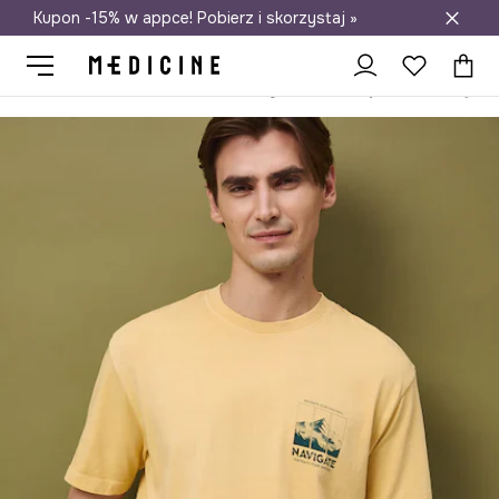
Kupon -15% w appce! Pobierz i skorzystaj »
Darmowa dostawa do salonów
Medicine
On
Odzież
T-shirty
T-shirt męski bawełniany