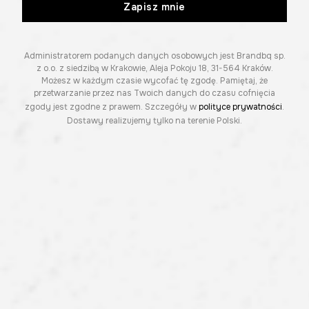
Zapisz mnie
Administratorem podanych danych osobowych jest Brandbq sp.
z o.o. z siedzibą w Krakowie, Aleja Pokoju 18, 31-564 Kraków.
Możesz w każdym czasie wycofać tę zgodę. Pamiętaj, że
przetwarzanie przez nas Twoich danych do czasu cofnięcia
zgody jest zgodne z prawem. Szczegóły w
polityce prywatności
.
Dostawy realizujemy tylko na terenie Polski.