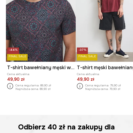
-44%
-37%
FINAL SALE
FINAL SALE
T-shirt bawełniany męski wzorzysty
Cena aktualna:
Cena aktualna:
49,90 zł
49,90 zł
Cena regularna:
89,90 zł
Cena regularna:
79,90 zł
Najniższa cena:
89,90 zł
Najniższa cena:
79,90 zł
Odbierz
40 zł
na zakupy dla