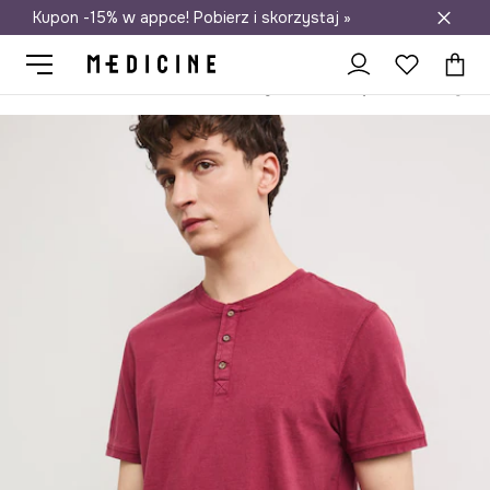
Kupon -15% w appce! Pobierz i skorzystaj »
Darmowa dostawa do salonów
Medicine
On
Odzież
T-shirty