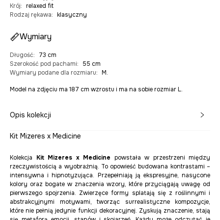
Krój
:
relaxed fit
Rodzaj rękawa
:
klasyczny
Wymiary
Długość
:
73 cm
Szerokość pod pachami
:
55 cm
Wymiary podane dla rozmiaru
:
M.
Model na zdjęciu ma 187 cm wzrostu i ma na sobie rozmiar L.
Opis kolekcji
Kit Mizeres x Medicine
Kolekcja
Kit Mizeres x Medicine
powstała w przestrzeni między
rzeczywistością a wyobraźnią. To opowieść budowana kontrastami –
intensywna i hipnotyzująca. Przepełniają ją ekspresyjne, nasycone
kolory oraz bogate w znaczenia wzory, które przyciągają uwagę od
pierwszego spojrzenia. Zwierzęce formy splatają się z roślinnymi i
abstrakcyjnymi motywami, tworząc surrealistyczne kompozycje,
które nie pełnią jedynie funkcji dekoracyjnej. Zyskują znaczenie, stają
się metaforą emocji, stanów i skojarzeń. Każdy może odczytać je