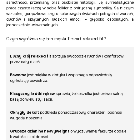
samotności, przemiany oraz osobistej mitologii. Jej surrealistyczne
prace często łączą w sobie folklor z oniryczną symboliką. Są niczym
wizualne, gorączkowe sny o kolorowych światach pełnych stworzeń,
duchów i splątanych ludzkich emocji – głęboko osobistych, a
jednocześnie uniwersalnych.
Czym wyróżnia się ten męski T-shirt relaxed fit?
Luźny krój relaxed fit
sprzyja swobodzie ruchów i komfortowi
przez cały dzień.
Bawełna
jest miękka w dotyku i wspomaga odpowiednią
cyrkulację powietrza.
Klasyczny krótki rękaw
sprawia, że koszulka jest uniwersalną
bazą do wielu stylizacji.
Okrągły dekolt
podkreśla ponadczasowy charakter i podnosi
wygodę noszenia.
Grubsza dzianina heavyweight
o wyczuwalnej fakturze dodaje
trwałości i solidności.