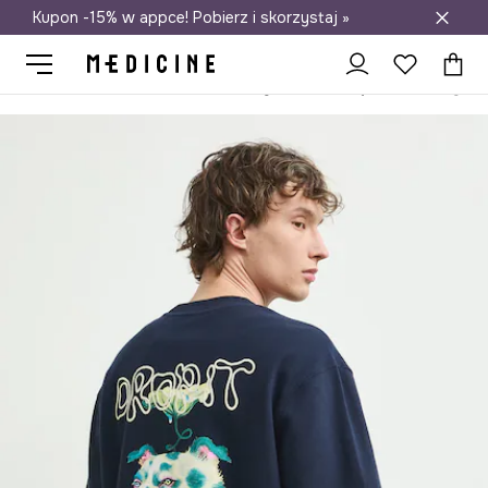
Kupon -15% w appce! Pobierz i skorzystaj »
Darmowa dostawa do salonów
Medicine
On
Odzież
T-shirty