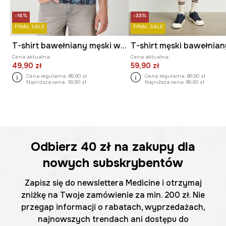
-16%
-33%
FINAL SALE
FINAL SALE
T-shirt bawełniany męski wzorzysty kolor granatowy
Cena aktualna:
Cena aktualna:
49,90 zł
59,90 zł
Cena regularna:
89,90 zł
Cena regularna:
89,90 zł
Najniższa cena:
59,90 zł
Najniższa cena:
89,90 zł
Odbierz
40 zł
na zakupy dla
nowych subskrybentów
Zapisz się do newslettera Medicine i otrzymaj
zniżkę na Twoje zamówienie za min. 200 zł. Nie
przegap informacji o rabatach, wyprzedażach,
najnowszych trendach ani dostępu do