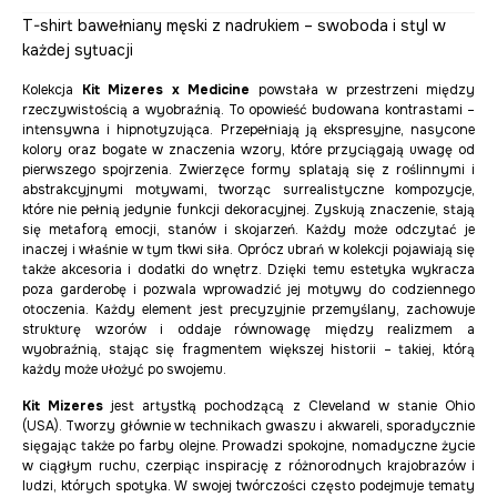
T-shirt bawełniany męski z nadrukiem – swoboda i styl w
każdej sytuacji
Kolekcja
Kit Mizeres x Medicine
powstała w przestrzeni między
rzeczywistością a wyobraźnią. To opowieść budowana kontrastami –
intensywna i hipnotyzująca. Przepełniają ją ekspresyjne, nasycone
kolory oraz bogate w znaczenia wzory, które przyciągają uwagę od
pierwszego spojrzenia. Zwierzęce formy splatają się z roślinnymi i
abstrakcyjnymi motywami, tworząc surrealistyczne kompozycje,
które nie pełnią jedynie funkcji dekoracyjnej. Zyskują znaczenie, stają
się metaforą emocji, stanów i skojarzeń. Każdy może odczytać je
inaczej i właśnie w tym tkwi siła. Oprócz ubrań w kolekcji pojawiają się
także akcesoria i dodatki do wnętrz. Dzięki temu estetyka wykracza
poza garderobę i pozwala wprowadzić jej motywy do codziennego
otoczenia. Każdy element jest precyzyjnie przemyślany, zachowuje
strukturę wzorów i oddaje równowagę między realizmem a
wyobraźnią, stając się fragmentem większej historii – takiej, którą
każdy może ułożyć po swojemu.
Kit Mizeres
jest artystką pochodzącą z Cleveland w stanie Ohio
(USA). Tworzy głównie w technikach gwaszu i akwareli, sporadycznie
sięgając także po farby olejne. Prowadzi spokojne, nomadyczne życie
w ciągłym ruchu, czerpiąc inspirację z różnorodnych krajobrazów i
ludzi, których spotyka. W swojej twórczości często podejmuje tematy