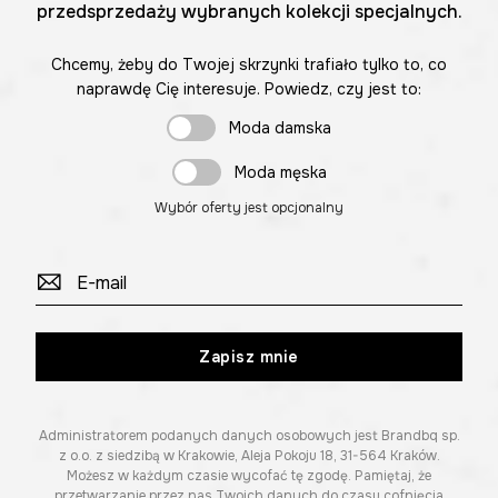
przedsprzedaży wybranych kolekcji specjalnych.
Chcemy, żeby do Twojej skrzynki trafiało tylko to, co
naprawdę Cię interesuje. Powiedz, czy jest to:
Moda damska
Moda męska
Wybór oferty jest opcjonalny
Zapisz mnie
Administratorem podanych danych osobowych jest Brandbq sp.
z o.o. z siedzibą w Krakowie, Aleja Pokoju 18, 31-564 Kraków.
Możesz w każdym czasie wycofać tę zgodę. Pamiętaj, że
przetwarzanie przez nas Twoich danych do czasu cofnięcia