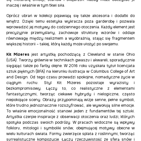
inaczej i właśnie w tym tkwi siła.
Oprócz ubrań w kolekcji pojawiają się także akcesoria i dodatki do
wnętrz. Dzięki temu estetyka wykracza poza garderobę i pozwala
wprowadzić jej motywy do codziennego otoczenia. Każdy element jest
precyzyjnie przemyślany, zachowuje strukturę wzorów i oddaje
równowagę między realizmem a wyobraźnią, stając się fragmentem
większej historii – takiej, którą każdy może ułożyć po swojemu.
Kit Mizeres
jest artystką pochodzącą z Cleveland w stanie Ohio
(USA). Tworzy głównie w technikach gwaszu i akwareli, sporadycznie
sięgając także po farby olejne. W 2016 roku uzyskała tytuł licencjata
sztuk pięknych (BFA) na kierunku ilustracja w Columbus College of Art
and Design. Od tego czasu prowadzi spokojne, nomadyczne życie w
ciągłym ruchu. Styl Kit Mizeres pozostaje wyrazisty i
bezkompromisowy. Łączy to, co realistyczne z elementami
fantastycznymi, tworząc ciekawe hybrydy i nielogiczne, często
niepokojące sceny. Obrazy przypominają wizje senne, pełne symboli,
które trudno jednoznacznie rozszyfrować, ale wywołują silne emocje.
To właśnie emocjonalność stanowi jeden z fundamentów tej sztuki.
Artystka czerpie inspiracje z obserwacji otoczenia oraz ludzi, których
spotyka podczas swoich podróży. W pracach widoczne są wpływy
folkloru, mitologii i symboliki snów, obejmującej motywy obecne w
wielu kulturach świata. Formy zwierzęce splata z roślinnymi, tworząc
surrealistyczne kompozycje. Łączy rzeczywistość ze sferą snów i