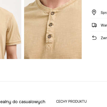
Spr
War
Zwr
idealny do casualowych
CECHY PRODUKTU