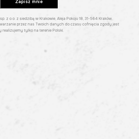
Zapisz mnie
z o.o. z siedzibą w Krakowie, Aleja Pokoju 18, 31-564 Kraków.
twarzanie przez nas Twoich danych do czasu cofnięcia zgody jest
 realizujemy tylko na terenie Polski.