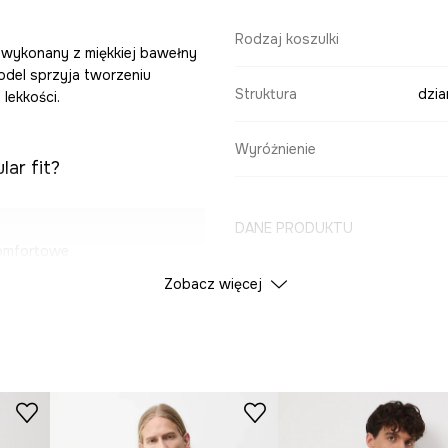
Rodzaj koszulki
, wykonany z miękkiej bawełny
model sprzyja tworzeniu
Struktura
dzia
lekkości.
Wyróżnienie
lar fit?
DANE PRODUKTU
komfortowe
Zobacz więcej
Kolor
 i jest przyjazna
ID Produktu
RS26
idealny na
Producent