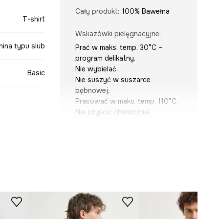
Cały produkt
:
100% Bawełna
T-shirt
Wskazówki pielęgnacyjne
:
nina typu slub
Prać w maks. temp. 30°C –
program delikatny.
Nie wybielać.
Basic
Nie suszyć w suszarce
bębnowej.
Prasować w maks. temp. 110°C.
Nie czyścić chemicznie.
beżowy
KRÓJ
-TSM090-08X
Dekolt
:
henley, zapinany
Krój
:
regular fit
Rodzaj rękawa
:
klasyczny