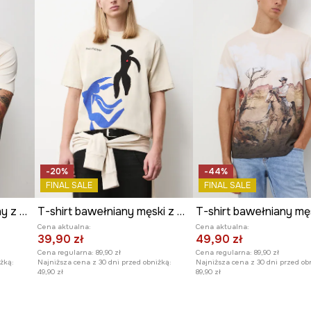
teru i podkreśla
ularną fakturę, co
ego, lekko
onnym elementem
-20%
-44%
FINAL SALE
FINAL SALE
T-shirt męski bawełniany z elastanem by Aleksandra Czarny, Grafika Polska
T-shirt bawełniany męski z kolekcji Eviva L'arte
Cena aktualna:
Cena aktualna:
39,90 zł
49,90 zł
Cena regularna:
89,90 zł
Cena regularna:
89,90 zł
żką:
Najniższa cena z 30 dni przed obniżką:
Najniższa cena z 30 dni przed ob
49,90 zł
89,90 zł