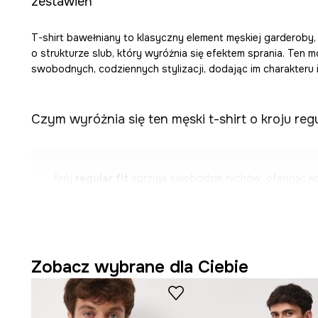
zestawień
T-shirt bawełniany to klasyczny element męskiej garderoby
o strukturze slub, który wyróżnia się efektem sprania. Ten 
swobodnych, codziennych stylizacji, dodając im charakteru i 
Czym wyróżnia się ten męski t-shirt o kroju regu
Krój
regular fit
sprzyja swobodzie ruchów, oferując 
dopasowanie do sylwetki.
Bawełna
jest miękka w dotyku, wspomaga oddychalność
dla skóry.
Zobacz wybrane dla Ciebie
Klasyczny krótki rękaw
pozwala na swobodę ruchów, 
cieplejsze dni.