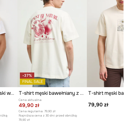
WYMIARY
Długość
:
70 cm
Szerokość pod pachami
:
54,2
cm
Wymiary podane dla rozmiaru
:
M.
Model na zdjęciu ma 188 cm
wzrostu i ma na sobie rozmiar L.
Zobacz wymiary produktu
-37%
FINAL SALE
T-shirt bawełniany męski wzorzysty
T-shirt męski bawełniany z nadrukiem
T-shirt męski bawełn
Cena aktualna:
79,90 zł
49,90 zł
Cena regularna:
79,90 zł
niżką:
Najniższa cena z 30 dni przed obniżką:
79,90 zł