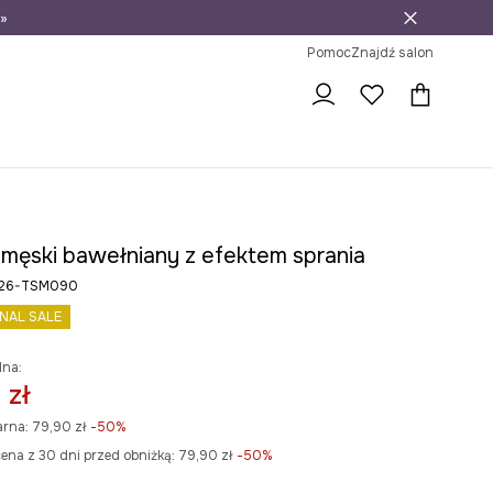
»
ni na zwrot
Pomoc
Znajdź salon
t męski bawełniany z efektem sprania
S26-TSM090
INAL SALE
lna:
 zł
arna:
79,90 zł
-50%
ena z 30 dni przed obniżką:
79,90 zł
 -50%