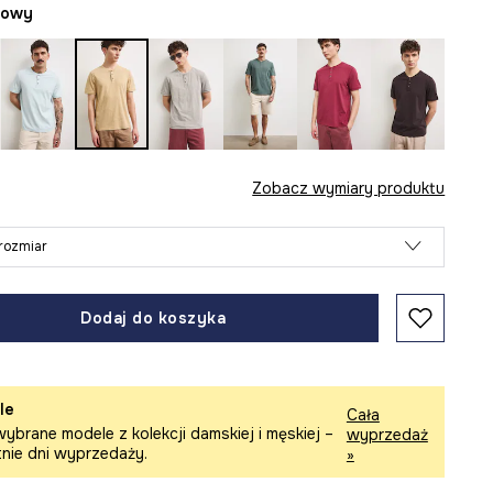
żowy
Zobacz wymiary produktu
rozmiar
Dodaj do koszyka
le
Cała
ybrane modele z kolekcji damskiej i męskiej –
wyprzedaż
tnie dni wyprzedaży.
»