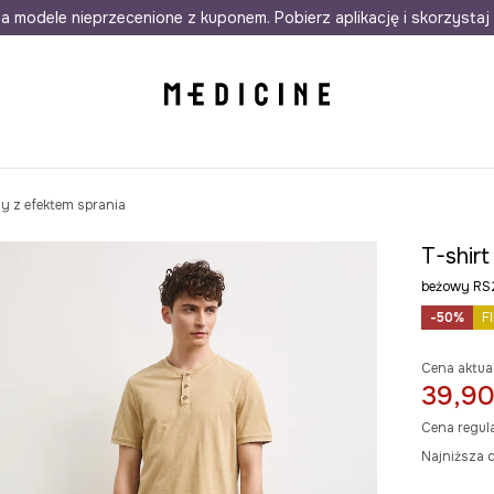
awet w 24h
a modele nieprzecenione z kuponem. Pobierz aplikację i skorzystaj 
Darmowa dostawa do salonów
30 d
y z efektem sprania
T-shir
beżowy R
-50%
F
Cena aktua
39,90
Cena regul
Najniższa c