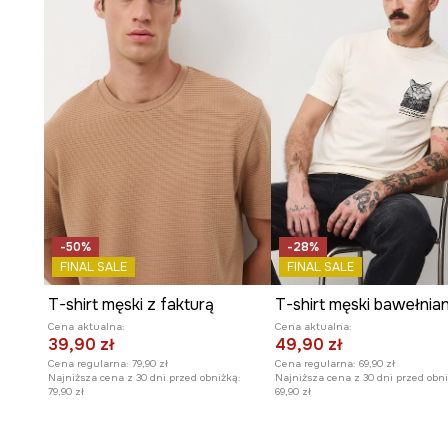
Dekolt typu henley
z zapięciem dodaje koszulce charak
styl.
Dzianina typu slub
nadaje materiałowi subtelną, niereg
wzbogaca wygląd.
Gładki wzór z efektem sprania
dodaje koszulce modn
postarzanego wyglądu.
Casualowy styl
sprawia, że koszulka jest wszechstr
codziennej garderoby.
-50%
-28%
FINAL SALE
FINAL SALE
T-shirt męski z fakturą
Cena aktualna:
Cena aktualna:
39,90 zł
49,90 zł
Cena regularna:
79,90 zł
Cena regularna:
69,90 zł
Najniższa cena z 30 dni przed obniżką:
Najniższa cena z 30 dni przed obni
79,90 zł
69,90 zł