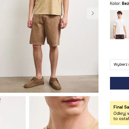
Kolor:
be
Wybierz 
Final Sa
Odkryj w
to osta