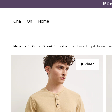
Wysyłka n
-15% n
Ona
On
Home
Medicine
On
Odzież
T-shirty
T-shirt męski bawełnian
Video