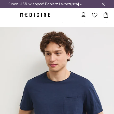
Kupon -15% w appce! Pobierz i skorzystaj »
Darmowa dostawa do salonów
Medicine
On
Odzież
T-shirty
T-shirt męski bawełniany