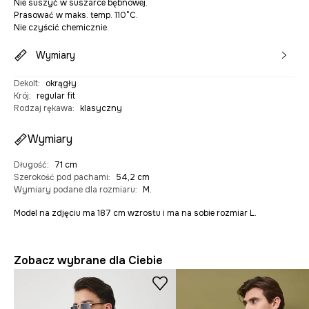
Nie suszyć w suszarce bębnowej.
Prasować w maks. temp. 110°C.
Nie czyścić chemicznie.
Wymiary
Dekolt
:
okrągły
Krój
:
regular fit
Rodzaj rękawa
:
klasyczny
Wymiary
Długość
:
71 cm
Szerokość pod pachami
:
54,2 cm
Wymiary podane dla rozmiaru
:
M.
Model na zdjęciu ma 187 cm wzrostu i ma na sobie rozmiar L.
Zobacz wybrane dla Ciebie