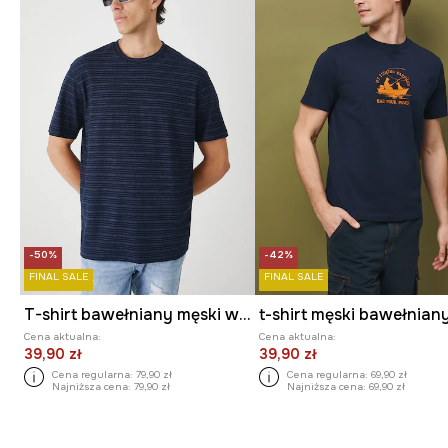
-50%
-42%
FINAL SALE
FINAL SALE
T-shirt bawełniany męski w pasy
t-shirt męski bawełnian
Cena aktualna:
Cena aktualna:
39,90 zł
39,90 zł
Cena regularna:
79,90 zł
Cena regularna:
69,90 zł
Najniższa cena:
79,90 zł
Najniższa cena:
69,90 zł