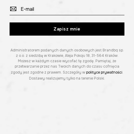
Zapisz mnie
Administratorem podanych danych osobowych jest Brandbq sp.
z o.o. z siedzibą w Krakowie, Aleja Pokoju 18, 31-564 Kraków.
Możesz w każdym czasie wycofać tę zgodę. Pamiętaj, że
przetwarzanie przez nas Twoich danych do czasu cofnięcia
zgody jest zgodne z prawem. Szczegóły w
polityce prywatności
.
Dostawy realizujemy tylko na terenie Polski.