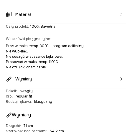
Materiał
Cały produkt
:
100% Bawełna
Wskazówki pielęgnacyjne
:
Prać w maks. temp. 30°C – program delikatny.
Nie wybielać.
Nie suszyć w suszarce bębnowej.
Prasować w maks. temp. 110°C.
Nie czyścić chemicznie.
Wymiary
Dekolt
:
okrągły
Krój
:
regular fit
Rodzaj rękawa
:
klasyczny
Wymiary
Długość
:
71 cm
Szerokość pod pachami
:
54,2 cm