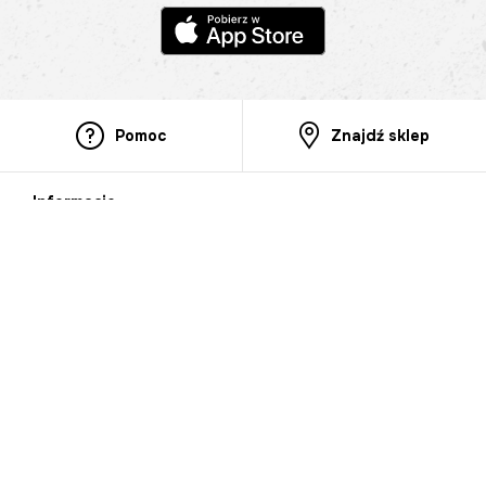
Pomoc
Znajdź sklep
Informacje
O nas
Nasze salony
Aplikacja mobilna
Zasady prezentowania towarów
Projekt Murale
Blog