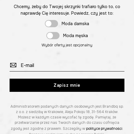
Chcemy, żeby do Twojej skrzynki trafiało tylko to, co
naprawdę Cię interesuje. Powiedz, czy jest to:
Moda damska
Moda męska
Wybór oferty jest opcjonalny
Zapisz mnie
Administratorem podanych danych osobowych jest Brandbq sp.
z o.o. z siedzibą w Krakowie, Aleja Pokoju 18, 31-564 Kraków.
Możesz w każdym czasie wycofać tę zgodę. Pamiętaj, że
przetwarzanie przez nas Twoich danych do czasu cofnięcia
zgody jest zgodne z prawem. Szczegóły w
polityce prywatności
.