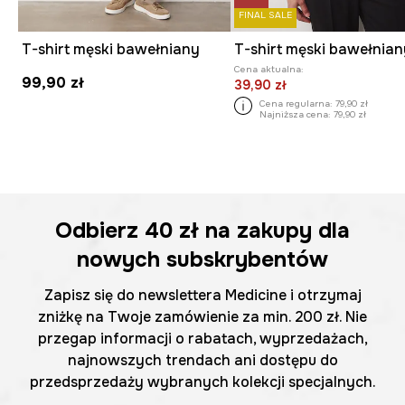
FINAL SALE
T-shirt męski bawełniany
T-shirt męski bawełnia
Cena aktualna:
99,90 zł
39,90 zł
Cena regularna:
79,90 zł
Najniższa cena:
79,90 zł
Odbierz
40 zł
na zakupy dla
nowych subskrybentów
Zapisz się do newslettera Medicine i otrzymaj
zniżkę na Twoje zamówienie za min. 200 zł. Nie
przegap informacji o rabatach, wyprzedażach,
najnowszych trendach ani dostępu do
przedsprzedaży wybranych kolekcji specjalnych.