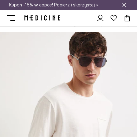
Kupon -15% w appce! Pobierz i skorzystaj »
Darmowa dostawa do salonów
Medicine
On
Odzież
T-shirty
T-shirt męski bawełniany