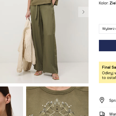
Kolor:
zi
Wybierz 
Final Sa
Odkryj w
to osta
Spr
War