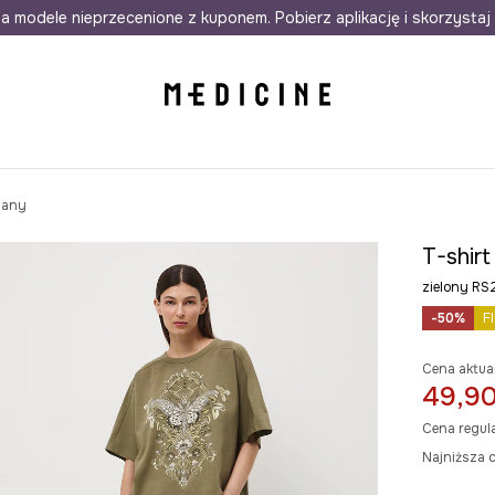
awet w 24h
a modele nieprzecenione z kuponem. Pobierz aplikację i skorzystaj 
Darmowa dostawa do salonów
30 d
iany
T-shir
zielony R
-50%
F
Cena aktua
49,90
Cena regul
Najniższa c