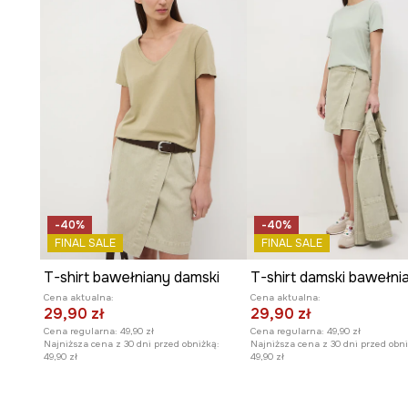
swobodę w gestach.
Okrągły, prążkowany dekolt
podkreśla uniwersalny ch
komfort noszenia.
Dzianina interlock heavyweight
o solidnej strukturze
wyraźnie wyczuwalnej jakości.
Efekt sprania
nadaje tkaninie modny, nieco vintage'ow
Wyrazisty nadruk
z motywem zwierzęcym i roślinnym 
-40%
-40%
unikatowego charakteru.
FINAL SALE
FINAL SALE
Dekoracyjne przeszycia
stanowią subtelny akcent, 
T-shirt bawełniany damski
T-shirt damski bawełni
estetykę produktu.
Cena aktualna:
Cena aktualna:
29,90 zł
29,90 zł
Cena regularna:
49,90 zł
Cena regularna:
49,90 zł
Najniższa cena z 30 dni przed obniżką:
Najniższa cena z 30 dni przed obni
49,90 zł
49,90 zł