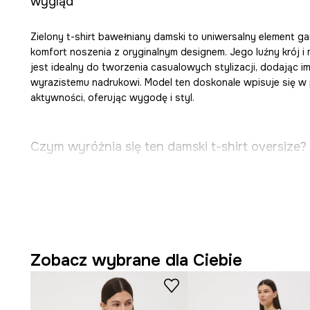
wygląd
Zielony t-shirt bawełniany damski to uniwersalny element ga
komfort noszenia z oryginalnym designem. Jego luźny krój i 
jest idealny do tworzenia casualowych stylizacji, dodając im
wyrazistemu nadrukowi. Model ten doskonale wpisuje się w
aktywności, oferując wygodę i styl.
Czym wyróżnia się ten damski t-shirt oversize?
Luźny krój oversize
sprzyja swobodzie ruchów i podkre
niezobowiązujący styl.
Wykonanie z
naturalnej bawełny
sprawia, że tkanina j
Zobacz wybrane dla Ciebie
oddychająca dla skóry.
Rękaw typu kimono
dodaje koszulce oryginalności i p