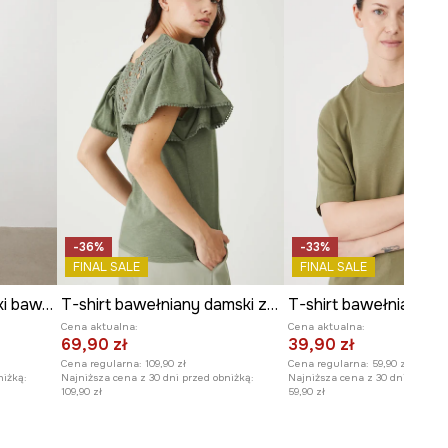
WYMIARY
Szerokość pod pachami
:
80 cm
Wymiary podane dla rozmiaru
:
S.
Modelka na zdjęciu ma 178 cm
wzrostu i ma na sobie rozmiar S.
Zobacz wymiary produktu
-36%
-33%
FINAL SALE
FINAL SALE
T-shirt oversize damski bawełniany z kolekcji Ilona Tambor x Medicine
T-shirt bawełniany damski z ozdobną aplikacją kolor zielony
Cena aktualna:
Cena aktualna:
69,90 zł
39,90 zł
Cena regularna:
109,90 zł
Cena regularna:
59,90 zł
niżką:
Najniższa cena z 30 dni przed obniżką:
Najniższa cena z 30 dni przed o
109,90 zł
59,90 zł