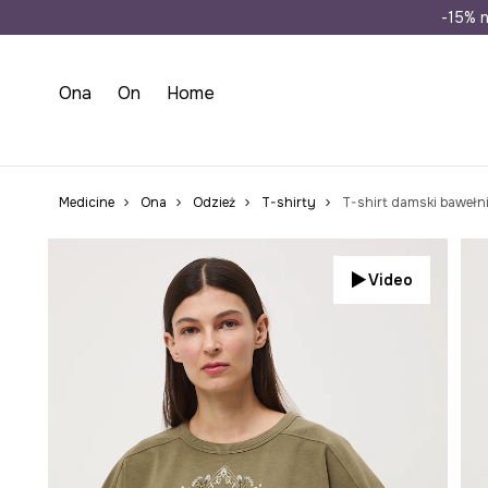
Wysyłka n
-15% n
Ona
On
Home
Medicine
Ona
Odzież
T-shirty
T-shirt damski bawełn
Video