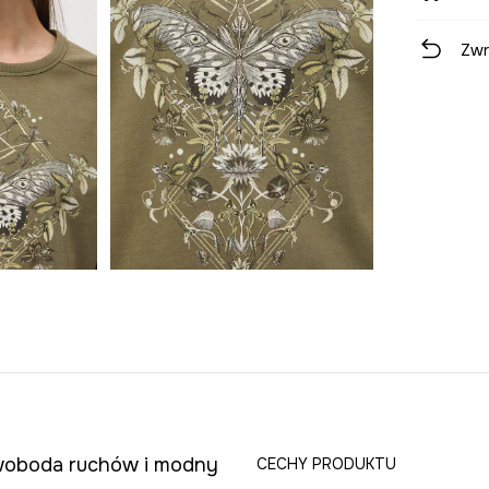
Zwr
 swoboda ruchów i modny
CECHY PRODUKTU