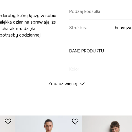
Rodzaj koszulki
rderoby, który łączy w sobie
miękka dzianina sprawiają, że
Struktura
heavywei
 charakteru dzięki
 potrzeby codziennej
DANE PRODUKTU
Kolor
Zobacz więcej
ID Produktu
RS26
śla miejski,
Producent
est miękka w dotyku i
ozwala na pełną