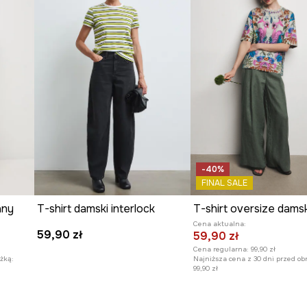
arakter i podnosi
 dodaje trwałości i
y wygląd.
nadaje koszulce
-40%
FINAL SALE
wzbogacający
any
T-shirt damski interlock
Cena aktualna:
59,90 zł
59,90 zł
Cena regularna:
99,90 zł
żką:
Najniższa cena z 30 dni przed ob
99,90 zł