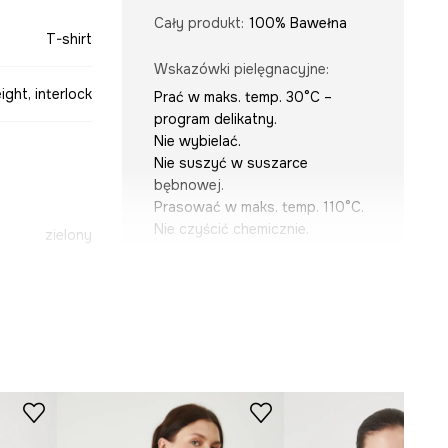
Cały produkt
:
100% Bawełna
T-shirt
Wskazówki pielęgnacyjne
:
ght, interlock
Prać w maks. temp. 30°C –
program delikatny.
Nie wybielać.
Nie suszyć w suszarce
bębnowej.
Prasować w maks. temp. 110°C.
Nie czyścić chemicznie.
zielony
-TSD503-91X
KRÓJ
Dekolt
:
okrągły
Krój
:
oversize
Rodzaj rękawa
:
kimono