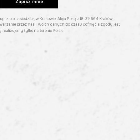
Zapisz mnie
z o.o. z siedzibą w Krakowie, Aleja Pokoju 18, 31-564 Kraków.
twarzanie przez nas Twoich danych do czasu cofnięcia zgody jest
 realizujemy tylko na terenie Polski.