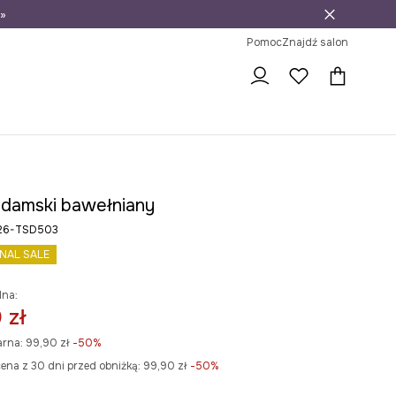
»
ni na zwrot
Pomoc
Znajdź salon
t damski bawełniany
S26-TSD503
INAL SALE
lna:
 zł
arna:
99,90 zł
-50%
ena z 30 dni przed obniżką:
99,90 zł
 -50%