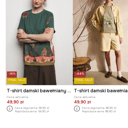
-16%
-44%
FINAL SALE
FINAL SALE
T-shirt damski bawełniany z elastanem z kolekcji Ilona Tambor x Medicine
Cena aktualna:
Cena aktualna:
49,90 zł
49,90 zł
Cena regularna:
99,90 zł
Cena regularna:
89,90 zł
Najniższa cena:
59,90 zł
Najniższa cena:
89,90 zł