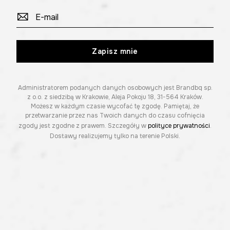
Zapisz mnie
Administratorem podanych danych osobowych jest Brandbq sp.
z o.o. z siedzibą w Krakowie, Aleja Pokoju 18, 31-564 Kraków.
Możesz w każdym czasie wycofać tę zgodę. Pamiętaj, że
przetwarzanie przez nas Twoich danych do czasu cofnięcia
zgody jest zgodne z prawem. Szczegóły w
polityce prywatności
.
Dostawy realizujemy tylko na terenie Polski.