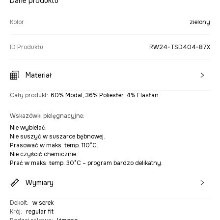
Dane produktu
Kolor
zielony
ID Produktu
RW24-TSD404-87X
Materiał
Cały produkt
:
60% Modal, 36% Poliester, 4% Elastan
Wskazówki pielęgnacyjne
:
Nie wybielać.
Nie suszyć w suszarce bębnowej.
Prasować w maks. temp. 110°C.
Nie czyścić chemicznie.
Prać w maks. temp. 30°C – program bardzo delikatny.
Wymiary
Dekolt
:
w serek
Krój
:
regular fit