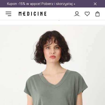
Kupon -15% w appce! Pobierz i skorzystaj »
Darmowa dostawa do salonów
Medicine
Ona
Odzież
T-shirty
T-shirt basic damski z mod