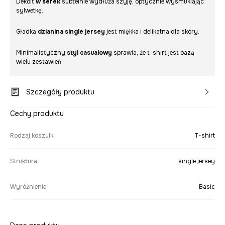
Dekolt
w serek
subtelnie wydłuża szyję, optycznie wysmuklając
sylwetkę.
Gładka
dzianina single jersey
jest miękka i delikatna dla skóry.
Minimalistyczny
styl casualowy
sprawia, że t-shirt jest bazą
wielu zestawień.
Szczegóły produktu
Cechy produktu
Rodzaj koszulki
T-shirt
Struktura
single jersey
Wyróżnienie
Basic