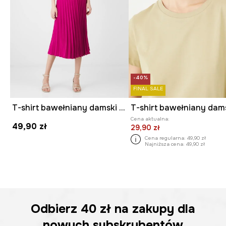
-40%
FINAL SALE
T-shirt bawełniany damski z elastanem gładki
Cena aktualna:
49,90 zł
29,90 zł
Cena regularna:
49,90 zł
Najniższa cena:
49,90 zł
Odbierz
40 zł
na zakupy dla
nowych subskrybentów