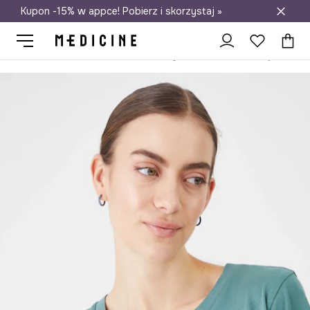
Kupon -15% w appce! Pobierz i skorzystaj »
Darmowa dostawa do salonów
Medicine
Ona
Odzież
T-shirty