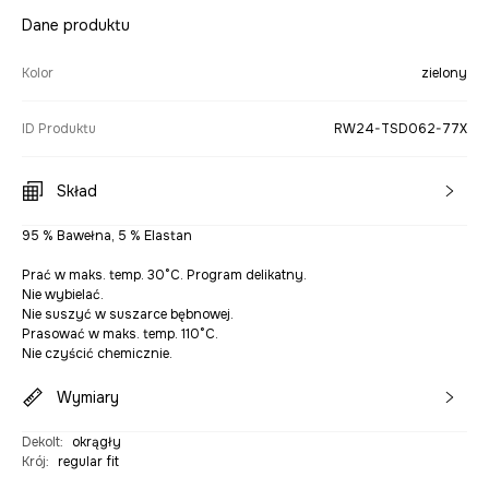
Dane produktu
Kolor
zielony
ID Produktu
RW24-TSD062-77X
Skład
95 % Bawełna, 5 % Elastan
Prać w maks. temp. 30°C. Program delikatny.
Nie wybielać.
Nie suszyć w suszarce bębnowej.
Prasować w maks. temp. 110°C.
Nie czyścić chemicznie.
Wymiary
Dekolt
:
okrągły
Krój
:
regular fit