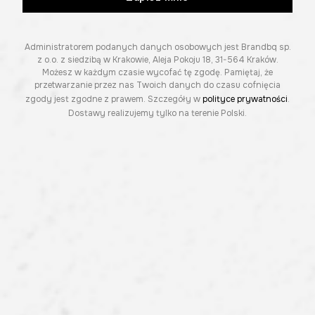
Administratorem podanych danych osobowych jest Brandbq sp.
z o.o. z siedzibą w Krakowie, Aleja Pokoju 18, 31-564 Kraków.
Możesz w każdym czasie wycofać tę zgodę. Pamiętaj, że
przetwarzanie przez nas Twoich danych do czasu cofnięcia
zgody jest zgodne z prawem. Szczegóły w
polityce prywatności
.
Dostawy realizujemy tylko na terenie Polski.