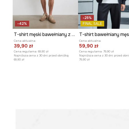
- Nadruk z motywem zwierzęcym.
- Długość: 74 cm.
- Szerokość pod pachami: 57,2 cm.
-25%
- Wymiary podane dla rozmiaru: L.
-42%
FINAL SALE
T-shirt męski bawełniany z nadrukiem
Cena aktualna:
Cena aktualna:
39,90 zł
59,90 zł
Cena regularna:
69,90 zł
Cena regularna:
79,90 zł
Najniższa cena z 30 dni przed obniżką:
Najniższa cena z 30 dni przed obni
69,90 zł
79,90 zł