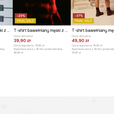
-20%
-37%
FINAL SALE
FINAL SALE
T-shirt bawełniany męski z elastanem z kolekcji Narodowy Instytut Fryderyka Chopina x Medicine
T-shirt bawełniany męski z kolekcji Valentine’s Day
Cena aktualna:
Cena aktualna:
39,90 zł
49,90 zł
Cena regularna:
79,90 zł
Cena regularna:
79,90 zł
żką:
Najniższa cena z 30 dni przed obniżką:
Najniższa cena z 30 dni przed ob
49,90 zł
79,90 zł