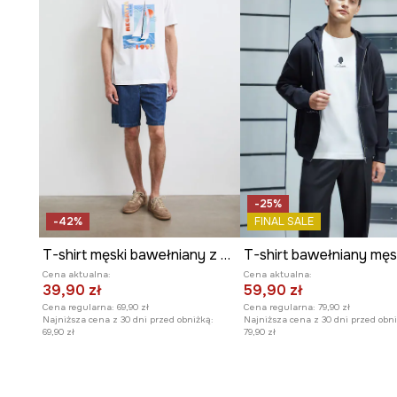
-25%
-42%
FINAL SALE
T-shirt męski bawełniany z nadrukiem
Cena aktualna:
Cena aktualna:
39,90 zł
59,90 zł
Cena regularna:
69,90 zł
Cena regularna:
79,90 zł
Najniższa cena z 30 dni przed obniżką:
Najniższa cena z 30 dni przed obni
69,90 zł
79,90 zł