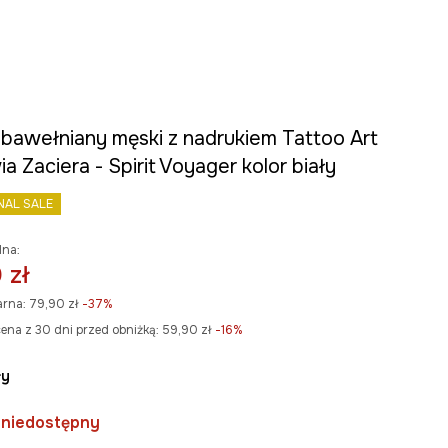
 bawełniany męski z nadrukiem Tattoo Art
ia Zaciera - Spirit Voyager kolor biały
NAL SALE
lna:
 zł
arna:
79,90 zł
-37%
ena z 30 dni przed obniżką:
59,90 zł
 -16%
ły
 niedostępny