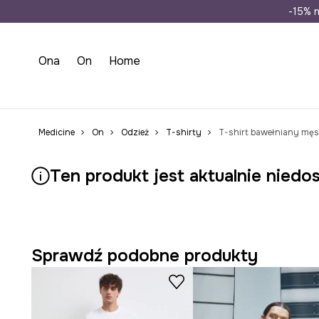
Wysyłka n
-15% n
Ona
On
Home
Medicine
On
Odzież
T-shirty
Ten produkt jest aktualnie niedo
Sprawdź podobne produkty