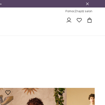
»
ni na zwrot
Pomoc
Znajdź salon