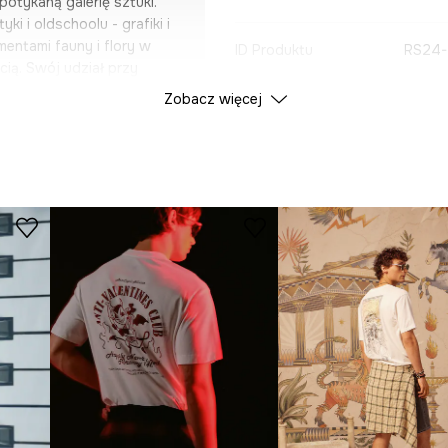
potykaną galerię sztuki.
i i oldschoolu - grafiki i
mentami fauny i flory w
ID Produktu
RS24
ią. Swój udział przy
zy stworzyli
Zobacz więcej
od artystów. Przenieś się
ywistości grają główną
tylu oldschool/newschool
rmą. Zaczęłam dziarać 10
alnie spełniam się w mojej
e: wszechświat, dusze,
enia, odważna paleta
 plakaty i organiczne