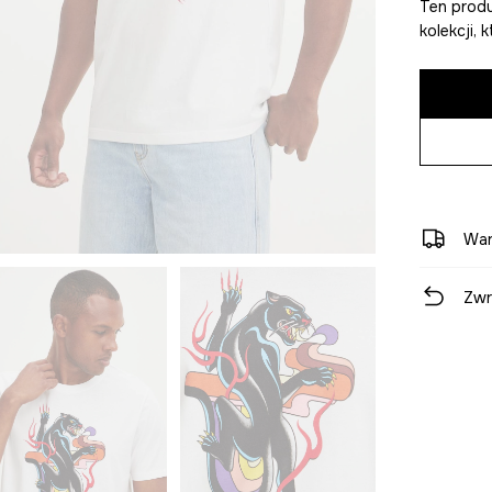
Ten produ
kolekcji,
War
Zwr