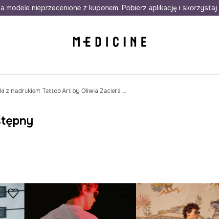
awet w 24h
a modele nieprzecenione z kuponem. Pobierz aplikację i skorzystaj 
Darmowa dostawa do salonów
30 d
T-shirt bawełniany męski z nadrukiem Tattoo Art by Oliwia Zaciera - Spirit Voyager kolor biały
stępny