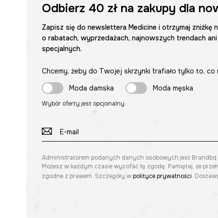
Odbierz
40 zł
na zakupy dla no
Zapisz się do newslettera Medicine i otrzymaj zniżkę 
o rabatach, wyprzedażach, najnowszych trendach ani
specjalnych.
Chcemy, żeby do Twojej skrzynki trafiało tylko to, co 
Moda damska
Moda męska
Wybór oferty jest opcjonalny
Administratorem podanych danych osobowych jest Brandbq sp. 
Możesz w każdym czasie wycofać tę zgodę. Pamiętaj, że prze
zgodne z prawem. Szczegóły w
polityce prywatności
. Dostawy