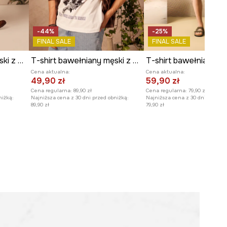
-44%
-25%
FINAL SALE
FINAL SALE
T-shirt bawełniany męski z kolekcji Lands of Legends – Avalon
T-shirt bawełniany męski z kolekcji Lands of Legends – Asgard
Cena aktualna:
Cena aktualna:
49,90 zł
59,90 zł
Cena regularna:
89,90 zł
Cena regularna:
79,90 zł
niżką:
Najniższa cena z 30 dni przed obniżką:
Najniższa cena z 30 dni przed o
89,90 zł
79,90 zł