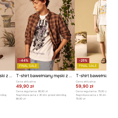
-44%
-25%
FINAL SALE
FINAL SALE
T-shirt bawełniany męski z kolekcji Lands of Legends – Avalon
T-shirt bawełniany męski z kolekcji Lands of Legends – Asgard
Cena aktualna:
Cena aktualna:
49,90 zł
59,90 zł
Cena regularna:
89,90 zł
Cena regularna:
79,90 zł
niżką:
Najniższa cena z 30 dni przed obniżką:
Najniższa cena z 30 dni przed o
89,90 zł
79,90 zł