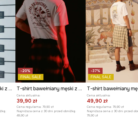
-20%
-37%
FINAL SALE
FINAL SALE
T-shirt bawełniany męski z elastanem z kolekcji Narodowy Instytut Fryderyka Chopina x Medicine
T-shirt bawełniany męski z kolekcji Valentine’s Day
Cena aktualna:
Cena aktualna:
39,90 zł
49,90 zł
Cena regularna:
79,90 zł
Cena regularna:
79,90 zł
żką:
Najniższa cena z 30 dni przed obniżką:
Najniższa cena z 30 dni przed ob
49,90 zł
79,90 zł