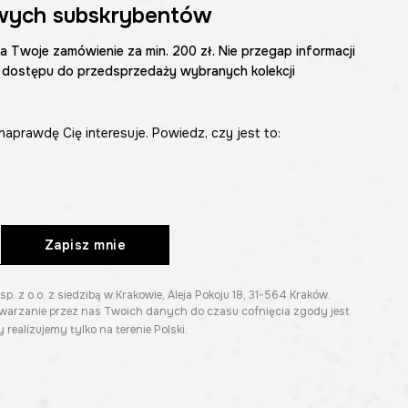
wych subskrybentów
na Twoje zamówienie za min. 200 zł. Nie przegap informacji
 dostępu do przedsprzedaży wybranych kolekcji
naprawdę Cię interesuje. Powiedz, czy jest to:
Zapisz mnie
z o.o. z siedzibą w Krakowie, Aleja Pokoju 18, 31-564 Kraków.
twarzanie przez nas Twoich danych do czasu cofnięcia zgody jest
 realizujemy tylko na terenie Polski.