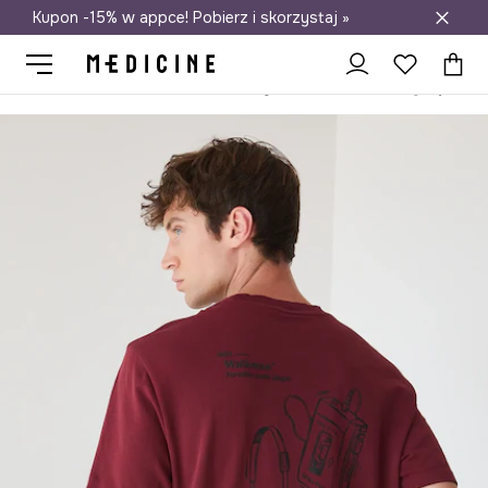
Kupon -15% w appce! Pobierz i skorzystaj »
Darmowa dostawa do salonów
Medicine
On
Odzież
T-shirty