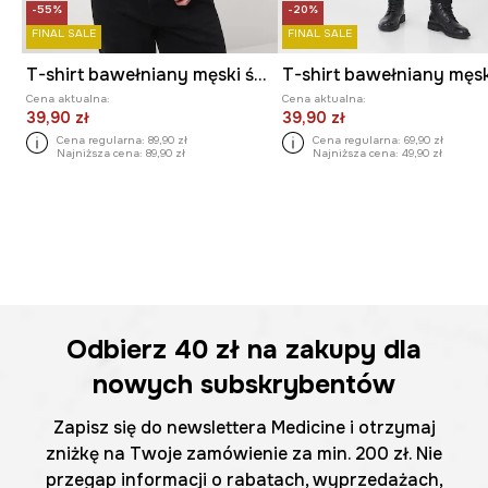
-55%
-20%
FINAL SALE
FINAL SALE
T-shirt bawełniany męski świąteczny
Cena aktualna:
Cena aktualna:
39,90 zł
39,90 zł
Cena regularna:
89,90 zł
Cena regularna:
69,90 zł
Najniższa cena:
89,90 zł
Najniższa cena:
49,90 zł
Odbierz
40 zł
na zakupy dla
nowych subskrybentów
Zapisz się do newslettera Medicine i otrzymaj
zniżkę na Twoje zamówienie za min. 200 zł. Nie
przegap informacji o rabatach, wyprzedażach,