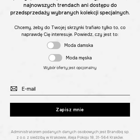
najnowszych trendach ani dostępu do
przedsprzedaży wybranych kolekcji specjalnych.
Chcemy, żeby do Twojej skrzynki trafiało tylko to, co
naprawdę Cię interesuje. Powiedz, czy jest to:
Moda damska
Moda męska
Wybór oferty jest opcjonalny
Zapisz mnie
Administratorem podanych danych osobowych jest Brandbq sp.
z o.o. z siedzibą w Krakowie, Aleja Pokoju 18, 31-564 Kraków.