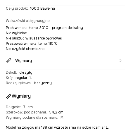
Cały produkt
:
100% Bawełna
Wskazówki pielęgnacyjne
:
Prać w maks. temp. 30°C – program delikatny.
Nie wybielać.
Nie suszyć w suszarce bębnowej.
Prasować w maks. temp. 110°C.
Nie czyścić chemicznie.
Wymiary
Dekolt
:
okrągły
Krój
:
regular fit
Rodzaj rękawa
:
klasyczny
Wymiary
Długość
:
71 cm
Szerokość pod pachami
:
54,2 cm
Wymiary podane dla rozmiaru
:
M.
Model na zdjęciu ma 188 cm wzrostu i ma na sobie rozmiar L.