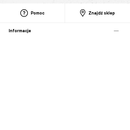
Pomoc
Znajdź sklep
Informacje
O nas
Nasze salony
Aplikacja mobilna
Zasady prezentowania towarów
Projekt Murale
Blog
Cooperation
Zgłaszanie naruszeń (whistleblowing)