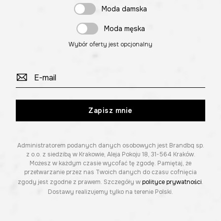
Moda damska
Moda męska
Wybór oferty jest opcjonalny
Zapisz mnie
Administratorem podanych danych osobowych jest Brandbq sp.
z o.o. z siedzibą w Krakowie, Aleja Pokoju 18, 31-564 Kraków.
Możesz w każdym czasie wycofać tę zgodę. Pamiętaj, że
przetwarzanie przez nas Twoich danych do czasu cofnięcia
zgody jest zgodne z prawem. Szczegóły w
polityce prywatności
.
Dostawy realizujemy tylko na terenie Polski.