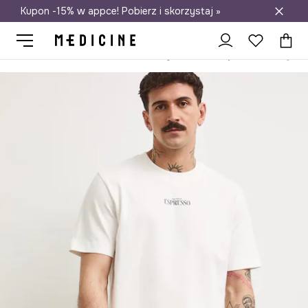
Kupon -15% w appce! Pobierz i skorzystaj »
Darmowa dostawa do salonów
Medicine
On
Odzież
T-shirty