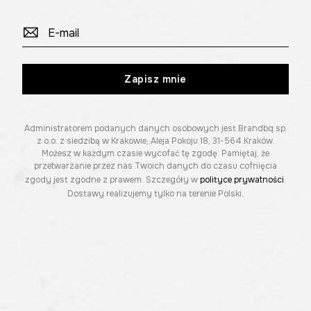
Zapisz mnie
Administratorem podanych danych osobowych jest Brandbq sp.
z o.o. z siedzibą w Krakowie, Aleja Pokoju 18, 31-564 Kraków.
Możesz w każdym czasie wycofać tę zgodę. Pamiętaj, że
przetwarzanie przez nas Twoich danych do czasu cofnięcia
zgody jest zgodne z prawem. Szczegóły w
polityce prywatności
.
Dostawy realizujemy tylko na terenie Polski.