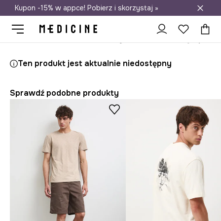
Kupon -15% w appce! Pobierz i skorzystaj »
Darmowa dostawa do salonów
Medicine
On
Odzież
T-shirty
Ten produkt jest aktualnie niedostępny
Sprawdź podobne produkty