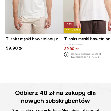
-50%
FINAL SALE
T-shirt męski bawełniany z elastanem z nadrukiem
Cena aktualna:
59,90 zł
39,90 zł
Cena regularna:
79,90 zł
Najniższa cena:
79,90 zł
Odbierz
40 zł
na zakupy dla
nowych subskrybentów
Zapisz się do newslettera Medicine i otrzymaj