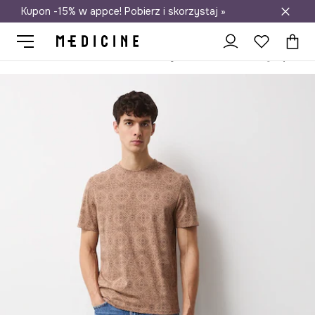
Kupon -15% w appce! Pobierz i skorzystaj »
Darmowa dostawa do salonów
Medicine
On
Odzież
T-shirty