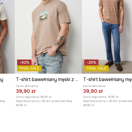
y sokratejskiej
wdy.
-42%
-20%
FINAL SALE
FINAL SALE
ny
T-shirt bawełniany męski z okazji Dnia Kota
Cena aktualna:
Cena aktualna:
39,90 zł
39,90 zł
Cena regularna:
69,90 zł
Cena regularna:
79,90 zł
żką:
Najniższa cena z 30 dni przed obniżką:
Najniższa cena z 30 dni przed ob
69,90 zł
49,90 zł