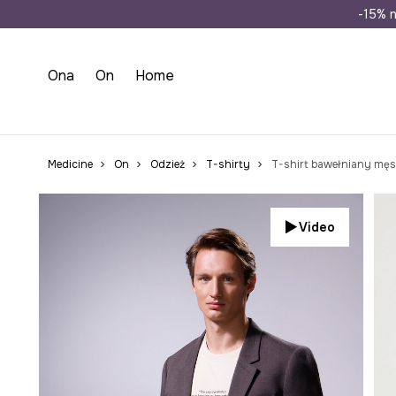
Wysyłka n
-15% n
Ona
On
Home
Medicine
On
Odzież
T-shirty
Video