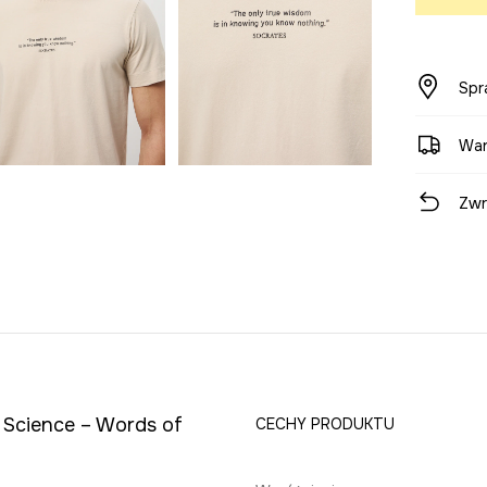
Spr
War
Zwr
i Science – Words of
CECHY PRODUKTU