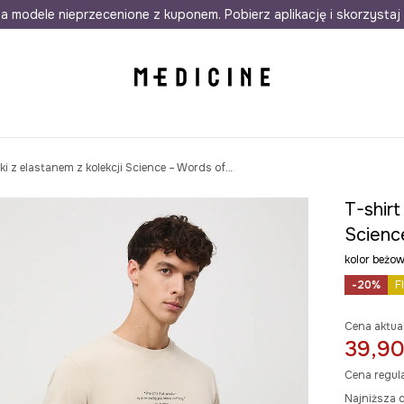
awet w 24h
a modele nieprzecenione z kuponem. Pobierz aplikację i skorzystaj 
Darmowa dostawa do salonów
30 d
T-shirt bawełniany męski z elastanem z kolekcji Science – Words of Wisdom
T-shirt
Scienc
kolor beż
-20%
F
Cena aktua
39,90
Cena regul
Najniższa c