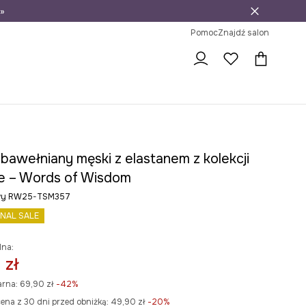
»
ni na zwrot
Pomoc
Znajdź salon
 bawełniany męski z elastanem z kolekcji
e – Words of Wisdom
owy RW25-TSM357
INAL SALE
lna:
 zł
arna:
69,90 zł
-42%
ena z 30 dni przed obniżką:
49,90 zł
 -20%