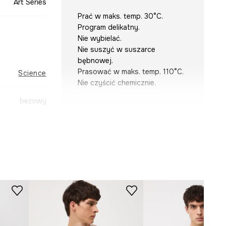
Art Series
Prać w maks. temp. 30°C.
Program delikatny.
Nie wybielać.
Nie suszyć w suszarce
bębnowej.
Prasować w maks. temp. 110°C.
Science
Nie czyścić chemicznie.
beżowy
KRÓJ
-TSM357-02X
Dekolt
:
okrągły
Krój
:
slim fit