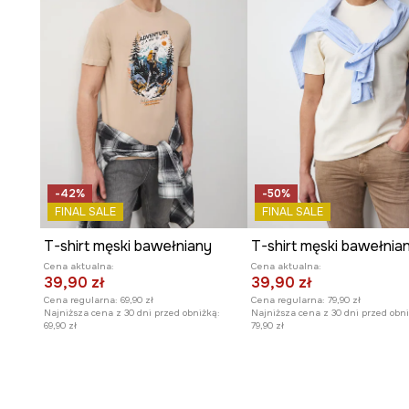
Nadruk inspirowany postacią Sokratesa – twórcy metod
polegającej na zadawaniu pytań w celu dojścia do pra
- Fason slim.
- Krótki rękaw.
- Okrągły, prążkowany dekolt.
- Model z nadrukiem na piersi.
- Długość: 69,5 cm.
- Szerokość w klatce piersiowej: 50,5 cm.
- Wymiary podane dla rozmiaru: M.
-42%
-50%
FINAL SALE
FINAL SALE
T-shirt męski bawełniany
T-shirt męski bawełnia
Cena aktualna:
Cena aktualna:
39,90 zł
39,90 zł
Cena regularna:
69,90 zł
Cena regularna:
79,90 zł
Najniższa cena z 30 dni przed obniżką:
Najniższa cena z 30 dni przed obni
69,90 zł
79,90 zł