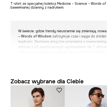
T-shirt ze specjalnej kolekcji Medicine – Science – Words 
bawełnianej dzianiny z nadrukiem.
W świecie, gdzie trendy nieustannie się zmieniają, nowa
– Words of Wisdom
zatrzymuje czas i sięga do źróde
mądrości. Zestawia antyczne przesłania z nowoczesną 
wieków z ich współczesnym wydźwiękiem. Na T-shirtach
znalazły się sentencje największych myślicieli: Sokrates
Pitagorasa czy Heraklita – słowa, które przetrwały tysi
aktualne. Cytaty filozofów nie muszą walczyć o uwagę, 
przesłaniem. Przeciwnie – oddają mu przestrzeń lub pog
się częścią dyskusji o życiu, prawdzie i pięknie, dają m
chwili kontemplacji odpowiednią stylizacją i zamanife
Zobacz wybrane dla Ciebie
przekonań.
Oryginalnym dodatkiem do produktów z kolekcji są ded
których znalazły się informacje o wielkich filozofach, n