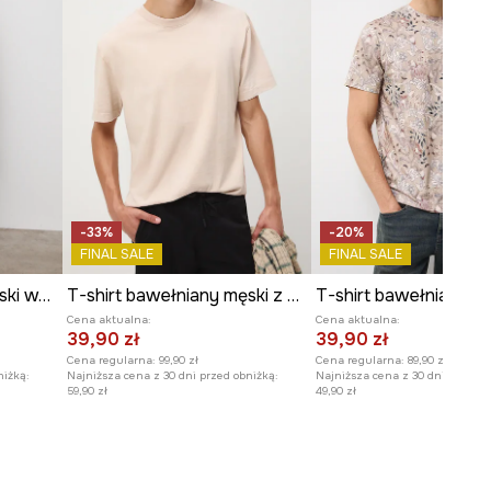
-33%
-20%
FINAL SALE
FINAL SALE
T-shirt bawełniany męski wzorzysty
T-shirt bawełniany męski z efektem sprania
Cena aktualna:
Cena aktualna:
39,90 zł
39,90 zł
Cena regularna:
99,90 zł
Cena regularna:
89,90 zł
niżką:
Najniższa cena z 30 dni przed obniżką:
Najniższa cena z 30 dni przed o
59,90 zł
49,90 zł