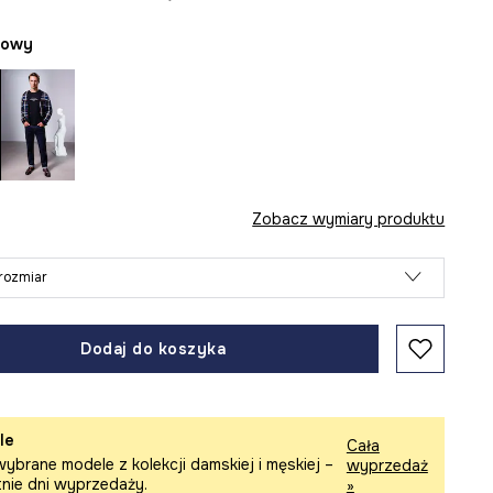
żowy
Zobacz wymiary produktu
rozmiar
Dodaj do koszyka
le
Cała
ybrane modele z kolekcji damskiej i męskiej –
wyprzedaż
tnie dni wyprzedaży.
»