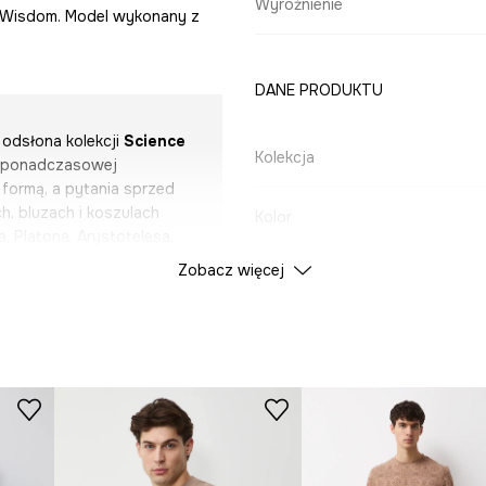
Wyróżnienie
of Wisdom. Model wykonany z
DANE PRODUKTU
 odsłona kolekcji
Science
Kolekcja
ł ponadczasowej
formą, a pytania sprzed
, bluzach i koszulach
Kolor
a, Platona, Arystotelesa,
ąclecia i wciąż pozostają
Zobacz więcej
ID Produktu
RW25
a printy nie konkurują z
łębiają przekaz, a stając
ożliwość uzupełnienia
Producent
stowania własnych
ykowane metki, na
aukowcach i myślicielach.