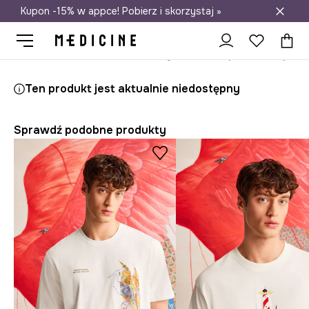
Kupon -15% w appce! Pobierz i skorzystaj »
Darmowa dostawa do salonów
Medicine
On
Odzież
T-shirty
T-shirt męski interlock gładki
Ten produkt jest aktualnie niedostępny
Sprawdź podobne produkty