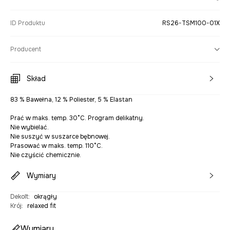
ID Produktu
RS26-TSM100-01X
Producent
Skład
83 % Bawełna, 12 % Poliester, 5 % Elastan
Prać w maks. temp. 30°C. Program delikatny.
Nie wybielać.
Nie suszyć w suszarce bębnowej.
Prasować w maks. temp. 110°C.
Nie czyścić chemicznie.
Wymiary
Dekolt
:
okrągły
Krój
:
relaxed fit
Wymiary