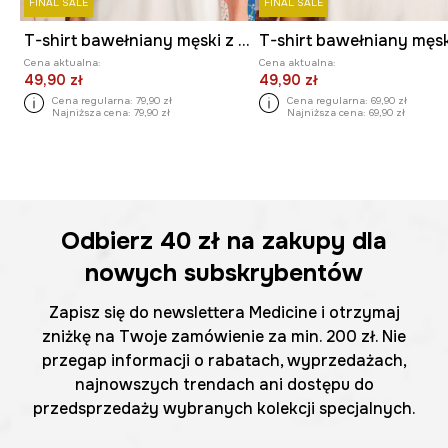
FINAL SALE
FINAL SALE
T-shirt bawełniany męski z elastanem z kolekcji El Gato Chimney x Medicine kolor beżowy
Cena aktualna:
Cena aktualna:
49,90 zł
49,90 zł
Cena regularna:
79,90 zł
Cena regularna:
69,90 zł
Najniższa cena:
79,90 zł
Najniższa cena:
69,90 zł
Odbierz
40 zł
na zakupy dla
nowych subskrybentów
Zapisz się do newslettera Medicine i otrzymaj
zniżkę na Twoje zamówienie za min. 200 zł. Nie
przegap informacji o rabatach, wyprzedażach,
najnowszych trendach ani dostępu do
przedsprzedaży wybranych kolekcji specjalnych.