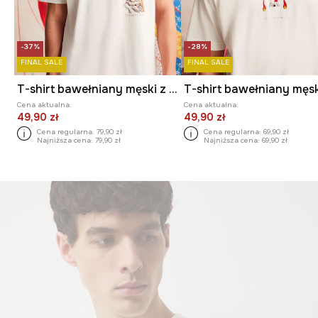
-37%
-28%
FINAL SALE
FINAL SALE
T-shirt bawełniany męski z elastanem z kolekcji El Gato Chimney x Medicine kolor beżowy
Cena aktualna:
Cena aktualna:
49,90 zł
49,90 zł
Cena regularna:
79,90 zł
Cena regularna:
69,90 zł
Najniższa cena:
79,90 zł
Najniższa cena:
69,90 zł