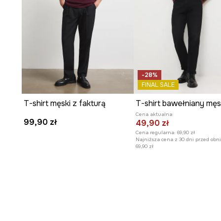
-28%
FINAL SALE
T-shirt męski z fakturą
Cena aktualna:
99,90 zł
49,90 zł
Cena regularna:
69,90 zł
Najniższa cena z 30 dni przed obni
69,90 zł