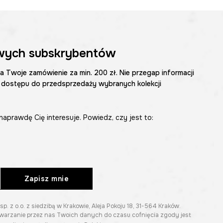
wych subskrybentów
na Twoje zamówienie za min. 200 zł. Nie przegap informacji
 dostępu do przedsprzedaży wybranych kolekcji
naprawdę Cię interesuje. Powiedz, czy jest to:
Zapisz mnie
z o.o. z siedzibą w Krakowie, Aleja Pokoju 18, 31-564 Kraków.
twarzanie przez nas Twoich danych do czasu cofnięcia zgody jest