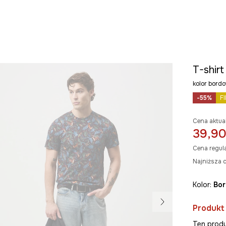
T-shir
kolor bor
-55%
F
Cena aktua
39,90
Cena regul
Najniższa c
Kolor:
bo
Produkt
Ten produ