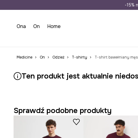
Wysyłka n
-15% n
Ona
On
Home
Medicine
On
Odzież
T-shirty
T-shirt bawełniany męs
Ten produkt jest aktualnie niedo
Sprawdź podobne produkty