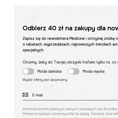
Odbierz
40 zł
na zakupy dla no
Zapisz się do newslettera Medicine i otrzymaj zniżkę 
o rabatach, wyprzedażach, najnowszych trendach ani
specjalnych.
Chcemy, żeby do Twojej skrzynki trafiało tylko to, co 
Moda damska
Moda męska
Wybór oferty jest opcjonalny
Administratorem podanych danych osobowych jest Brandbq sp. 
Możesz w każdym czasie wycofać tę zgodę. Pamiętaj, że prze