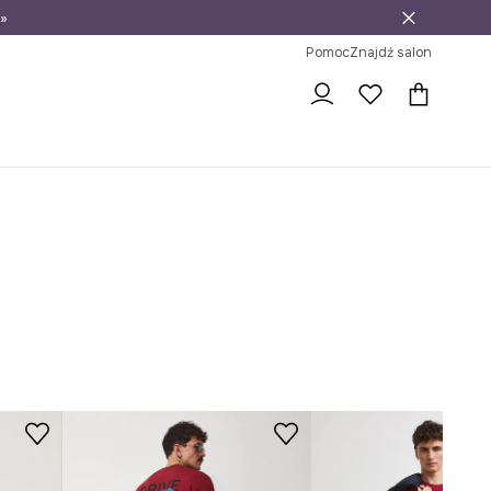
»
ni na zwrot
Pomoc
Znajdź salon