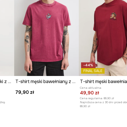
-44%
FINAL SALE
T-shirt bawełniany męski z elastanem z nadrukiem
T-shirt męski bawełniany z haftem
Cena aktualna:
79,90 zł
49,90 zł
Cena regularna:
89,90 zł
żką:
Najniższa cena z 30 dni przed ob
89,90 zł