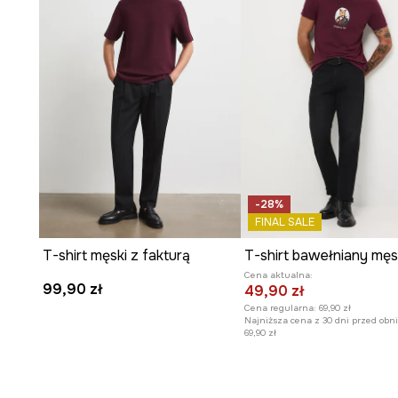
-28%
FINAL SALE
T-shirt męski z fakturą
Cena aktualna:
99,90 zł
49,90 zł
Cena regularna:
69,90 zł
Najniższa cena z 30 dni przed obni
69,90 zł