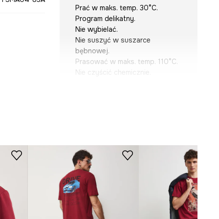
Prać w maks. temp. 30°C.
Program delikatny.
Nie wybielać.
Nie suszyć w suszarce
bębnowej.
Prasować w maks. temp. 110°C.
Nie czyścić chemicznie.
KRÓJ
Dekolt
:
okrągły
Krój
:
slim fit
WYMIARY
Zobacz wymiary produktu