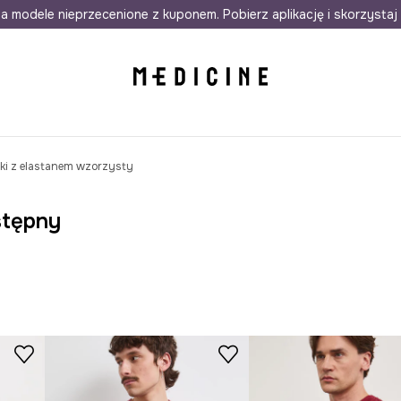
awet w 24h
a modele nieprzecenione z kuponem. Pobierz aplikację i skorzystaj 
Darmowa dostawa do salonów
30 d
ki z elastanem wzorzysty
stępny