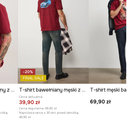
-20%
FINAL SALE
T-shirt męski bawełniany z nadrukiem
T-shirt bawełniany męski z nadrukami
Cena aktualna:
69,90 zł
39,90 zł
Cena regularna:
69,90 zł
niżką:
Najniższa cena z 30 dni przed obniżką:
49,90 zł