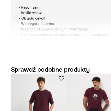
- Fason slim.
- Krótki rękaw.
- Okrągły dekolt.
- Wzorzysta dzianina.
- Wzór z motywem roślinnym i zwierzęcym.
- Rozmieszczenie wzoru może różnić się na każdej sztu
- Długość: 71 cm.
- Szerokość w klatce piersiowej: 50,5 cm.
- Wymiary podane dla rozmiaru: M.
Sprawdź podobne produkty