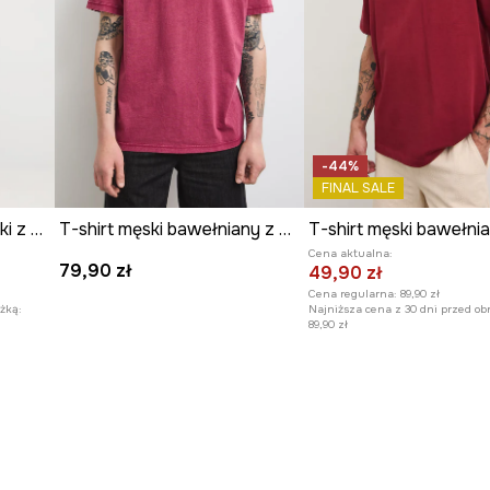
-44%
FINAL SALE
T-shirt bawełniany męski z elastanem z nadrukiem
T-shirt męski bawełniany z haftem
Cena aktualna:
79,90 zł
49,90 zł
Cena regularna:
89,90 zł
żką:
Najniższa cena z 30 dni przed ob
89,90 zł