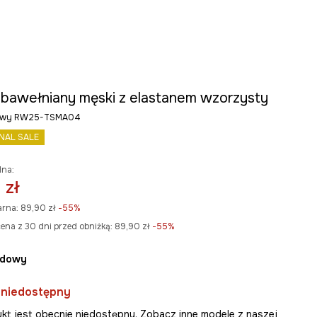
t bawełniany męski z elastanem wzorzysty
dowy RW25-TSMA04
INAL SALE
lna:
 zł
arna:
89,90 zł
-55%
ena z 30 dni przed obniżką:
89,90 zł
 -55%
rdowy
 niedostępny
kt jest obecnie niedostępny. Zobacz inne modele z naszej