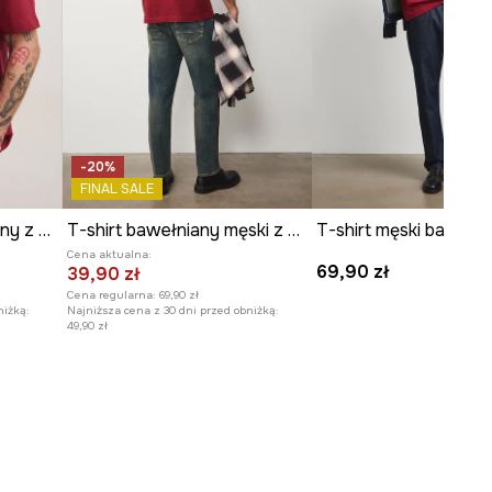
-20%
FINAL SALE
T-shirt męski bawełniany z nadrukiem
T-shirt bawełniany męski z nadrukami
Cena aktualna:
69,90 zł
39,90 zł
Cena regularna:
69,90 zł
niżką:
Najniższa cena z 30 dni przed obniżką:
49,90 zł