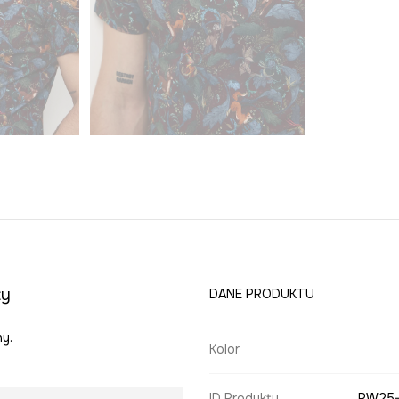
ty
DANE PRODUKTU
ny.
Kolor
ID Produktu
RW25-