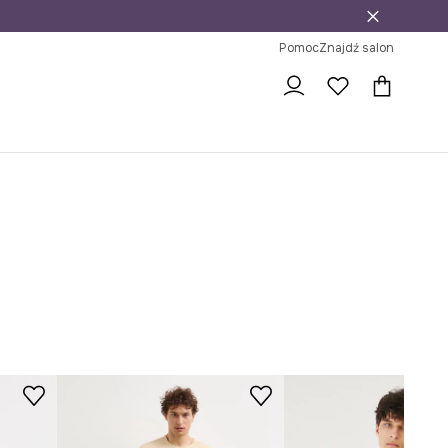
j
ni na zwrot
Pomoc
Znajdź salon