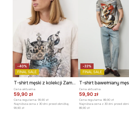
-40%
-33%
FINAL SALE
FINAL SALE
T-shirt męski z kolekcji Zamek Królewski na Wawelu x Medicine
Cena aktualna:
Cena aktualna:
59,90 zł
59,90 zł
Cena regularna:
99,90 zł
Cena regularna:
89,90 zł
Najniższa cena z 30 dni przed obniżką:
Najniższa cena z 30 dni przed obni
99,90 zł
89,90 zł