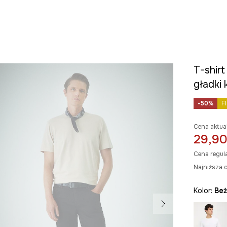
T-shir
gładki
-50%
F
Cena aktua
29,90
Cena regul
Najniższa c
Kolor:
be