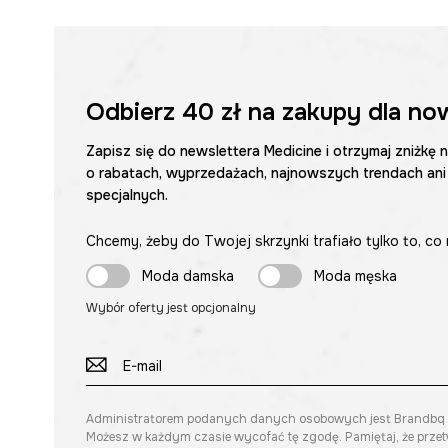
Odbierz
40 zł
na zakupy dla no
Zapisz się do newslettera Medicine i otrzymaj zniżkę 
o rabatach, wyprzedażach, najnowszych trendach ani
specjalnych.
Chcemy, żeby do Twojej skrzynki trafiało tylko to, co 
Moda damska
Moda męska
Wybór oferty jest opcjonalny
Administratorem podanych danych osobowych jest Brandbq sp. 
Możesz w każdym czasie wycofać tę zgodę. Pamiętaj, że prze