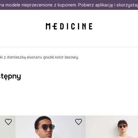
awet w 24h
na modele nieprzecenione z kuponem. Pobierz aplikację i skorzysta
Darmowa dostawa do salonów
30 d
i z domieszką elastanu gładki kolor beżowy
stępny