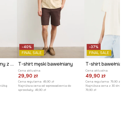
-40%
-37%
FINAL SALE
FINAL SALE
T-shirt męski bawełniany z elastanem
T-shirt męski bawełniany
Cena aktualna:
Cena aktualna:
29,90 zł
49,90 zł
Cena regularna:
49,90 zł
Cena regularna:
79,90 zł
niżką:
Najniższa cena od wprowadzenia do
Najniższa cena z 30 dni przed o
sprzedaży:
49,90 zł
79,90 zł