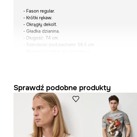
- Fason regular.
- Krótki rękaw.
- Okrągły dekolt.
- Gładka dzianina.
- Długość: 74 cm.
- Szerokość pod pachami: 56,5 cm.
- Wymiary podane dla rozmiaru: L.
Sprawdź podobne produkty