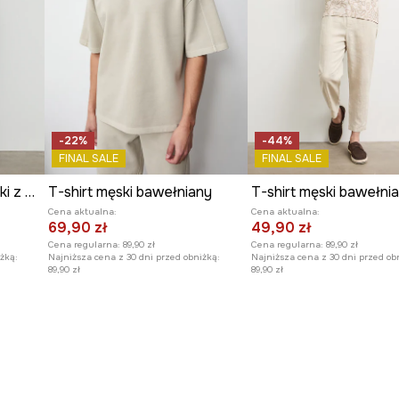
-22%
-44%
FINAL SALE
FINAL SALE
T-shirt bawełniany męski z elastanem z okazji Dnia Kota
T-shirt męski bawełniany
Cena aktualna:
Cena aktualna:
69,90 zł
49,90 zł
Cena regularna:
89,90 zł
Cena regularna:
89,90 zł
żką:
Najniższa cena z 30 dni przed obniżką:
Najniższa cena z 30 dni przed ob
89,90 zł
89,90 zł