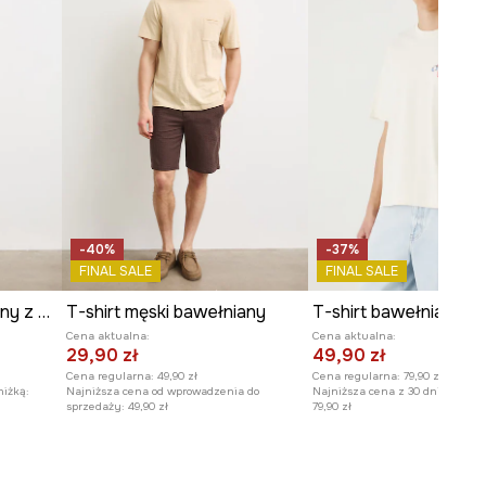
-40%
-37%
FINAL SALE
FINAL SALE
T-shirt męski bawełniany z elastanem
T-shirt męski bawełniany
Cena aktualna:
Cena aktualna:
29,90 zł
49,90 zł
Cena regularna:
49,90 zł
Cena regularna:
79,90 zł
niżką:
Najniższa cena od wprowadzenia do
Najniższa cena z 30 dni przed o
sprzedaży:
49,90 zł
79,90 zł