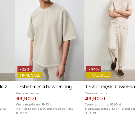
-22%
-44%
FINAL SALE
FINAL SALE
T-shirt bawełniany męski z elastanem z okazji Dnia Kota
T-shirt męski bawełniany
Cena aktualna:
Cena aktualna:
69,90 zł
49,90 zł
Cena regularna:
89,90 zł
Cena regularna:
89,90 zł
żką:
Najniższa cena z 30 dni przed obniżką:
Najniższa cena z 30 dni przed ob
89,90 zł
89,90 zł