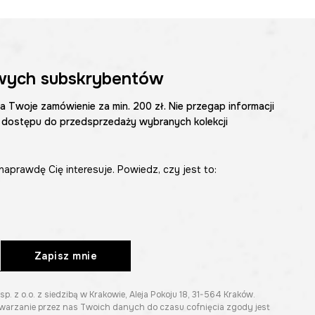
wych subskrybentów
na Twoje zamówienie za min. 200 zł. Nie przegap informacji
 dostępu do przedsprzedaży wybranych kolekcji
naprawdę Cię interesuje. Powiedz, czy jest to:
Zapisz mnie
z o.o. z siedzibą w Krakowie, Aleja Pokoju 18, 31-564 Kraków.
twarzanie przez nas Twoich danych do czasu cofnięcia zgody jest