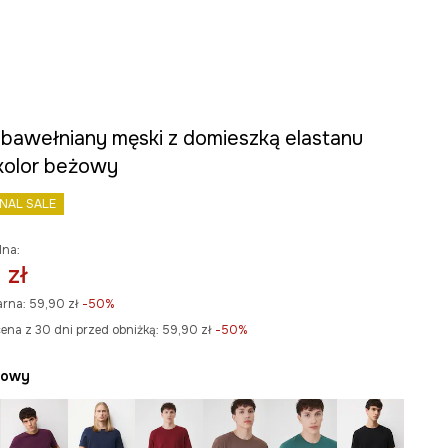
t bawełniany męski z domieszką elastanu
 kolor beżowy
INAL SALE
lna:
 zł
arna:
59,90 zł
-50%
ena z 30 dni przed obniżką:
59,90 zł
 -50%
żowy