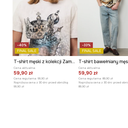
-40%
-33%
FINAL SALE
FINAL SALE
T-shirt męski z kolekcji Zamek Królewski na Wawelu x Medicine
Cena aktualna:
Cena aktualna:
59,90 zł
59,90 zł
Cena regularna:
99,90 zł
Cena regularna:
89,90 zł
Najniższa cena z 30 dni przed obniżką:
Najniższa cena z 30 dni przed obni
99,90 zł
89,90 zł