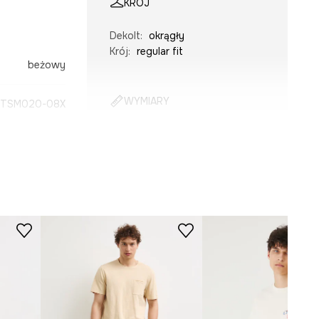
KRÓJ
Dekolt
:
okrągły
Krój
:
regular fit
beżowy
WYMIARY
TSM020-08X
Zobacz wymiary produktu