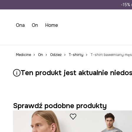
Wysyłka n
-15% 
Ona
On
Home
Medicine
On
Odzież
T-shirty
T-shirt bawełniany męsk
Ten produkt jest aktualnie niedo
Sprawdź podobne produkty