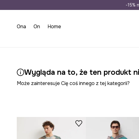
Wysyłka n
-15% n
Ona
On
Home
Wygląda na to, że ten produkt ni
Może zainteresuje Cię coś innego z tej kategorii?