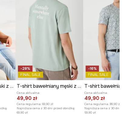
-28%
-16%
FINAL SALE
FINAL SALE
T-shirt bawełniany męski z elastanem z kolekcji El Gato Chimney x Medicine kolor turkusowy
T-shirt bawełniany męski z nadrukiem i haftem kolor turkusowy
Cena aktualna:
Cena aktualna:
49,90 zł
49,90 zł
Cena regularna:
69,90 zł
Cena regularna:
89,90 zł
iżką:
Najniższa cena z 30 dni przed obniżką:
Najniższa cena z 30 dni przed obn
69,90 zł
59,90 zł