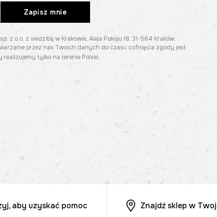
Zapisz mnie
z o.o. z siedzibą w Krakowie, Aleja Pokoju 18, 31-564 Kraków.
twarzanie przez nas Twoich danych do czasu cofnięcia zgody jest
 realizujemy tylko na terenie Polski.
zyj, aby uzyskać pomoc
Znajdź sklep w Twoj