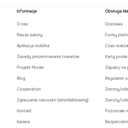
Informacje
Obsługa kli
O nas
Dostawa
Nasze salony
Formy płatn
Aplikacja mobilna
Czas realiz
Zasady prezentowania towarów
Karty poda
Projekt Murale
Zapakuj na 
Blog
Regulamin s
Cooperation
Zwroty/ods
Zgłaszanie naruszeń (whistleblowing)
Zwroty/ods
Kontakt
Pozostałe r
Kariera
Bezpieczeń