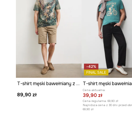
-42%
FINAL SALE
T-shirt męski bawełniany z elastanem z motywem zwierzęcym
T-shirt męski bawełni
Cena aktualna:
89,90 zł
39,90 zł
Cena regularna:
69,90 zł
Najniższa cena z 30 dni przed ob
69,90 zł