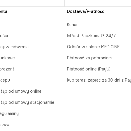
enta
Dostawa/Płatność
Kurier
ości
InPost Paczkomat® 24/7
acji zamówienia
Odbiór w salonie MEDICINE
runkowe
Płatność za pobraniem
prezent
Płatność online (PayU)
klepu
Kup teraz, zapłać za 30 dni z P
tąp od umowy online
tąp od umowy stacjonarnie
egulaminy
stwo