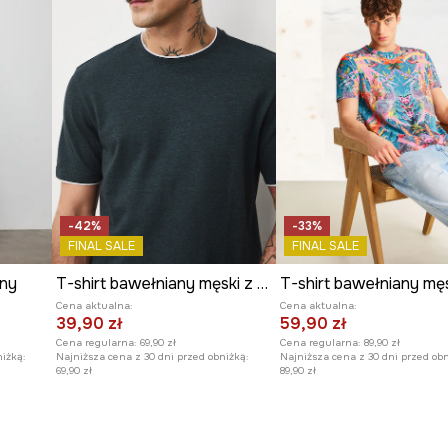
-42%
-33%
FINAL SALE
FINAL SALE
any
T-shirt bawełniany męski z dzianiny strukturalnej z elastanem
Cena aktualna:
Cena aktualna:
39,90 zł
59,90 zł
Cena regularna:
69,90 zł
Cena regularna:
89,90 zł
niżką:
Najniższa cena z 30 dni przed obniżką:
Najniższa cena z 30 dni przed obn
69,90 zł
89,90 zł