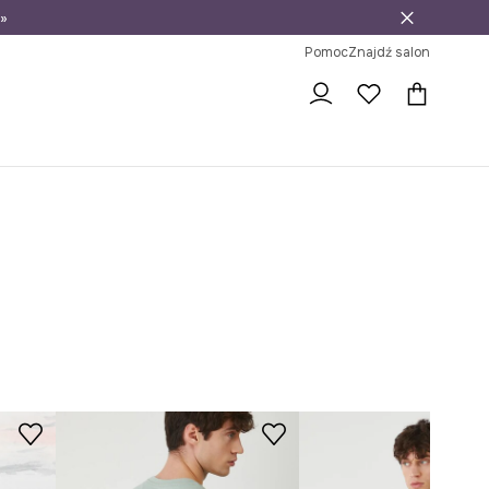
»
ni na zwrot
Pomoc
Znajdź salon