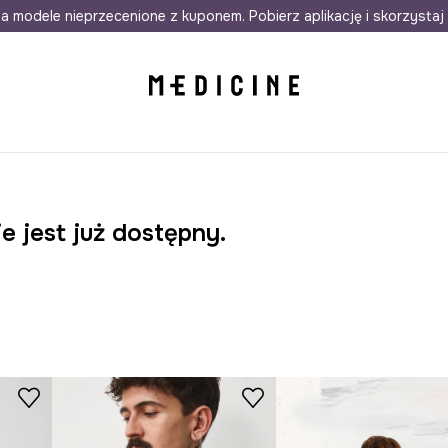
awet w 24h
a modele nieprzecenione z kuponem. Pobierz aplikację i skorzystaj 
Darmowa dostawa do salonów
30 d
e jest już dostępny.