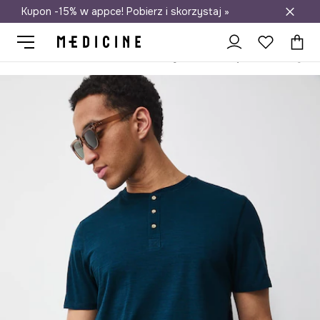
Kupon -15% w appce! Pobierz i skorzystaj »
Darmowa dostawa do salonów
Medicine
On
Odzież
T-shirty
T-shirt męski bawełniany