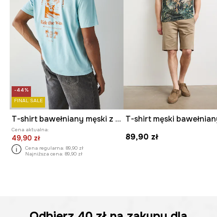
-44%
FINAL SALE
T-shirt bawełniany męski z nadrukiem
Cena aktualna:
89,90 zł
49,90 zł
Cena regularna:
89,90 zł
Najniższa cena:
89,90 zł
Odbierz
40 zł
na zakupy dla