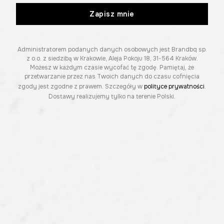
Zapisz mnie
Administratorem podanych danych osobowych jest Brandbq sp.
z o.o. z siedzibą w Krakowie, Aleja Pokoju 18, 31-564 Kraków.
Możesz w każdym czasie wycofać tę zgodę. Pamiętaj, że
przetwarzanie przez nas Twoich danych do czasu cofnięcia
zgody jest zgodne z prawem. Szczegóły w
polityce prywatności
.
Dostawy realizujemy tylko na terenie Polski.