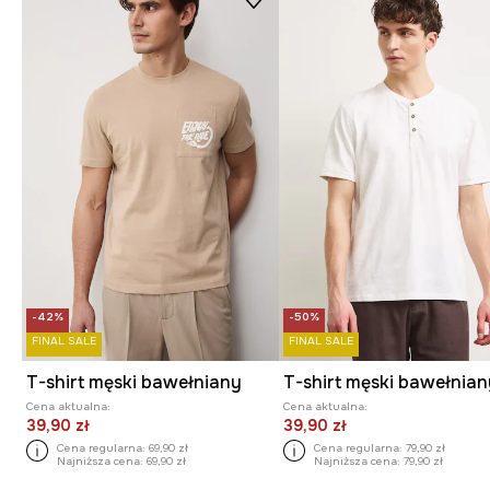
-42%
-50%
FINAL SALE
FINAL SALE
T-shirt męski bawełniany
Cena aktualna:
Cena aktualna:
39,90 zł
39,90 zł
Cena regularna:
69,90 zł
Cena regularna:
79,90 zł
Najniższa cena:
69,90 zł
Najniższa cena:
79,90 zł