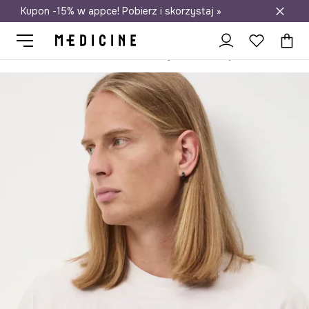
Kupon -15% w appce! Pobierz i skorzystaj »
Darmowa dostawa do salonów
Medicine
On
Odzież
T-shirty