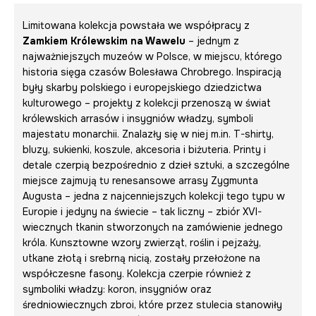
Limitowana kolekcja powstała we współpracy z
Zamkiem Królewskim na Wawelu
– jednym z
najważniejszych muzeów w Polsce, w miejscu, którego
historia sięga czasów Bolesława Chrobrego. Inspiracją
były skarby polskiego i europejskiego dziedzictwa
kulturowego – projekty z kolekcji przenoszą w świat
królewskich arrasów i insygniów władzy, symboli
majestatu monarchii. Znalazły się w niej m.in. T-shirty,
bluzy, sukienki, koszule, akcesoria i biżuteria. Printy i
detale czerpią bezpośrednio z dzieł sztuki, a szczególne
miejsce zajmują tu renesansowe arrasy Zygmunta
Augusta – jedna z najcenniejszych kolekcji tego typu w
Europie i jedyny na świecie – tak liczny – zbiór XVI-
wiecznych tkanin stworzonych na zamówienie jednego
króla. Kunsztowne wzory zwierząt, roślin i pejzaży,
utkane złotą i srebrną nicią, zostały przełożone na
współczesne fasony. Kolekcja czerpie również z
symboliki władzy: koron, insygniów oraz
średniowiecznych zbroi, które przez stulecia stanowiły