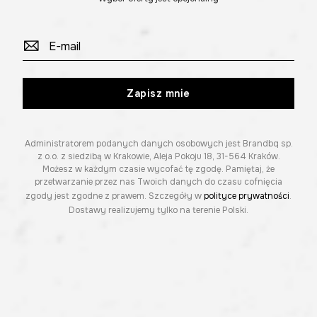
Zapisz mnie
Administratorem podanych danych osobowych jest Brandbq sp.
z o.o. z siedzibą w Krakowie, Aleja Pokoju 18, 31-564 Kraków.
Możesz w każdym czasie wycofać tę zgodę. Pamiętaj, że
przetwarzanie przez nas Twoich danych do czasu cofnięcia
zgody jest zgodne z prawem. Szczegóły w
polityce prywatności
.
Dostawy realizujemy tylko na terenie Polski.