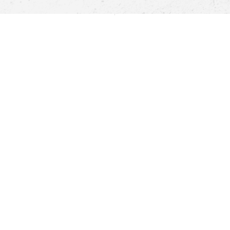
Pomoc
Znajdź sklep
Informacje
O nas
Nasze salony
Aplikacja mobilna
Zasady prezentowania towarów
Projekt Murale
Blog
Cooperation
Zgłaszanie naruszeń (whistleblowing)