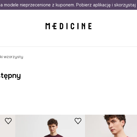
awet w 24h
a modele nieprzecenione z kuponem. Pobierz aplikację i skorzystaj 
Darmowa dostawa do salonów
30 d
ki wzorzysty
stępny