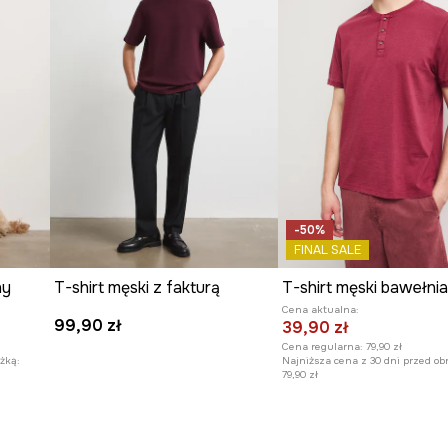
-50%
FINAL SALE
ny
T-shirt męski z fakturą
Cena aktualna:
99,90 zł
39,90 zł
Cena regularna:
79,90 zł
żką:
Najniższa cena z 30 dni przed ob
79,90 zł