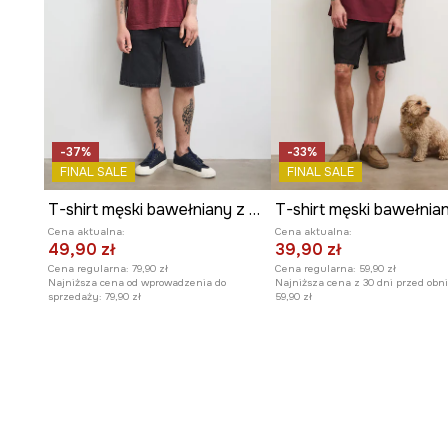
-37%
-33%
FINAL SALE
FINAL SALE
T-shirt męski bawełniany z efektem sprania
T-shirt męski bawełnia
Cena aktualna:
Cena aktualna:
49,90 zł
39,90 zł
Cena regularna:
79,90 zł
Cena regularna:
59,90 zł
Najniższa cena od wprowadzenia do
Najniższa cena z 30 dni przed obni
sprzedaży:
79,90 zł
59,90 zł