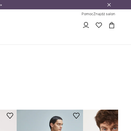
»
ni na zwrot
Pomoc
Znajdź salon