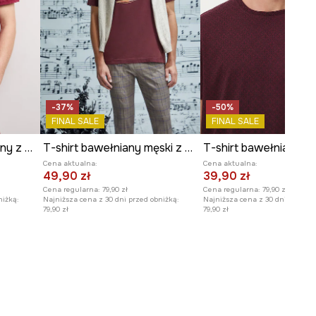
-37%
-50%
FINAL SALE
FINAL SALE
T-shirt męski bawełniany z efektem sprania
T-shirt bawełniany męski z kolekcji Narodowy Instytut Fryderyka Chopina x Medicine
Cena aktualna:
Cena aktualna:
49,90 zł
39,90 zł
Cena regularna:
79,90 zł
Cena regularna:
79,90 zł
niżką:
Najniższa cena z 30 dni przed obniżką:
Najniższa cena z 30 dni przed o
79,90 zł
79,90 zł