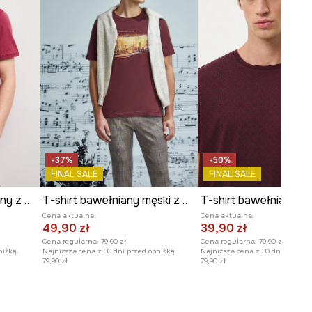
-37%
-50%
FINAL SALE
FINAL SALE
T-shirt męski bawełniany z efektem sprania
T-shirt bawełniany męski z kolekcji Narodowy Instytut Fryderyka Chopina x Medicine
Cena aktualna:
Cena aktualna:
49,90 zł
39,90 zł
Cena regularna:
79,90 zł
Cena regularna:
79,90 zł
niżką:
Najniższa cena z 30 dni przed obniżką:
Najniższa cena z 30 dni przed o
79,90 zł
79,90 zł