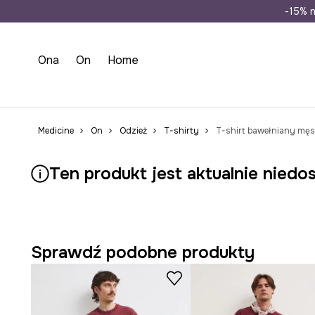
Wysyłka n
-15% n
Ona
On
Home
Medicine
On
Odzież
T-shirty
T-shirt bawełniany męs
Ten produkt jest aktualnie niedo
Sprawdź podobne produkty