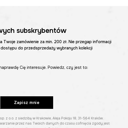
wych subskrybentów
na Twoje zamówienie za min. 200 zł. Nie przegap informacji
 dostępu do przedsprzedaży wybranych kolekcji
naprawdę Cię interesuje. Powiedz, czy jest to:
Zapisz mnie
z o.o. z siedzibą w Krakowie, Aleja Pokoju 18, 31-564 Kraków.
twarzanie przez nas Twoich danych do czasu cofnięcia zgody jest