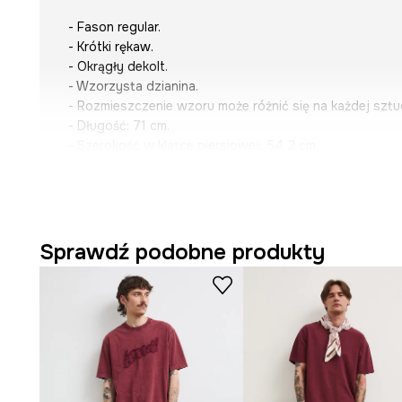
- Fason regular.
- Krótki rękaw.
- Okrągły dekolt.
- Wzorzysta dzianina.
- Rozmieszczenie wzoru może różnić się na każdej sztu
- Długość: 71 cm.
- Szerokość w klatce piersiowej: 54,2 cm.
- Wymiary podane dla rozmiaru: M.
Sprawdź podobne produkty