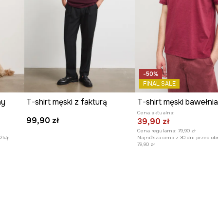
-50%
FINAL SALE
ny
T-shirt męski z fakturą
Cena aktualna:
99,90 zł
39,90 zł
Cena regularna:
79,90 zł
żką:
Najniższa cena z 30 dni przed ob
79,90 zł