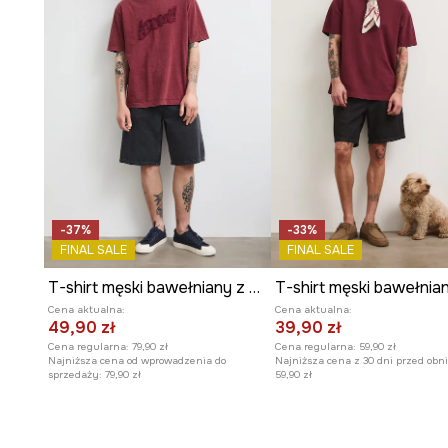
-37%
-33%
FINAL SALE
FINAL SALE
T-shirt męski bawełniany z efektem sprania
T-shirt męski bawełnia
Cena aktualna:
Cena aktualna:
49,90 zł
39,90 zł
Cena regularna:
79,90 zł
Cena regularna:
59,90 zł
Najniższa cena od wprowadzenia do
Najniższa cena z 30 dni przed obni
sprzedaży:
79,90 zł
59,90 zł