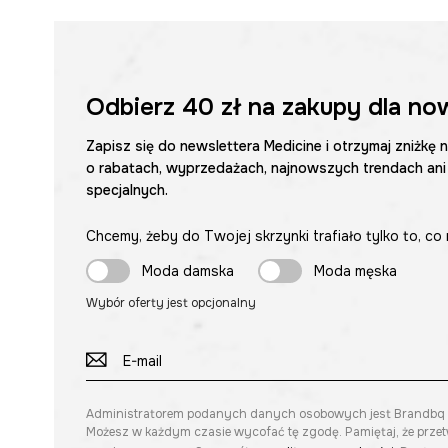
Odbierz
40 zł
na zakupy dla no
Zapisz się do newslettera Medicine i otrzymaj zniżkę 
o rabatach, wyprzedażach, najnowszych trendach ani
specjalnych.
Chcemy, żeby do Twojej skrzynki trafiało tylko to, co 
Moda damska
Moda męska
Wybór oferty jest opcjonalny
Administratorem podanych danych osobowych jest Brandbq sp. 
Możesz w każdym czasie wycofać tę zgodę. Pamiętaj, że prze