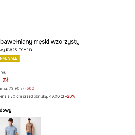
t bawełniany męski wzorzysty
dowy RW25-TSM313
INAL SALE
lna:
 zł
arna:
79,90 zł
-50%
ena z 30 dni przed obniżką:
49,90 zł
 -20%
rdowy