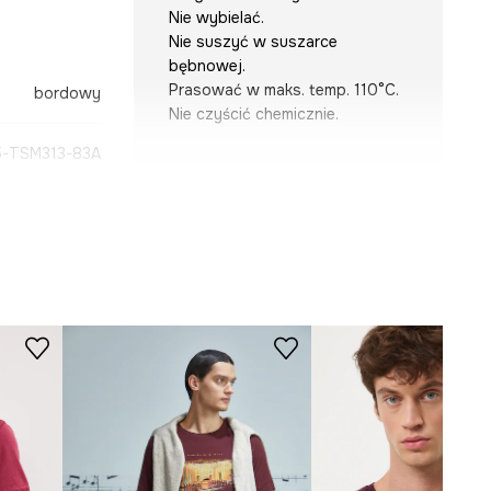
Nie wybielać.
Nie suszyć w suszarce
bębnowej.
Prasować w maks. temp. 110°C.
bordowy
Nie czyścić chemicznie.
-TSM313-83A
KRÓJ
Dekolt
:
okrągły
Krój
:
regular fit
WYMIARY
Model na zdjęciu ma 189 cm
wzrostu i ma na sobie rozmiar L.
Zobacz wymiary produktu