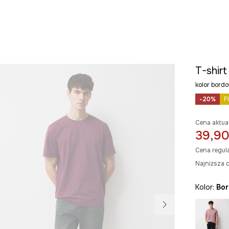
T-shir
kolor bor
-20%
F
Cena aktua
39,90
Cena regul
Najniższa c
Kolor:
bo