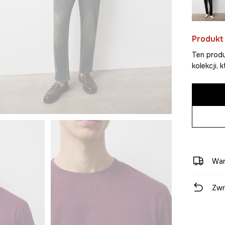
Produkt
Ten produ
kolekcji,
War
Zwr