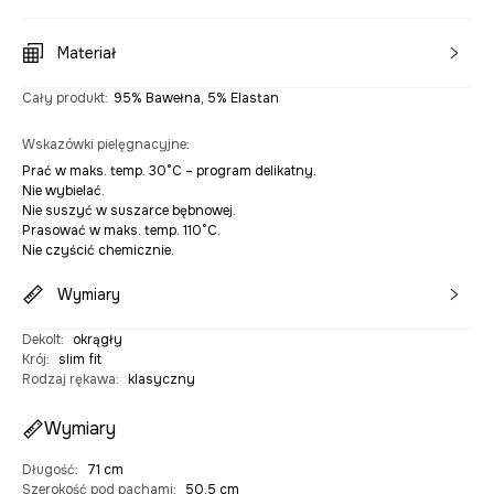
Materiał
Cały produkt
:
95% Bawełna, 5% Elastan
Wskazówki pielęgnacyjne
:
Prać w maks. temp. 30°C – program delikatny.
Nie wybielać.
Nie suszyć w suszarce bębnowej.
Prasować w maks. temp. 110°C.
Nie czyścić chemicznie.
Wymiary
Dekolt
:
okrągły
Krój
:
slim fit
Rodzaj rękawa
:
klasyczny
Wymiary
Długość
:
71 cm
Szerokość pod pachami
:
50,5 cm