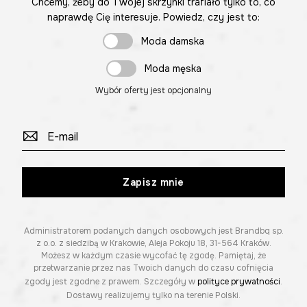
Chcemy, żeby do Twojej skrzynki trafiało tylko to, co
naprawdę Cię interesuje. Powiedz, czy jest to:
Moda damska
Moda męska
Wybór oferty jest opcjonalny
Zapisz mnie
Administratorem podanych danych osobowych jest Brandbq sp.
z o.o. z siedzibą w Krakowie, Aleja Pokoju 18, 31-564 Kraków.
Możesz w każdym czasie wycofać tę zgodę. Pamiętaj, że
przetwarzanie przez nas Twoich danych do czasu cofnięcia
zgody jest zgodne z prawem. Szczegóły w
polityce prywatności
.
Dostawy realizujemy tylko na terenie Polski.