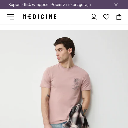
Kupon -15% w appce! Pobierz i skorzystaj »
Darmowa dostawa do salonów
Medicine
On
Odzież
T-shirty
T-shirt basic męski