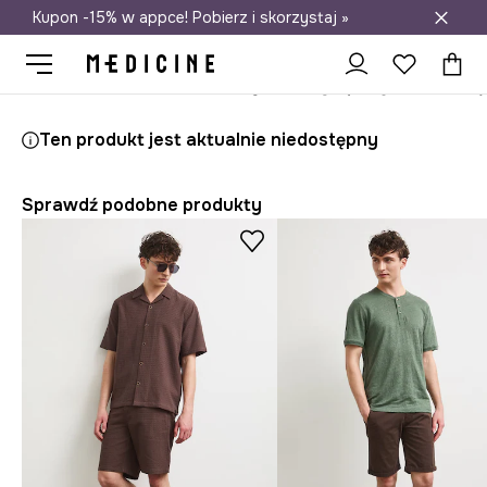
Kupon -15% w appce! Pobierz i skorzystaj »
Darmowa dostawa do salonów
Medicine
On
Odzież
Szorty
Ten produkt jest aktualnie niedostępny
Sprawdź podobne produkty