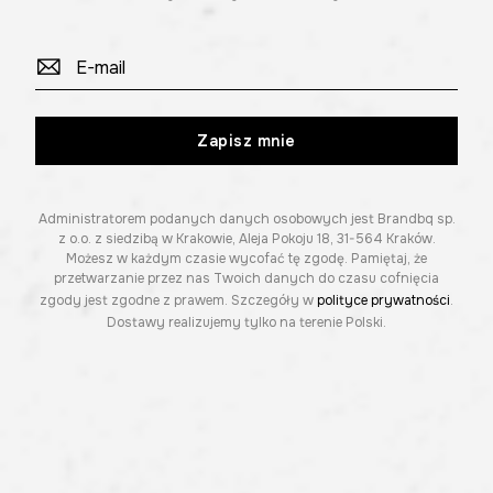
Zapisz mnie
Administratorem podanych danych osobowych jest Brandbq sp.
z o.o. z siedzibą w Krakowie, Aleja Pokoju 18, 31-564 Kraków.
Możesz w każdym czasie wycofać tę zgodę. Pamiętaj, że
przetwarzanie przez nas Twoich danych do czasu cofnięcia
zgody jest zgodne z prawem. Szczegóły w
polityce prywatności
.
Dostawy realizujemy tylko na terenie Polski.