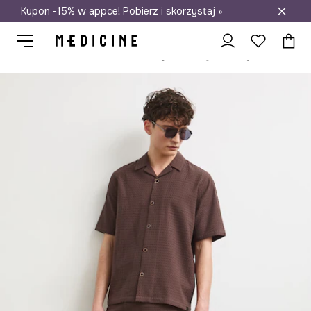
Kupon -15% w appce! Pobierz i skorzystaj »
Darmowa dostawa do salonów
Medicine
On
Odzież
Szorty
Szorty chino męskie bawełnian