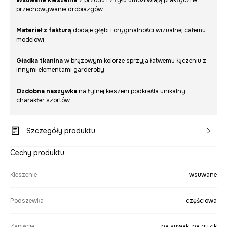
Wsuwane kieszenie
z przodu i z tyłu umożliwiają praktyczne
przechowywanie drobiazgów.
Materiał z fakturą
dodaje głębi i oryginalności wizualnej całemu
modelowi.
Gładka tkanina
w brązowym kolorze sprzyja łatwemu łączeniu z
innymi elementami garderoby.
Ozdobna naszywka
na tylnej kieszeni podkreśla unikalny
charakter szortów.
Szczegóły produktu
Cechy produktu
Kieszenie
wsuwane
Podszewka
częściowa
Zapięcie
na suwak, na guzik