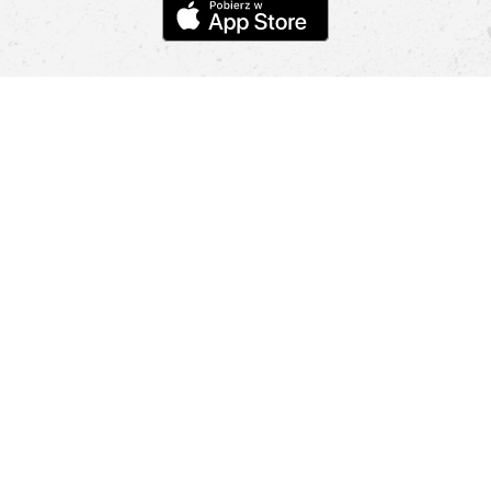
Pomoc
Znajdź sklep
Informacje
O nas
Nasze salony
Aplikacja mobilna
Zasady prezentowania towarów
Projekt Murale
Blog