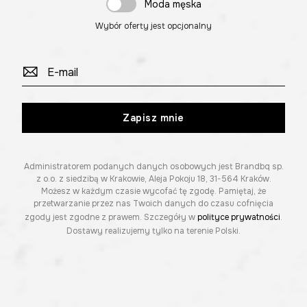
Moda męska
Wybór oferty jest opcjonalny
Zapisz mnie
Administratorem podanych danych osobowych jest Brandbq sp.
z o.o. z siedzibą w Krakowie, Aleja Pokoju 18, 31-564 Kraków.
Możesz w każdym czasie wycofać tę zgodę. Pamiętaj, że
przetwarzanie przez nas Twoich danych do czasu cofnięcia
zgody jest zgodne z prawem. Szczegóły w
polityce prywatności
.
Dostawy realizujemy tylko na terenie Polski.