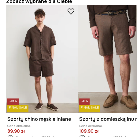
Zobacz wybrane dla Ciebie
-35%
-31%
FINAL SALE
FINAL SALE
Szorty chino męskie lniane
Cena aktualna:
Cena aktualna:
89,90 zł
109,90 zł