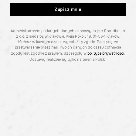
Zapisz mnie
Administratorem podanych danych osobowych jest Brandbq sp.
z o.o. z siedzibą w Krakowie, Aleja Pokoju 18, 31-564 Kraków.
Możesz w każdym czasie wycofać tę zgodę. Pamiętaj, że
przetwarzanie przez nas Twoich danych do czasu cofnięcia
zgody jest zgodne z prawem. Szczegóły w
polityce prywatności
.
Dostawy realizujemy tylko na terenie Polski.