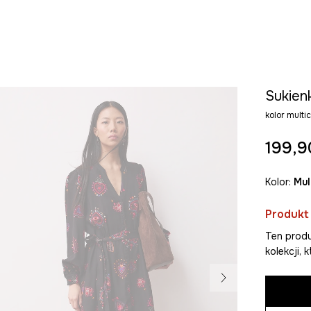
Sukienk
kolor mult
199,9
Kolor:
mu
Produkt
Ten produ
kolekcji,