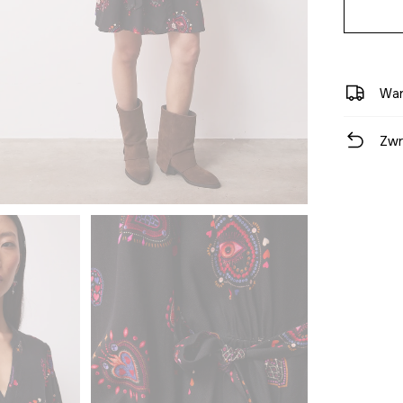
War
Zwr