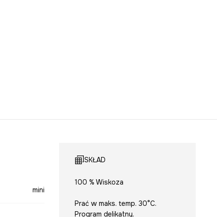
SKŁAD
100 % Wiskoza
mini
Prać w maks. temp. 30°C.
Program delikatny.