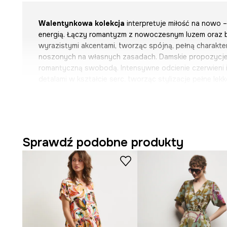
Walentynkowa kolekcja
interpretuje miłość na nowo –
energią. Łączy romantyzm z nowoczesnym luzem oraz 
wyrazistymi akcentami, tworząc spójną, pełną charakt
noszonych na własnych zasadach. Damskie propozycje 
romantyczną swobodą. Intensywne odcienie czerwieni i 
detalami w kształcie serc, tworząc stylizacje pełne lekk
Casualowe klasyki i wygodne kroje łączą się z bardziej 
kobiecymi dodatkami. Męska odsłona kolekcji prezentu
rebel – dominują ciemniejsze tonacje, przełamane akcen
antywalentynkowymi motywami. Zamiast klasycznej eleg
buntownicza estetyka – mniej cukru, więcej charakteru.
Sprawdź podobne produkty
Odkryj inspiracje pełne wzorów i emocji, pokazujące, że
definicji ani koloru. Może być intensywna, subtelna, z
nostalgiczna. Najważniejsze, by była prawdziwa.
- Rozkloszowany fason.
- Długie, bufiaste rękawy.
- Spiczasty dekolt.