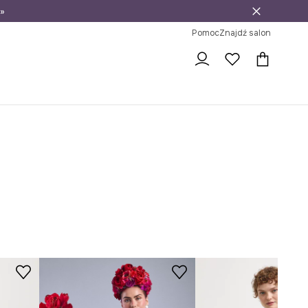
»
ni na zwrot
Pomoc
Znajdź salon