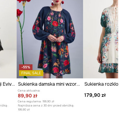
-55%
FINAL SALE
Sukienka midi z kolekcji Eviva L'arte
Sukienka damska mini wzorzysta
Cena aktualna:
179,90 zł
89,90 zł
Cena regularna:
199,90 zł
niżką:
Najniższa cena z 30 dni przed obniżką:
199,90 zł