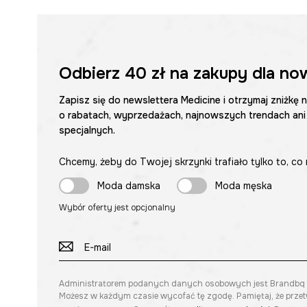
Odbierz
40 zł
na zakupy dla no
Zapisz się do newslettera Medicine i otrzymaj zniżkę 
o rabatach, wyprzedażach, najnowszych trendach ani
specjalnych.
Chcemy, żeby do Twojej skrzynki trafiało tylko to, co 
Moda damska
Moda męska
Wybór oferty jest opcjonalny
Administratorem podanych danych osobowych jest Brandbq sp. 
Możesz w każdym czasie wycofać tę zgodę. Pamiętaj, że prze