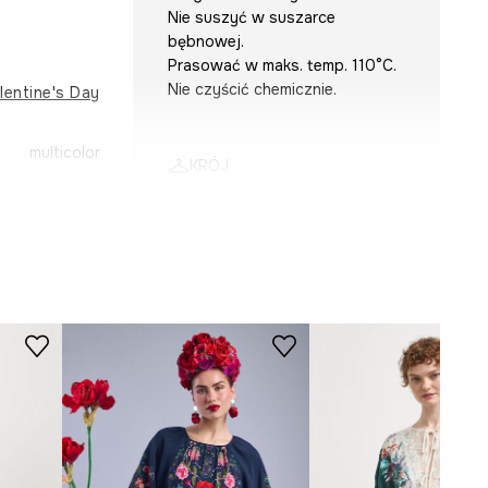
Nie suszyć w suszarce
bębnowej.
Prasować w maks. temp. 110°C.
Nie czyścić chemicznie.
lentine's Day
multicolor
KRÓJ
-SUD283-MLA
Dekolt
:
w serek
Rękaw
:
długi
Krój modelu
:
rozkloszowana
WYMIARY
Modelka na zdjęciu ma 174 cm
wzrostu i ma na sobie rozmiar S.
Zobacz wymiary produktu