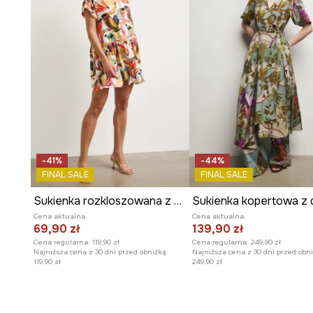
-41%
-44%
FINAL SALE
FINAL SALE
Sukienka rozkloszowana z wiskozy z falbaną
Cena aktualna:
Cena aktualna:
69,90 zł
139,90 zł
Cena regularna:
119,90 zł
Cena regularna:
249,90 zł
Najniższa cena z 30 dni przed obniżką:
Najniższa cena z 30 dni przed obni
119,90 zł
249,90 zł