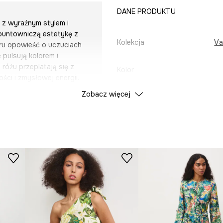
DANE PRODUKTU
 z wyraźnym stylem i
buntowniczą estetykę z
Kolekcja
Va
eru opowieść o uczuciach
pulsują kolorem i
różu przeplatają się z
Kolor
ości i zmysłowej energii.
eleganckimi akcentami i
Zobacz więcej
ID Produktu
RS26
je romantyzm w wersji
tami czerwieni i
ancji pojawia się
 miłość nie ma jednej
buntowana albo