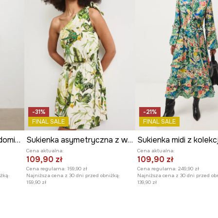
-31%
-21%
FINAL SALE
FINAL SALE
Sukienka kopertowa z domieszką lnu z kolekcji Ilona Tambor x Medicine
Sukienka asymetryczna z wiskozy
Cena aktualna:
Cena aktualna:
109,90 zł
109,90 zł
Cena regularna:
159,90 zł
Cena regularna:
249,90 zł
żką:
Najniższa cena z 30 dni przed obniżką:
Najniższa cena z 30 dni przed ob
159,90 zł
139,90 zł