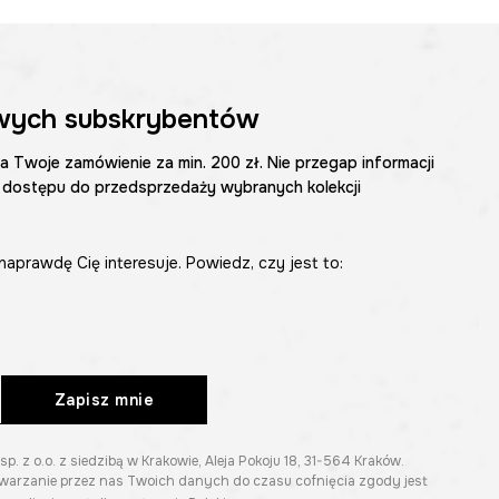
wych subskrybentów
na Twoje zamówienie za min. 200 zł. Nie przegap informacji
 dostępu do przedsprzedaży wybranych kolekcji
naprawdę Cię interesuje. Powiedz, czy jest to:
Zapisz mnie
z o.o. z siedzibą w Krakowie, Aleja Pokoju 18, 31-564 Kraków.
twarzanie przez nas Twoich danych do czasu cofnięcia zgody jest