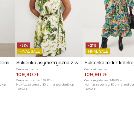
-31%
-21%
FINAL SALE
FINAL SALE
Sukienka kopertowa z domieszką lnu z kolekcji Ilona Tambor x Medicine
Sukienka asymetryczna z wiskozy
Cena aktualna:
Cena aktualna:
109,90 zł
109,90 zł
Cena regularna:
159,90 zł
Cena regularna:
249,90 zł
żką:
Najniższa cena z 30 dni przed obniżką:
Najniższa cena z 30 dni przed ob
159,90 zł
139,90 zł