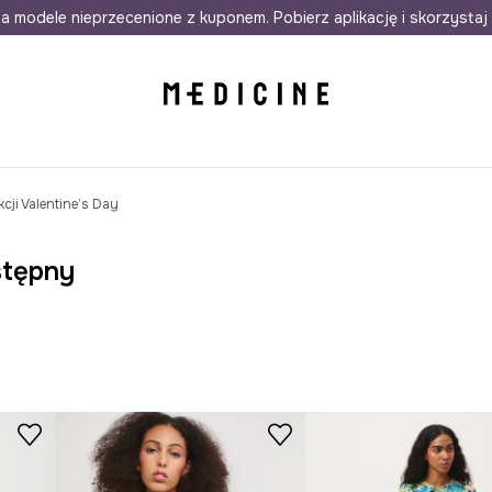
awet w 24h
a modele nieprzecenione z kuponem. Pobierz aplikację i skorzystaj 
Darmowa dostawa do salonów
30 d
cji Valentine’s Day
stępny