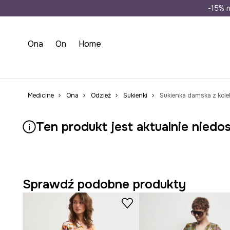
Wysyłka n
-15% n
Ona
On
Home
Medicine
Ona
Odzież
Sukienki
Sukienka damska z kolek
Ten produkt jest aktualnie niedo
Sprawdź podobne produkty