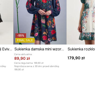
-55%
FINAL SALE
Sukienka midi z kolekcji Eviva L'arte
Sukienka damska mini wzorzysta
Cena aktualna:
179,90 zł
89,90 zł
Cena regularna:
199,90 zł
niżką:
Najniższa cena z 30 dni przed obniżką:
199,90 zł