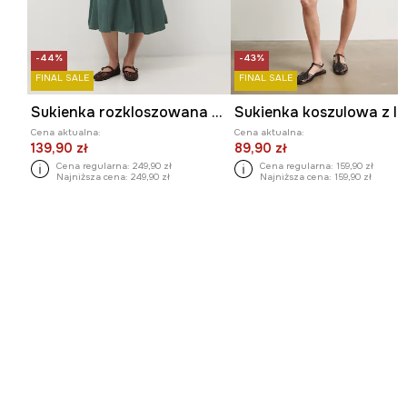
-44%
-43%
FINAL SALE
FINAL SALE
Sukienka rozkloszowana z wiskozą
Cena aktualna:
Cena aktualna:
139,90 zł
89,90 zł
Cena regularna:
249,90 zł
Cena regularna:
159,90 zł
Najniższa cena:
249,90 zł
Najniższa cena:
159,90 zł