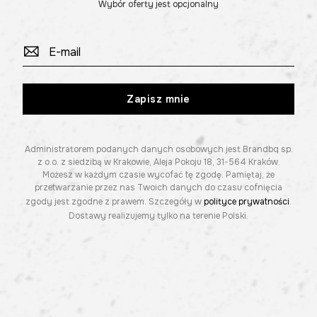
Wybór oferty jest opcjonalny
Zapisz mnie
Administratorem podanych danych osobowych jest Brandbq sp.
z o.o. z siedzibą w Krakowie, Aleja Pokoju 18, 31-564 Kraków.
Możesz w każdym czasie wycofać tę zgodę. Pamiętaj, że
przetwarzanie przez nas Twoich danych do czasu cofnięcia
zgody jest zgodne z prawem. Szczegóły w
polityce prywatności
.
Dostawy realizujemy tylko na terenie Polski.