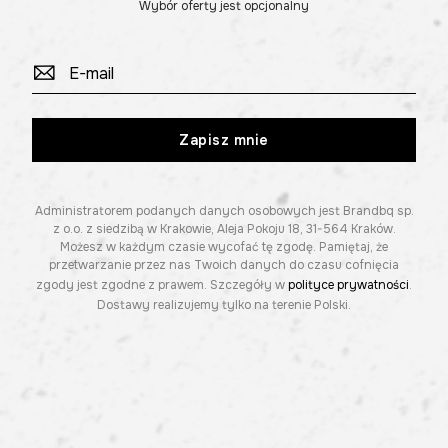
Wybór oferty jest opcjonalny
Zapisz mnie
Administratorem podanych danych osobowych jest Brandbq sp.
z o.o. z siedzibą w Krakowie, Aleja Pokoju 18, 31-564 Kraków.
Możesz w każdym czasie wycofać tę zgodę. Pamiętaj, że
przetwarzanie przez nas Twoich danych do czasu cofnięcia
zgody jest zgodne z prawem. Szczegóły w
polityce prywatności
.
Dostawy realizujemy tylko na terenie Polski.