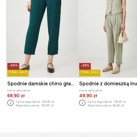
-46%
-28%
FINAL SALE
FINAL SALE
Spodnie damskie chino gładkie
Cena aktualna:
Cena aktualna:
69,90 zł
49,90 zł
Cena regularna:
129,90 zł
Cena regularna:
179,90 zł
Najniższa cena:
129,90 zł
Najniższa cena:
69,90 zł