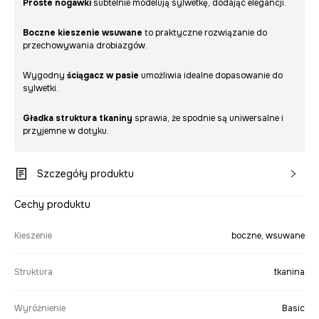
Proste nogawki
subtelnie modelują sylwetkę, dodając elegancji.
Boczne kieszenie wsuwane
to praktyczne rozwiązanie do
przechowywania drobiazgów.
Wygodny
ściągacz w pasie
umożliwia idealne dopasowanie do
sylwetki.
Gładka struktura tkaniny
sprawia, że spodnie są uniwersalne i
przyjemne w dotyku.
Szczegóły produktu
Cechy produktu
Kieszenie
boczne, wsuwane
Struktura
tkanina
Wyróżnienie
Basic