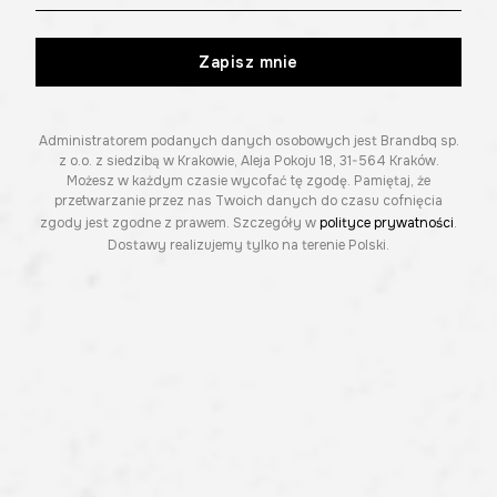
Zapisz mnie
Administratorem podanych danych osobowych jest Brandbq sp.
z o.o. z siedzibą w Krakowie, Aleja Pokoju 18, 31-564 Kraków.
Możesz w każdym czasie wycofać tę zgodę. Pamiętaj, że
przetwarzanie przez nas Twoich danych do czasu cofnięcia
zgody jest zgodne z prawem. Szczegóły w
polityce prywatności
.
Dostawy realizujemy tylko na terenie Polski.