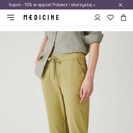
Kupon -15% w appce! Pobierz i skorzystaj »
Darmowa dostawa do salonów
Medicine
Ona
Odzież
Spodnie