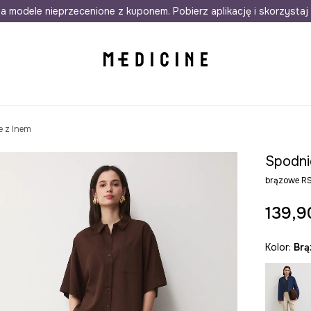
awet w 24h
a modele nieprzecenione z kuponem. Pobierz aplikację i skorzystaj 
Darmowa dostawa do salonów
30 d
e z lnem
Spodni
brązowe 
139,9
Kolor:
br