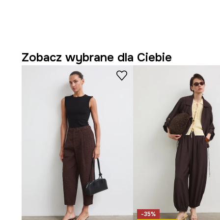
Spodnie typu
chinos
, klasyczny fason, który doskonal
wielu stylizacjach.
Prosty krój
wspiera swobodę ruchów, nie krępując sylwe
komfortowi.
Zobacz wybrane dla Ciebie
Regularny stan
stabilnie utrzymuje spodnie na miejsc
wygodę noszenia.
Mieszanka
lnu i wiskozy
sprzyja przewiewności i lekkoś
dla skóry.
Proste nogawki
o długości
7/8
subtelnie eksponują ko
lekkości sylwetce.
Boczne kieszenie wsuwane
to praktyczne rozwiązani
gładką linię spodni.
Ściągacz w pasie
z
troczkami
pozwala na idealne do
-35%