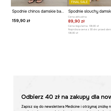
FINAL SALE
Gładki wzór
sprzyja uniwersalności, łatwo komponując 
elementami garderoby.
Spodnie chinos damskie bawełniane
Cena aktualna:
159,90 zł
89,90 zł
Cena regularna:
139,90 zł
Najniższa cena z 30 dni przed obni
139,90 zł
Odbierz
40 zł
na zakupy dla no
Zapisz się do newslettera Medicine i otrzymaj zniżkę 