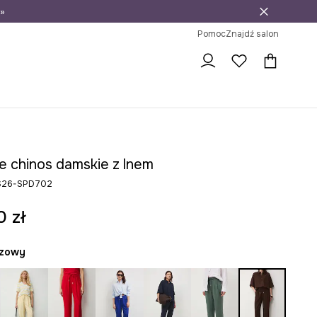
»
ni na zwrot
Pomoc
Znajdź salon
e chinos damskie z lnem
RS26-SPD702
0 zł
ązowy