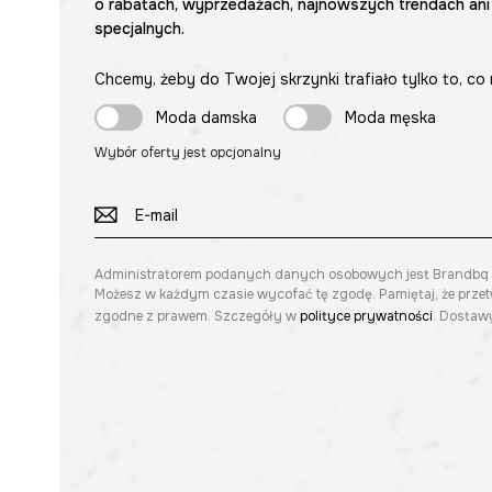
o rabatach, wyprzedażach, najnowszych trendach ani
specjalnych.
Chcemy, żeby do Twojej skrzynki trafiało tylko to, co 
Moda damska
Moda męska
Wybór oferty jest opcjonalny
Administratorem podanych danych osobowych jest Brandbq sp. 
Możesz w każdym czasie wycofać tę zgodę. Pamiętaj, że prze
zgodne z prawem. Szczegóły w
polityce prywatności
. Dostawy