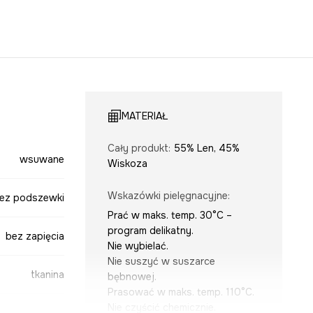
MATERIAŁ
Cały produkt
:
55% Len, 45%
wsuwane
Wiskoza
Wskazówki pielęgnacyjne
:
ez podszewki
Prać w maks. temp. 30°C –
program delikatny.
bez zapięcia
Nie wybielać.
Nie suszyć w suszarce
tkanina
bębnowej.
Prasować w maks. temp. 110°C.
Nie czyścić chemicznie.