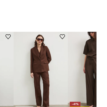
KRÓJ
brązowy
Krój
:
prosty
Rodzaj nogawek
:
proste
-SPD702-89X
Stan
:
regularny
WYMIARY
Długość nogawki wewnętrznej
:
69 cm
Szerokość nogawki na dole
:
18
cm
Szerokość w pasie
:
36,6 cm
Wymiary podane dla rozmiaru
:
S.
Szerokość w biodrach
:
51,5 cm
-41%
Wysokość stanu
:
28,5 cm