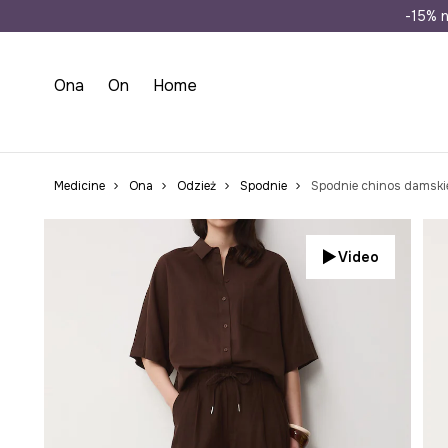
Wysyłka n
-15% n
Ona
On
Home
Medicine
Ona
Odzież
Spodnie
Spodnie chinos damski
Video