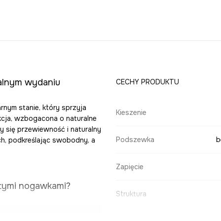
ralnym wydaniu
CECHY PRODUKTU
rnym stanie, który sprzyja
Kieszenie
kcja, wzbogacona o naturalne
y się przewiewność i naturalny
Podszewka
b
ch, podkreślając swobodny, a
Zapięcie
stymi nogawkami?
Struktura