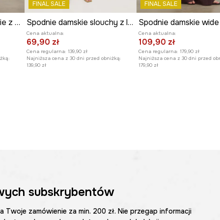
FINAL SALE
FINAL SALE
się z różnymi
Spodnie slouchy damskie z wiskozą regular waist gładkie
Spodnie damskie slouchy z lyocellu
Cena aktualna:
Cena aktualna:
69,90 zł
109,90 zł
Cena regularna:
139,90 zł
Cena regularna:
179,90 zł
żką:
Najniższa cena z 30 dni przed obniżką:
Najniższa cena z 30 dni przed ob
139,90 zł
179,90 zł
wych subskrybentów
na Twoje zamówienie za min. 200 zł. Nie przegap informacji