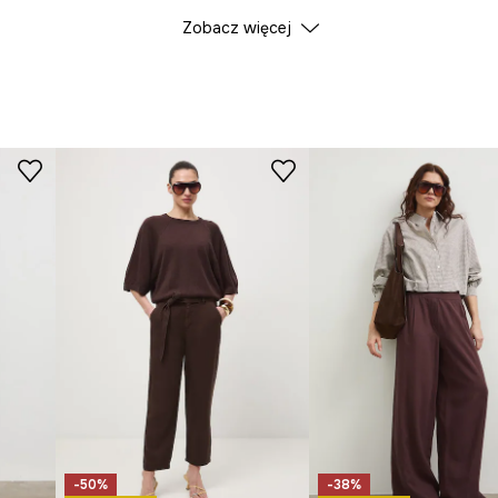
e komponuje się w
DANE PRODUKTU
Zobacz więcej
tki i sprzyjając
Kolor
ID Produktu
RS26
u, zapewniając
Producent
ci, jest przyjemna
stki, dodając
e, zachowujące
pasowanie.
-50%
-38%