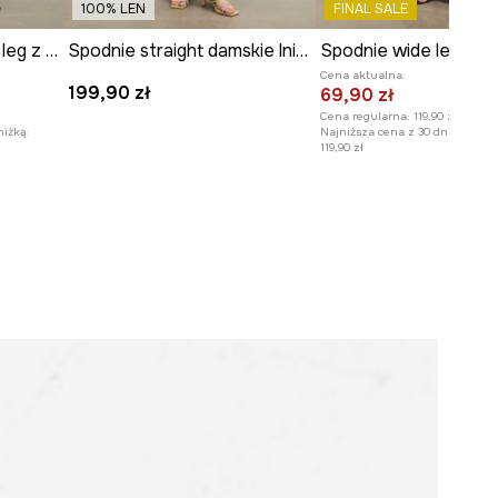
100% LEN
FINAL SALE
Modelka na zdjęciu ma 175 cm
Spodnie damskie wide leg z lnem
Spodnie straight damskie lniane gładkie
wzrostu i ma na sobie rozmiar S.
Cena aktualna:
199,90 zł
69,90 zł
Zobacz wymiary produktu
Cena regularna:
119,90 zł
niżką:
Najniższa cena z 30 dni przed o
119,90 zł