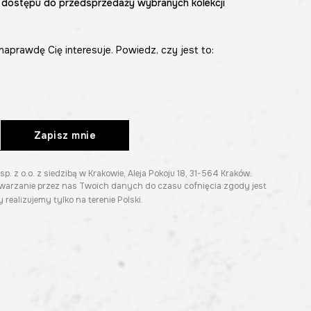
 dostępu do przedsprzedaży wybranych kolekcji
naprawdę Cię interesuje. Powiedz, czy jest to:
Zapisz mnie
z o.o. z siedzibą w Krakowie, Aleja Pokoju 18, 31-564 Kraków.
twarzanie przez nas Twoich danych do czasu cofnięcia zgody jest
 realizujemy tylko na terenie Polski.