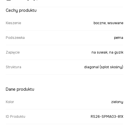
Cechy produktu
Kieszenie
boczne, wsuwane
Podszewka
pełna
Zapięcie
na suwak, na guzik
Struktura
diagonal (splot skośny)
Dane produktu
Kolor
zielony
ID Produktu
RS26-SPMA03-81X