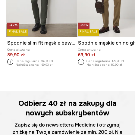
-47%
-22%
FINAL SALE
FINAL SALE
Spodnie slim fit męskie bawełniane z elastanem
Cena aktualna:
Cena aktualna:
89,90 zł
69,90 zł
Cena regularna:
169,90 zł
Cena regularna:
179,90 zł
Najniższa cena:
169,90 zł
Najniższa cena:
89,90 zł
Odbierz
40 zł
na zakupy dla
nowych subskrybentów
Zapisz się do newslettera Medicine i otrzymaj
zniżkę na Twoje zamówienie za min. 200 zł. Nie