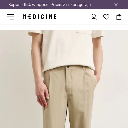
Kupon -15% w appce! Pobierz i skorzystaj »
Darmowa dostawa do salonów
Medicine
On
Odzież
Spodnie