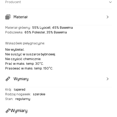
Producent
Materiał
Materiał główny
:
55% Lyocell, 45% Bawełna
Podszewka
:
65% Poliester, 35% Bawełna
Wskazówki pielęgnacyjne
:
Nie wybielać.
Nie suszyć w suszarce bębnowej.
Nie czyścić chemicznie.
Prać w maks. temp. 30°C.
Prasować w maks. temp. 150°C.
Wymiary
Krój
:
tapered
Rodzaj nogawek
:
szerokie
Stan
:
regularny
Wymiary