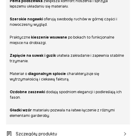
Pełna podszewka
zwiększa komfort noszenia i sprzyja
lepszemu układaniu się materiału.
Szerokie nogawki
oferują swobodę ruchów w górnej części i
nowoczesny wygląd.
Praktyczne
kieszenie wsuwane
po bokach to funkcjonalne
miejsce na drobiazgi.
Zapięcie na suwak i guzik
ułatwia zakładanie i zapewnia stabilne
trzymanie.
Materiał o
diagonalnym splocie
charakteryzuje się
wytrzymałością i ciekawą fakturą.
Ozdobne zaszewki
dodają spodniom elegancji i podkreślają ich
fason.
Gładki wzór
materiału pozwala na łatwe łączenie z różnymi
elementami garderoby.
Szczegóły produktu