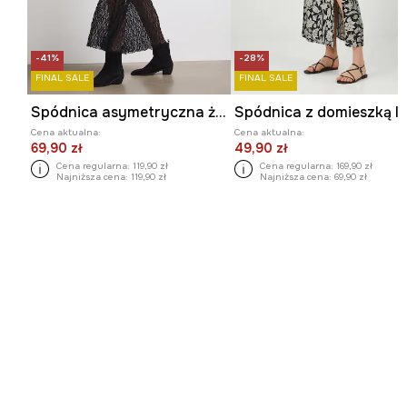
-41%
-28%
FINAL SALE
FINAL SALE
Spódnica asymetryczna żakardowa
Cena aktualna:
Cena aktualna:
69,90 zł
49,90 zł
Cena regularna:
119,90 zł
Cena regularna:
169,90 zł
Najniższa cena:
119,90 zł
Najniższa cena:
69,90 zł