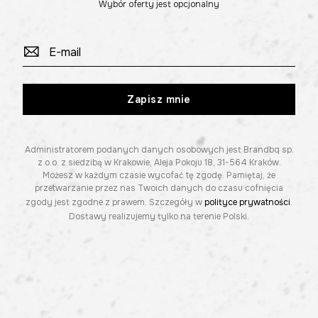
Wybór oferty jest opcjonalny
Zapisz mnie
Administratorem podanych danych osobowych jest Brandbq sp.
z o.o. z siedzibą w Krakowie, Aleja Pokoju 18, 31-564 Kraków.
Możesz w każdym czasie wycofać tę zgodę. Pamiętaj, że
przetwarzanie przez nas Twoich danych do czasu cofnięcia
zgody jest zgodne z prawem. Szczegóły w
polityce prywatności
.
Dostawy realizujemy tylko na terenie Polski.