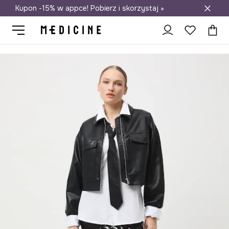
Kupon -15% w appce! Pobierz i skorzystaj »
Darmowa dostawa do salonów
Medicine
Ona
Odzież
Spódnice
Spódnica damska midi z ce