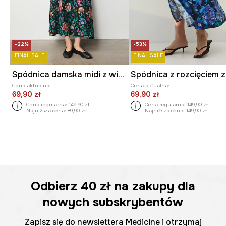
-22%
-53%
FINAL SALE
FINAL SALE
Spódnica damska midi z wiskozy w kwiaty
Cena aktualna:
Cena aktualna:
69,90 zł
69,90 zł
Cena regularna:
149,90 zł
Cena regularna:
149,90 zł
Najniższa cena:
89,90 zł
Najniższa cena:
149,90 zł
Odbierz
40 zł
na zakupy dla
nowych subskrybentów
Zapisz się do newslettera Medicine i otrzymaj