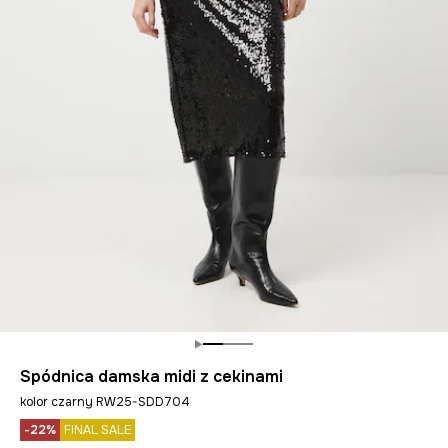
Spódnica damska midi z cekinami
kolor czarny RW25-SDD704
-22%
FINAL SALE