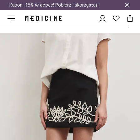
Kupon -15% w appce! Pobierz i skorzystaj »
Darmowa dostawa do salonów
Medicine
Ona
Odzież
Spódnice