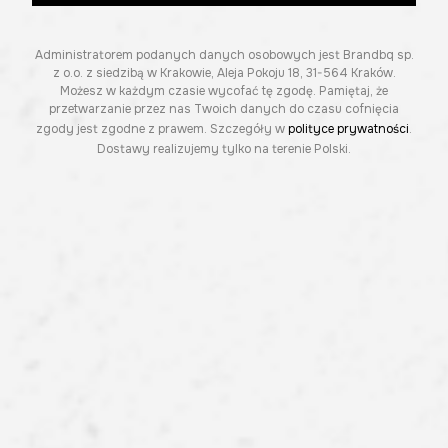
Administratorem podanych danych osobowych jest Brandbq sp.
z o.o. z siedzibą w Krakowie, Aleja Pokoju 18, 31-564 Kraków.
Możesz w każdym czasie wycofać tę zgodę. Pamiętaj, że
przetwarzanie przez nas Twoich danych do czasu cofnięcia
zgody jest zgodne z prawem. Szczegóły w
polityce prywatności
.
Dostawy realizujemy tylko na terenie Polski.