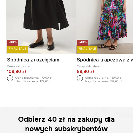
-38%
-43%
FINAL SALE
FINAL SALE
Spódnica z rozcięciami
Cena aktualna:
Cena aktualna:
109,90 zł
89,90 zł
Cena regularna:
179,90 zł
Cena regularna:
159,90 zł
Najniższa cena:
179,90 zł
Najniższa cena:
159,90 zł
Odbierz
40 zł
na zakupy dla
nowych subskrybentów