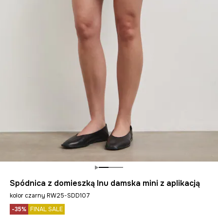
Spódnica z domieszką lnu damska mini z aplikacją
kolor czarny RW25-SDD107
-35%
FINAL SALE