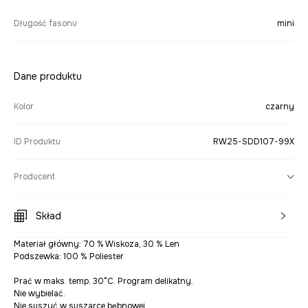
Długość fasonu
mini
Dane produktu
Kolor
czarny
ID Produktu
RW25-SDD107-99X
Producent
Skład
Materiał główny: 70 % Wiskoza, 30 % Len
Podszewka: 100 % Poliester
Prać w maks. temp. 30°C. Program delikatny.
Nie wybielać.
Nie suszyć w suszarce bębnowej.